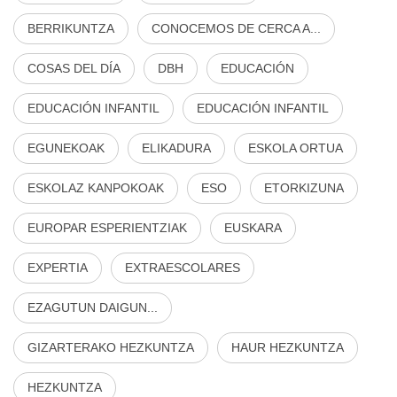
BERRIKUNTZA
CONOCEMOS DE CERCA A...
COSAS DEL DÍA
DBH
EDUCACIÓN
EDUCACIÓN INFANTIL
EDUCACIÓN INFANTIL
EGUNEKOAK
ELIKADURA
ESKOLA ORTUA
ESKOLAZ KANPOKOAK
ESO
ETORKIZUNA
EUROPAR ESPERIENTZIAK
EUSKARA
EXPERTIA
EXTRAESCOLARES
EZAGUTUN DAIGUN...
GIZARTERAKO HEZKUNTZA
HAUR HEZKUNTZA
HEZKUNTZA