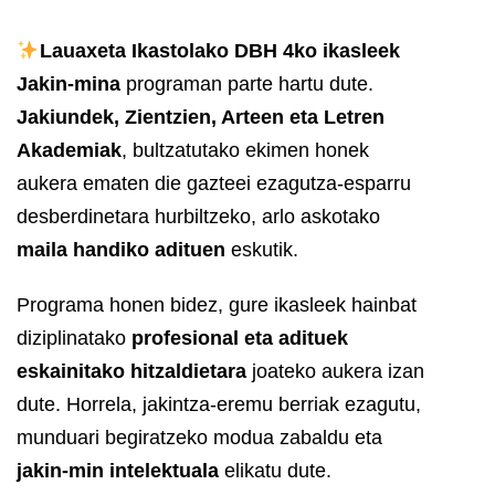
Lauaxeta Ikastolako DBH 4ko ikasleek
Jakin-mina
programan parte hartu dute.
Jakiundek, Zientzien, Arteen eta Letren
Akademiak
, bultzatutako ekimen honek
aukera ematen die gazteei ezagutza-esparru
desberdinetara hurbiltzeko, arlo askotako
maila handiko adituen
eskutik.
Programa honen bidez, gure ikasleek hainbat
diziplinatako
profesional eta adituek
eskainitako hitzaldietara
joateko aukera izan
dute. Horrela, jakintza-eremu berriak ezagutu,
munduari begiratzeko modua zabaldu eta
jakin-min intelektuala
elikatu dute.