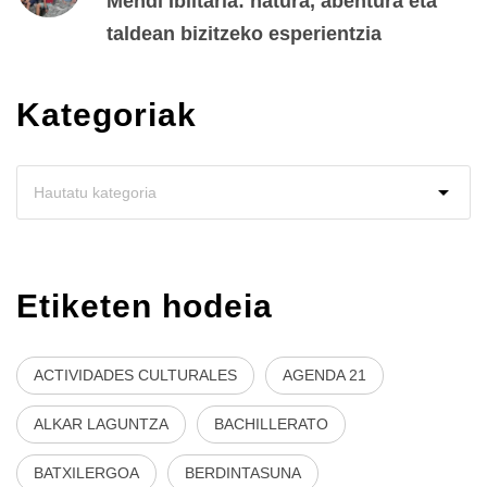
Mendi Ibiltaria: natura, abentura eta
taldean bizitzeko esperientzia
Kategoriak
Etiketen hodeia
ACTIVIDADES CULTURALES
AGENDA 21
ALKAR LAGUNTZA
BACHILLERATO
BATXILERGOA
BERDINTASUNA