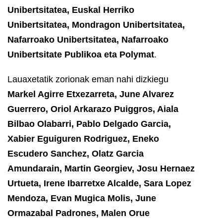
Unibertsitatea, Euskal Herriko
Unibertsitatea, Mondragon Unibertsitatea,
Nafarroako Unibertsitatea, Nafarroako
Unibertsitate Publikoa eta Polymat
.
Lauaxetatik zorionak eman nahi dizkiegu
Markel Agirre Etxezarreta, June Alvarez
Guerrero, Oriol Arkarazo Puiggros, Aiala
Bilbao Olabarri, Pablo Delgado Garcia,
Xabier Eguiguren Rodriguez, Eneko
Escudero Sanchez, Olatz Garcia
Amundarain, Martin Georgiev, Josu Hernaez
Urtueta, Irene Ibarretxe Alcalde, Sara Lopez
Mendoza, Evan Mugica Molis, June
Ormazabal Padrones, Malen Orue