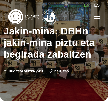
EU
ES
Jakin-mina: DBHn
jakin-mina piztu eta
begirada zabaltzen
UNCATEGORIZED @EU
DBH
,
ESO