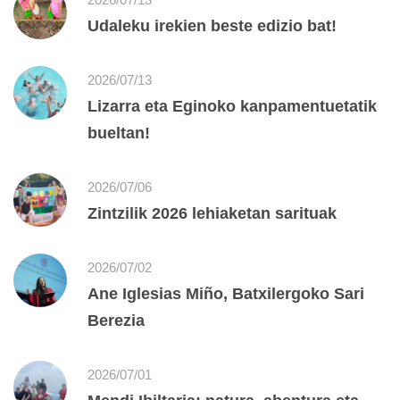
Udaleku irekien beste edizio bat!
2026/07/13
Lizarra eta Eginoko kanpamentuetatik
bueltan!
2026/07/06
Zintzilik 2026 lehiaketan sarituak
2026/07/02
Ane Iglesias Miño, Batxilergoko Sari
Berezia
2026/07/01