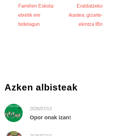
Familien Eskola:
Eraldatzeko
etxetik ere
ikastea: gizarte-
bidelagun
ekintza IBn
Azken albisteak
2026/07/13
Opor onak izan!
2026/07/13