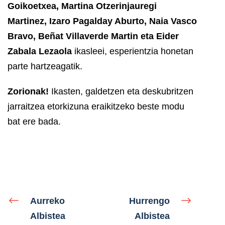
Goikoetxea, Martina Otzerinjauregi
Martinez, Izaro Pagalday Aburto, Naia Vasco
Bravo, Beñat Villaverde Martin eta Eider
Zabala Lezaola
ikasleei, esperientzia honetan
parte hartzeagatik.
Zorionak!
Ikasten, galdetzen eta deskubritzen
jarraitzea etorkizuna eraikitzeko beste modu
bat ere bada.
Aurreko
Hurrengo
Albistea
Albistea