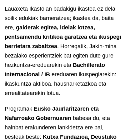
Lauaxeta Ikastolan badakigu ikastea ez dela
soilik edukiak barneratzea; ikastea da, baita
ere,
galderak egitea, ideiak lotzea,
pentsamendu kritikoa garatzea eta ikuspegi
berrietara zabaltzea
. Horregatik, Jakin-mina
bezalako esperientziek bat egiten dute gure
hezkuntza-ereduarekin eta
Bachillerato
Internacional / IB
ereduaren ikuspegiarekin:
ikaskuntza aktiboa, hausnarketazkoa eta
errealitatearekin lotua.
Programak
Eusko Jaurlaritzaren eta
Nafarroako Gobernuaren
babesa du, eta
hainbat erakunderen lankidetza ere bai,
besteak beste:
Kutxa Fundazioa, Deustuko