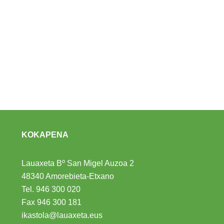
KOKAPENA
Lauaxeta Bº San Migel Auzoa 2
48340 Amorebieta-Etxano
Tel.
946 300 020
Fax 946 300 181
ikastola@lauaxeta.eus