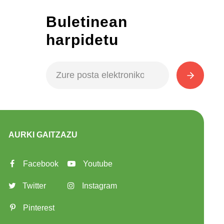
Buletinean
harpidetu
AURKI GAITZAZU
Facebook
Youtube
Twitter
Instagram
Pinterest