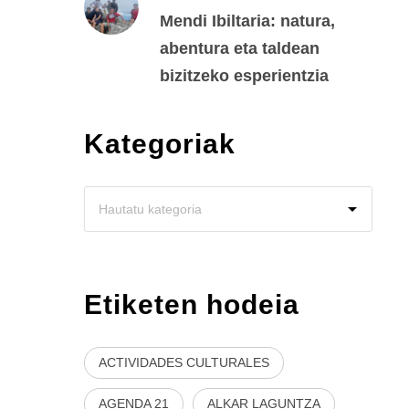
Mendi Ibiltaria: natura,
abentura eta taldean
bizitzeko esperientzia
Kategoriak
Etiketen hodeia
ACTIVIDADES CULTURALES
AGENDA 21
ALKAR LAGUNTZA