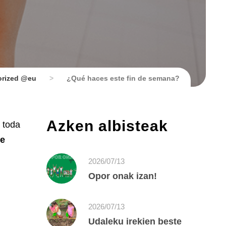
orized @eu
>
¿Qué haces este fin de semana?
Azken albisteak
 toda
de
2026/07/13
Opor onak izan!
2026/07/13
Udaleku irekien beste