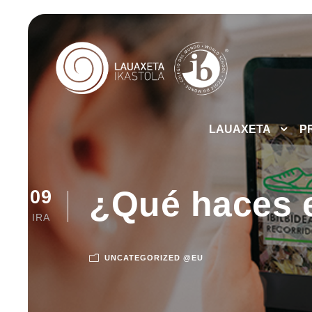
LAUAXETA
P
¿Qué haces e
09
IRA
UNCATEGORIZED @EU