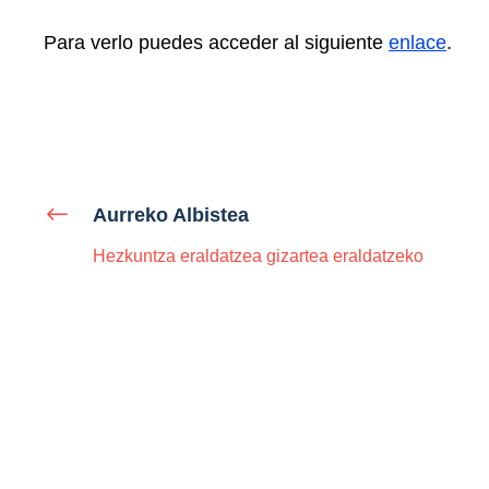
Para verlo puedes acceder al siguiente
enlace
.
Aurreko Albistea
Hezkuntza eraldatzea gizartea eraldatzeko