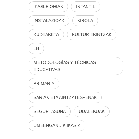
IKASLE OHIAK
INFANTIL
INSTALAZIOAK
KIROLA
KUDEAKETA
KULTUR EKINTZAK
LH
METODOLOGÍAS Y TÉCNICAS
EDUCATIVAS
PRIMARIA
SARIAK ETA AINTZATESPENAK
SEGURTASUNA
UDALEKUAK
UMEENGANDIK IKASIZ