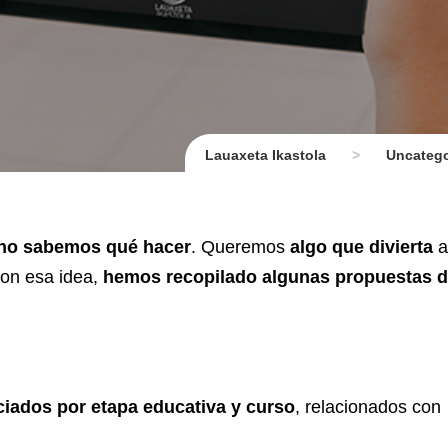
Lauaxeta Ikastola
>
Uncateg
y no sabemos qué hacer
. Queremos
algo que divierta
a
on esa idea,
hemos recopilado algunas propuestas 
ciados por etapa educativa y curso
, relacionados con