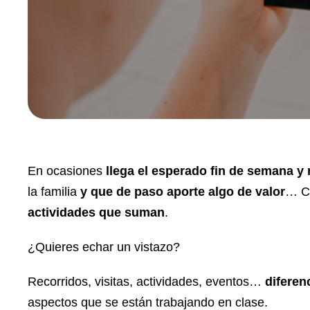
En ocasiones
llega el esperado fin de semana 
la familia
y que de paso aporte algo de valor
… C
actividades que suman
.
¿Quieres echar un vistazo?
Recorridos, visitas, actividades, eventos…
diferen
aspectos que se están trabajando en clase.