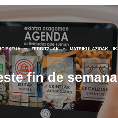
ROIEKTUA
ZERBITZUAK
MATRIKULAZIOAK
I
ste fin de seman