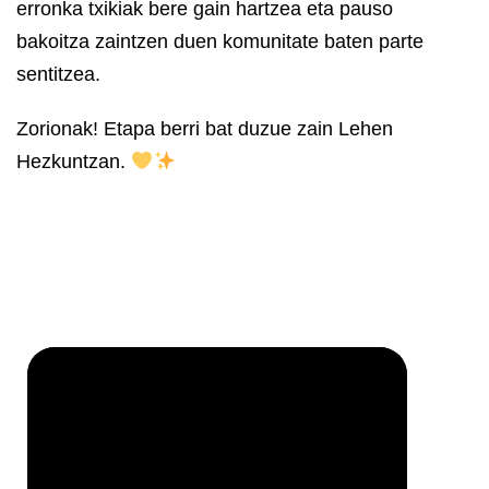
erronka txikiak bere gain hartzea eta pauso
bakoitza zaintzen duen komunitate baten parte
sentitzea.
Zorionak! Etapa berri bat duzue zain Lehen
Hezkuntzan.