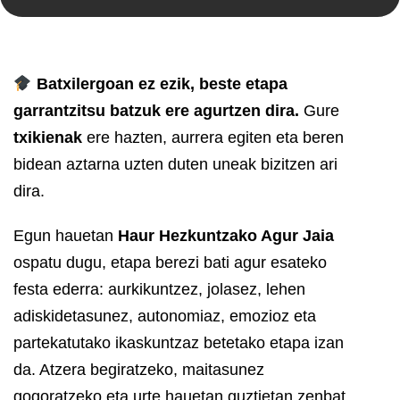
Batxilergoan ez ezik, beste etapa
garrantzitsu batzuk ere agurtzen dira.
Gure
txikienak
ere hazten, aurrera egiten eta beren
bidean aztarna uzten duten uneak bizitzen ari
dira.
Egun hauetan
Haur Hezkuntzako Agur Jaia
ospatu dugu, etapa berezi bati agur esateko
festa ederra: aurkikuntzez, jolasez, lehen
adiskidetasunez, autonomiaz, emozioz eta
partekatutako ikaskuntzaz betetako etapa izan
da. Atzera begiratzeko, maitasunez
gogoratzeko eta urte hauetan guztietan zenbat