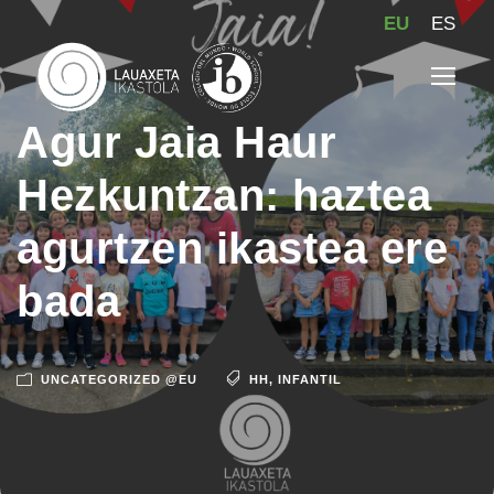
EU
ES
Agur Jaia Haur
Hezkuntzan: haztea
agurtzen ikastea ere
bada
UNCATEGORIZED @EU
HH
,
INFANTIL