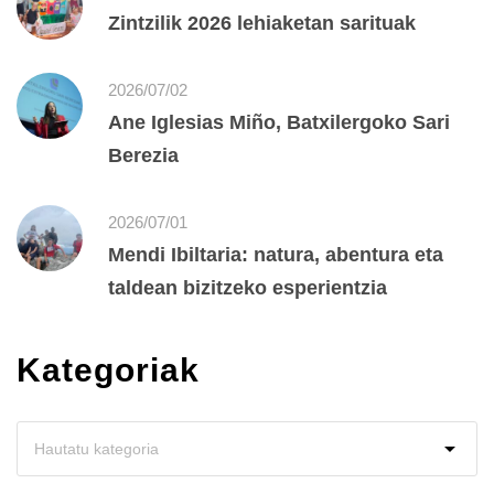
Zintzilik 2026 lehiaketan sarituak
2026/07/02
Ane Iglesias Miño, Batxilergoko Sari
Berezia
2026/07/01
Mendi Ibiltaria: natura, abentura eta
taldean bizitzeko esperientzia
Kategoriak