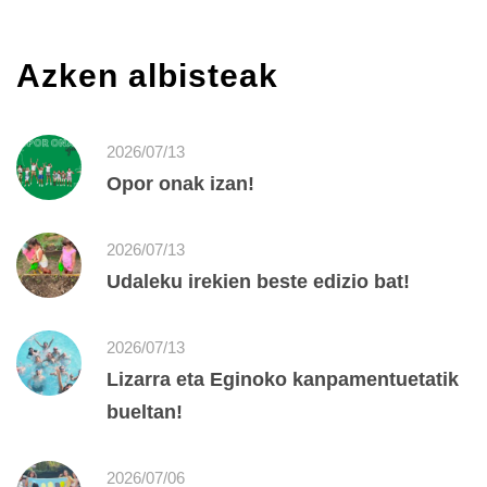
Azken albisteak
2026/07/13
Opor onak izan!
2026/07/13
Udaleku irekien beste edizio bat!
2026/07/13
Lizarra eta Eginoko kanpamentuetatik
bueltan!
2026/07/06