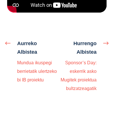
Aurreko
Hurrengo
Albistea
Albistea
Mundua ikuspegi
Sponsor’s Day:
berrietatik ulertzeko
eskerrik asko
bi IB proiektu
Mugitek proiektua
bultzatzeagatik