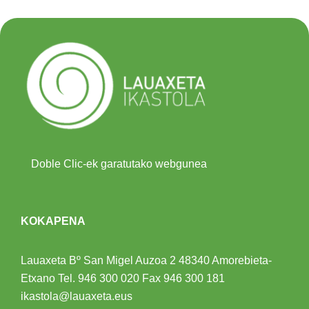
Doble Clic-ek garatutako webgunea
KOKAPENA
Lauaxeta Bº San Migel Auzoa 2
48340 Amorebieta-
Etxano
Tel.
946 300 020
Fax 946 300 181
ikastola@lauaxeta.eus