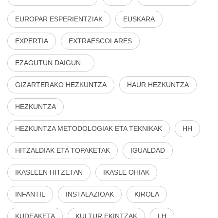
EUROPAR ESPERIENTZIAK
EUSKARA
EXPERTIA
EXTRAESCOLARES
EZAGUTUN DAIGUN...
GIZARTERAKO HEZKUNTZA
HAUR HEZKUNTZA
HEZKUNTZA
HEZKUNTZA METODOLOGIAK ETA TEKNIKAK
HH
HITZALDIAK ETA TOPAKETAK
IGUALDAD
IKASLEEN HITZETAN
IKASLE OHIAK
INFANTIL
INSTALAZIOAK
KIROLA
KUDEAKETA
KULTUR EKINTZAK
LH