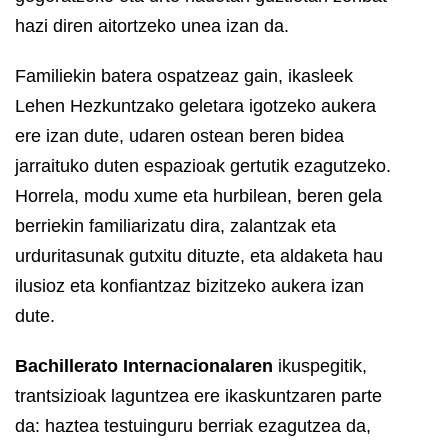
hazi diren aitortzeko unea izan da.
Familiekin batera ospatzeaz gain, ikasleek
Lehen Hezkuntzako geletara igotzeko aukera
ere izan dute, udaren ostean beren bidea
jarraituko duten espazioak gertutik ezagutzeko.
Horrela, modu xume eta hurbilean, beren gela
berriekin familiarizatu dira, zalantzak eta
urduritasunak gutxitu dituzte, eta aldaketa hau
ilusioz eta konfiantzaz bizitzeko aukera izan
dute.
Bachillerato Internacionalaren
ikuspegitik,
trantsizioak laguntzea ere ikaskuntzaren parte
da: haztea testuinguru berriak ezagutzea da,