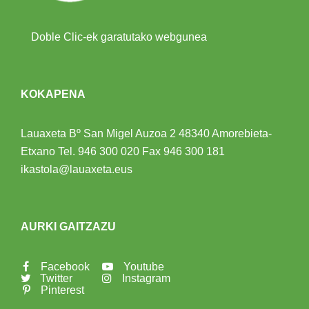
Doble Clic-ek garatutako webgunea
KOKAPENA
Lauaxeta Bº San Migel Auzoa 2
48340 Amorebieta-
Etxano
Tel.
946 300 020
Fax 946 300 181
ikastola@lauaxeta.eus
AURKI GAITZAZU
Facebook
Youtube
Twitter
Instagram
Pinterest