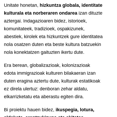
Unitate honetan,
hizkuntza globala, identitate
kulturala eta norberaren ondarea
izan dituzte
aztergai. Indagazioaren bidez, istorioek,
komunitateek, tradizioek, ospakizunek,
abestiek, kirolek eta hizkuntzek gure identitatea
nola osatzen duten eta beste kultura batzuekin
nola konektatzen gaituzten ikertu dute.
Era berean, globalizazioak, kolonizazioak
edota immigrazioak kulturen bilakaeran izan
duten eragina aztertu dute, kulturak estatikoak
ez direla ulertuz: denboran zehar aldatu,
elkarrizketatu eta aberastu egiten dira.
Bi proiektu hauen bidez,
ikuspegia, lotura,