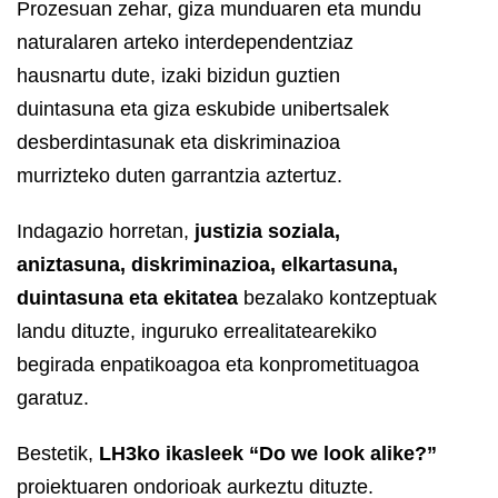
Prozesuan zehar, giza munduaren eta mundu
naturalaren arteko interdependentziaz
hausnartu dute, izaki bizidun guztien
duintasuna eta giza eskubide unibertsalek
desberdintasunak eta diskriminazioa
murrizteko duten garrantzia aztertuz.
Indagazio horretan,
justizia soziala,
aniztasuna, diskriminazioa, elkartasuna,
duintasuna eta ekitatea
bezalako kontzeptuak
landu dituzte, inguruko errealitatearekiko
begirada enpatikoagoa eta konprometituagoa
garatuz.
Bestetik,
LH3ko ikasleek
“Do we look alike?”
proiektuaren ondorioak aurkeztu dituzte.