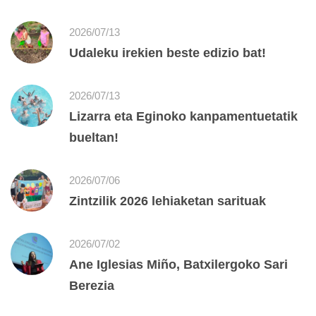
2026/07/13
Udaleku irekien beste edizio bat!
2026/07/13
Lizarra eta Eginoko kanpamentuetatik
bueltan!
2026/07/06
Zintzilik 2026 lehiaketan sarituak
2026/07/02
Ane Iglesias Miño, Batxilergoko Sari
Berezia