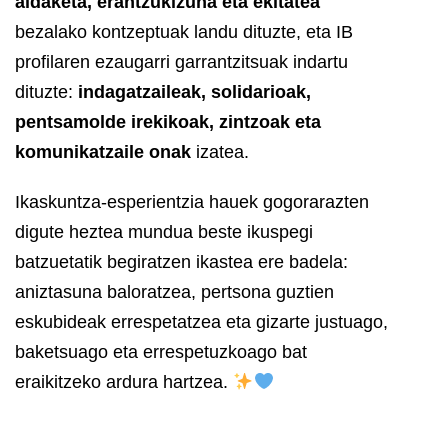
aldaketa, erantzukizuna eta ekitatea
bezalako kontzeptuak landu dituzte, eta IB
profilaren ezaugarri garrantzitsuak indartu
dituzte:
indagatzaileak, solidarioak,
pentsamolde irekikoak, zintzoak eta
komunikatzaile onak
izatea.
Ikaskuntza-esperientzia hauek gogorarazten
digute heztea mundua beste ikuspegi
batzuetatik begiratzen ikastea ere badela:
aniztasuna baloratzea, pertsona guztien
eskubideak errespetatzea eta gizarte justuago,
baketsuago eta errespetuzkoago bat
eraikitzeko ardura hartzea.