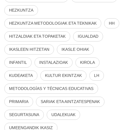
HEZKUNTZA
HEZKUNTZA METODOLOGIAK ETA TEKNIKAK
HH
HITZALDIAK ETA TOPAKETAK
IGUALDAD
IKASLEEN HITZETAN
IKASLE OHIAK
INFANTIL
INSTALAZIOAK
KIROLA
KUDEAKETA
KULTUR EKINTZAK
LH
METODOLOGÍAS Y TÉCNICAS EDUCATIVAS
PRIMARIA
SARIAK ETA AINTZATESPENAK
SEGURTASUNA
UDALEKUAK
UMEENGANDIK IKASIZ