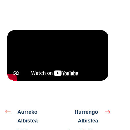
Aurreko
Hurrengo
Albistea
Albistea