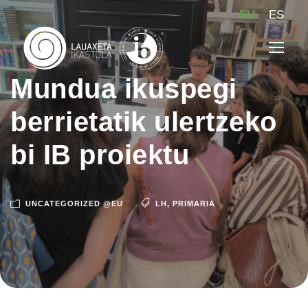
EU
ES
Mundua ikuspegi
berrietatik ulertzeko
bi IB proiektu
UNCATEGORIZED @EU
LH
,
PRIMARIA