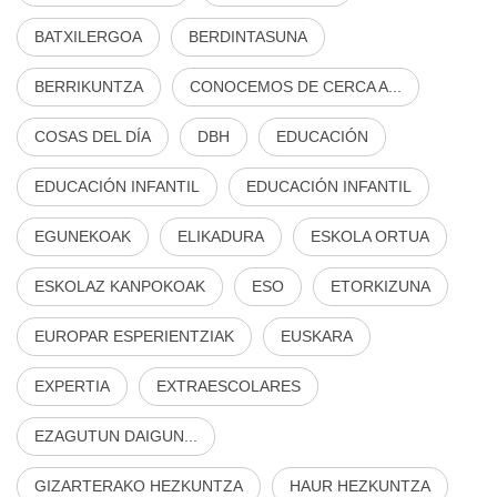
BATXILERGOA
BERDINTASUNA
BERRIKUNTZA
CONOCEMOS DE CERCA A...
COSAS DEL DÍA
DBH
EDUCACIÓN
EDUCACIÓN INFANTIL
EDUCACIÓN INFANTIL
EGUNEKOAK
ELIKADURA
ESKOLA ORTUA
ESKOLAZ KANPOKOAK
ESO
ETORKIZUNA
EUROPAR ESPERIENTZIAK
EUSKARA
EXPERTIA
EXTRAESCOLARES
EZAGUTUN DAIGUN...
GIZARTERAKO HEZKUNTZA
HAUR HEZKUNTZA