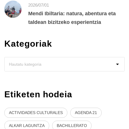
2026/07/01
Mendi Ibiltaria: natura, abentura eta
taldean bizitzeko esperientzia
Kategoriak
Etiketen hodeia
ACTIVIDADES CULTURALES
AGENDA 21
ALKAR LAGUNTZA
BACHILLERATO