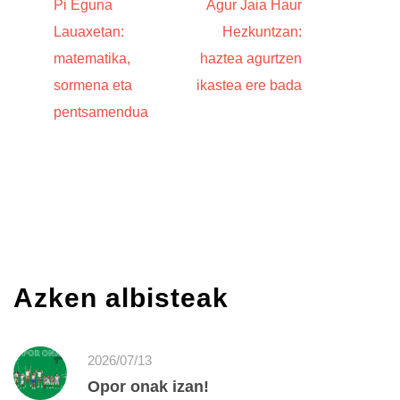
Pi Eguna
Agur Jaia Haur
Lauaxetan:
Hezkuntzan:
matematika,
haztea agurtzen
sormena eta
ikastea ere bada
pentsamendua
Azken albisteak
2026/07/13
Opor onak izan!