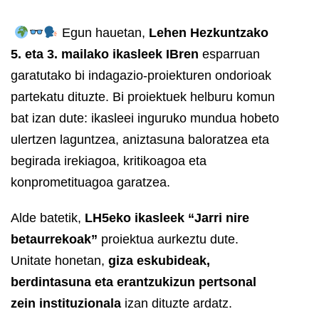
Egun hauetan,
Lehen Hezkuntzako
5. eta 3. mailako ikasleek
IBren
esparruan
garatutako bi indagazio-proiekturen ondorioak
partekatu dituzte. Bi proiektuek helburu komun
bat izan dute: ikasleei inguruko mundua hobeto
ulertzen laguntzea, aniztasuna baloratzea eta
begirada irekiagoa, kritikoagoa eta
konprometituagoa garatzea.
Alde batetik,
LH5eko ikasleek
“Jarri nire
betaurrekoak”
proiektua aurkeztu dute.
Unitate honetan,
giza eskubideak,
berdintasuna eta erantzukizun pertsonal
zein instituzionala
izan dituzte ardatz.