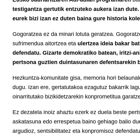
testigantza gertutik entzuteko aukera izan dute.
eurek bizi izan ez duten baina gure historia kole
Gogoratzea ez da minari lotuta geratzea. Gogoratz
sufrimendua aitortzea eta
ulertzea ideia bakar bat
defendatu. Gizarte demokratiko batean, iritzi-an
pertsona guztien duintasunaren defentsarekin ba
Hezkuntza-komunitate gisa, memoria hori belaunaldi
dugu. Izan ere, gertatutakoa ezagutuz bakarrik lag
oinarritutako bizikidetzarekin konprometitua garatz
Ez dezatela inoiz ahaztu ezerk ez duela beste pertso
askatasuna edo errespetua baino gehiago balio du
argudioz, sentsibilitatez eta konpromisoz defendatu