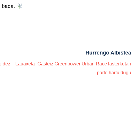
e bada.
Hurrengo Albistea
bidez
Lauaxeta–Gasteiz Greenpower Urban Race lasterketan
parte hartu dugu