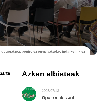
a gogoratzea, berriro ez errepikatzeko: indarkeririk ez
Azken albisteak
parte
2026/07/13
Opor onak izan!