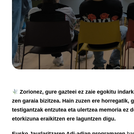
Zorionez, gure gazteei ez zaie egokitu indarke
zen garaia bizitzea. Hain zuzen ere horregatik,
testigantzak entzutea eta ulertzea memoria ez de
etorkizuna eraikitzen ere laguntzen digu.
Eusko Jaurlaritzaren Adi-adian programaren
bar