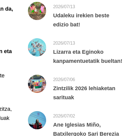
2026/07/13
an da,
Udaleku irekien beste
edizio bat!
2026/07/13
n eta
Lizarra eta Eginoko
kanpamentuetatik bueltan!
te
2026/07/06
Zintzilik 2026 lehiaketan
sarituak
zitza,
2026/07/02
duak
Ane Iglesias Miño,
Batxilergoko Sari Berezia