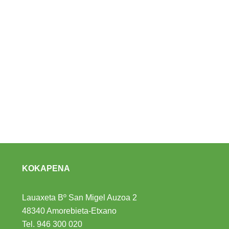
KOKAPENA
Lauaxeta Bº San Migel Auzoa 2
48340 Amorebieta-Etxano
Tel.
946 300 020