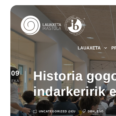
LAUAXETA
P
Historia gogo
09
EKA
indarkeririk 
UNCATEGORIZED @EU
DBH
,
ESO