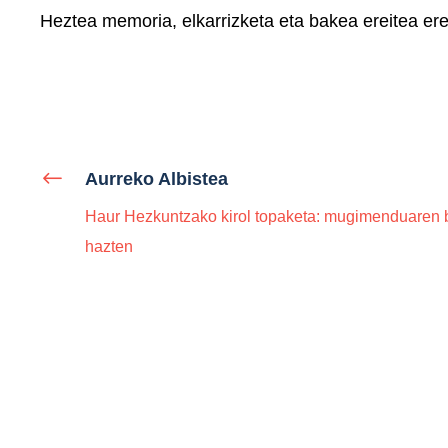
Heztea memoria, elkarrizketa eta bakea ereitea er
Aurreko Albistea
Haur Hezkuntzako kirol topaketa: mugimenduaren 
hazten