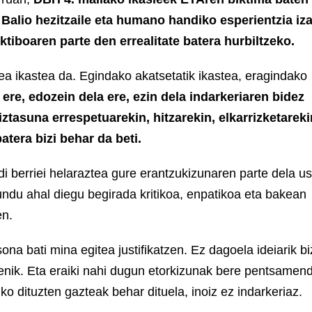
 Balio hezitzaile eta humano handiko esperientzia iz
ktiboaren parte den errealitate batera hurbiltzeko.
ea ikastea da. Egindako akatsetatik ikastea, eragindako
 ere, edozein dela ere, ezin dela indarkeriaren bidez
iztasuna errespetuarekin, hitzarekin, elkarrizketareki
tera bizi behar da beti.
 berriei helaraztea gure erantzukizunaren parte dela us
undu ahal diegu begirada kritikoa, enpatikoa eta bakean
en.
na bati mina egitea justifikatzen. Ez dagoela ideiarik bi
enik. Eta eraiki nahi dugun etorkizunak bere pentsamen
ko dituzten gazteak behar dituela, inoiz ez indarkeriaz.