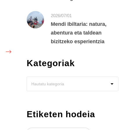
2026/07/01
Mendi Ibiltaria: natura,
abentura eta taldean
bizitzeko esperientzia
Kategoriak
Etiketen hodeia