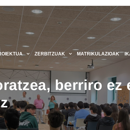
ROIEKTUA
ZERBITZUAK
MATRIKULAZIOAK
I
ratzea, berriro ez 
ez