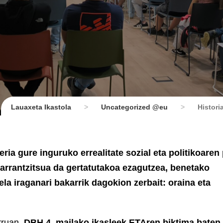
Lauaxeta Ikastola
>
Uncategorized @eu
>
Histori
ria gure inguruko errealitate sozial eta politikoaren 
 garrantzitsua da gertatutakoa ezagutzea, benetako
la iraganari bakarrik dagokion zerbait: oraina eta
ruan,
DBH 4. mailako ikasleek
ETAren biktima baten