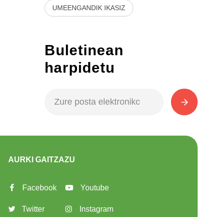
UMEENGANDIK IKASIZ
Buletinean
harpidetu
AURKI GAITZAZU
Facebook
Youtube
Twitter
Instagram