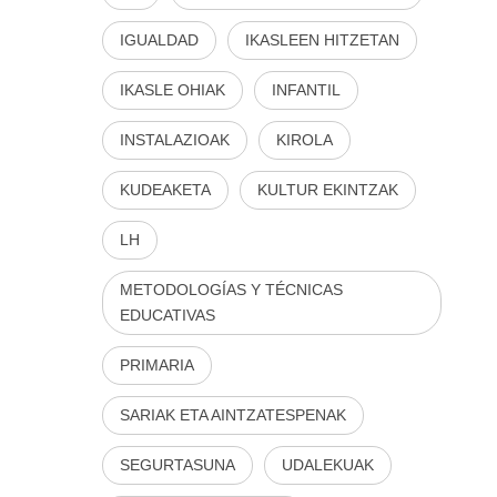
IGUALDAD
IKASLEEN HITZETAN
IKASLE OHIAK
INFANTIL
INSTALAZIOAK
KIROLA
KUDEAKETA
KULTUR EKINTZAK
LH
METODOLOGÍAS Y TÉCNICAS
EDUCATIVAS
PRIMARIA
SARIAK ETA AINTZATESPENAK
SEGURTASUNA
UDALEKUAK