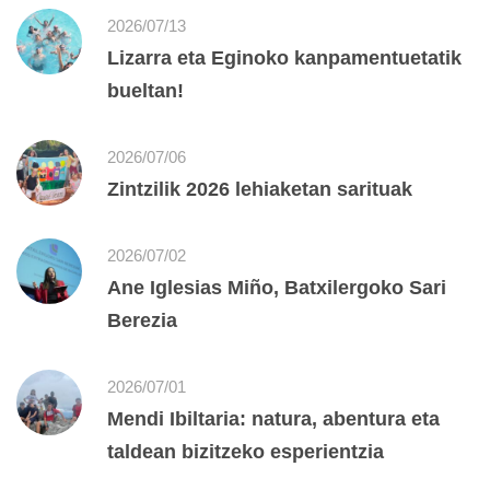
2026/07/13
Lizarra eta Eginoko kanpamentuetatik
bueltan!
2026/07/06
Zintzilik 2026 lehiaketan sarituak
2026/07/02
Ane Iglesias Miño, Batxilergoko Sari
Berezia
2026/07/01
Mendi Ibiltaria: natura, abentura eta
taldean bizitzeko esperientzia