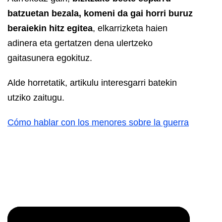
batzuetan bezala, komeni da gai horri buruz
beraiekin hitz egitea
, elkarrizketa haien
adinera eta gertatzen dena ulertzeko
gaitasunera egokituz.
Alde horretatik, artikulu interesgarri batekin
utziko zaitugu.
Cómo hablar con los menores sobre la guerra