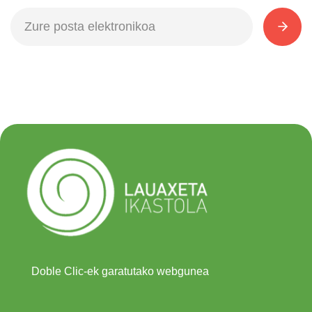
Doble Clic-ek garatutako webgunea