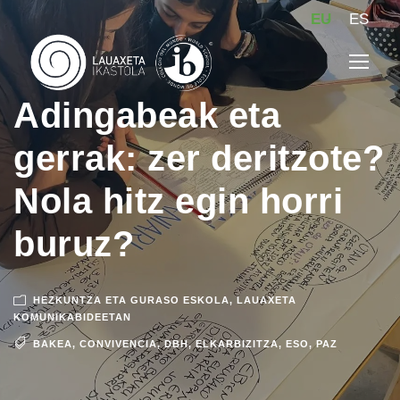
EU
ES
Adingabeak eta
gerrak: zer deritzote?
Nola hitz egin horri
buruz?
HEZKUNTZA ETA GURASO ESKOLA
,
LAUAXETA
KOMUNIKABIDEETAN
BAKEA
,
CONVIVENCIA
,
DBH
,
ELKARBIZITZA
,
ESO
,
PAZ