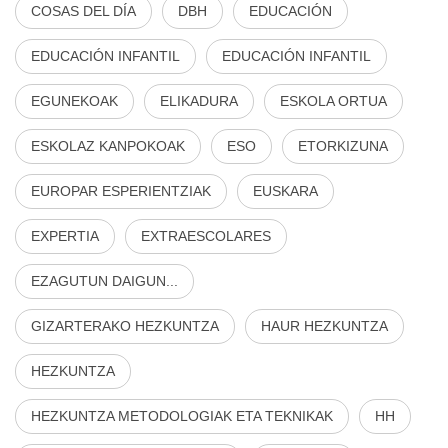
COSAS DEL DÍA
DBH
EDUCACIÓN
EDUCACIÓN INFANTIL
EDUCACIÓN INFANTIL
EGUNEKOAK
ELIKADURA
ESKOLA ORTUA
ESKOLAZ KANPOKOAK
ESO
ETORKIZUNA
EUROPAR ESPERIENTZIAK
EUSKARA
EXPERTIA
EXTRAESCOLARES
EZAGUTUN DAIGUN...
GIZARTERAKO HEZKUNTZA
HAUR HEZKUNTZA
HEZKUNTZA
HEZKUNTZA METODOLOGIAK ETA TEKNIKAK
HH