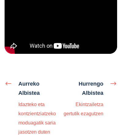
Aurreko
Hurrengo
Albistea
Albistea
Idazteko eta
Ekintzailetza
kontzientziatzeko
gertutik ezagutzen
moduagatik saria
jasotzen duten