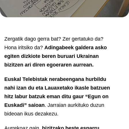
Zergatik dago gerra bat? Zer gertatuko da?
Hona iritsiko da?
Adingabeek galdera asko
egiten dizkiote beren buruari Ukrainan
bizitzen ari diren egoeraren aurrean.
Euskal Telebistak nerabeengana hurbildu
nahi izan du eta Lauaxetako ikasle batzuen
hitz labur batzuk eman ditu gaur “Egun on
Euskadi” saioan
. Jarraian aurkituko duzun
bideoan ikus dezakezu.
Aurrekoaz gain,
bizitzako beste esparru