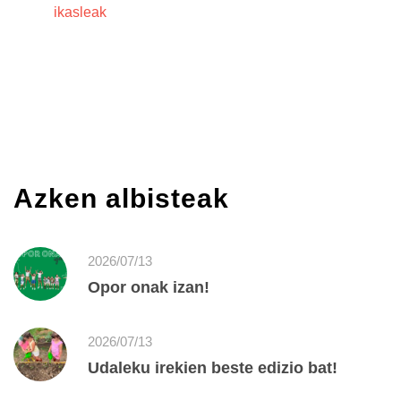
ikasleak
Azken albisteak
2026/07/13
Opor onak izan!
2026/07/13
Udaleku irekien beste edizio bat!