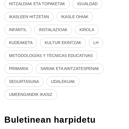
HITZALDIAK ETA TOPAKETAK
IGUALDAD
IKASLEEN HITZETAN
IKASLE OHIAK
INFANTIL
INSTALAZIOAK
KIROLA
KUDEAKETA
KULTUR EKINTZAK
LH
METODOLOGÍAS Y TÉCNICAS EDUCATIVAS
PRIMARIA
SARIAK ETA AINTZATESPENAK
SEGURTASUNA
UDALEKUAK
UMEENGANDIK IKASIZ
Buletinean harpidetu