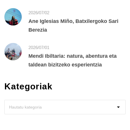
2026/07/02
Ane Iglesias Miño, Batxilergoko Sari
Berezia
2026/07/01
Mendi Ibiltaria: natura, abentura eta
taldean bizitzeko esperientzia
Kategoriak