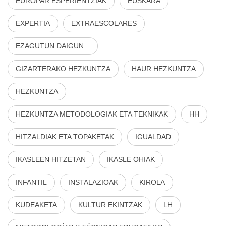
EUROPAR ESPERIENTZIAK
EUSKARA
EXPERTIA
EXTRAESCOLARES
EZAGUTUN DAIGUN...
GIZARTERAKO HEZKUNTZA
HAUR HEZKUNTZA
HEZKUNTZA
HEZKUNTZA METODOLOGIAK ETA TEKNIKAK
HH
HITZALDIAK ETA TOPAKETAK
IGUALDAD
IKASLEEN HITZETAN
IKASLE OHIAK
INFANTIL
INSTALAZIOAK
KIROLA
KUDEAKETA
KULTUR EKINTZAK
LH