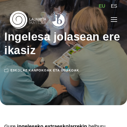
EU
ES
Ingelesa jolasean ere
ikasiz
ESKOLAZ KANPOKOAK ETA UDAKOAK
Gure
ingeleseko extraeskolarrekin
helburu