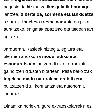
nagusia da hizkuntza
ikasgelatik haratago
lantzea,
dibertsioa, sormena eta lankidetza
uztartuz. I
ngelesa tresna nagusia
da pista
aurkitzeko, enigmak ebazteko eta taldean lan
egiteko.
Jardueran, ikasleek hiztegia, egitura eta
ulermen ahozkorra
modu ludiko eta
esanguratsuan
lantzen dituzte, erronkak
gainditzen dituzten bitartean. Pista bakoitzak
ingelesa modu naturalean erabiltzera
bultzatzen ditu, konfiantza eta autonomia
indartuz.
Dinamika horiekin, gure extraeskolarrekin ez