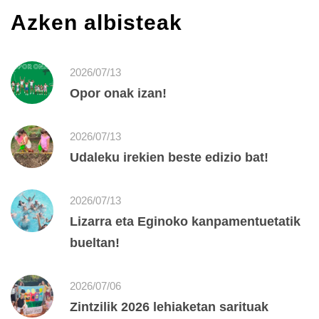
Azken albisteak
2026/07/13
Opor onak izan!
2026/07/13
Udaleku irekien beste edizio bat!
2026/07/13
Lizarra eta Eginoko kanpamentuetatik
bueltan!
2026/07/06
Zintzilik 2026 lehiaketan sarituak