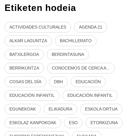
Etiketen hodeia
ACTIVIDADES CULTURALES
AGENDA 21
ALKAR LAGUNTZA
BACHILLERATO
BATXILERGOA
BERDINTASUNA
BERRIKUNTZA
CONOCEMOS DE CERCA A...
COSAS DEL DÍA
DBH
EDUCACIÓN
EDUCACIÓN INFANTIL
EDUCACIÓN INFANTIL
EGUNEKOAK
ELIKADURA
ESKOLA ORTUA
ESKOLAZ KANPOKOAK
ESO
ETORKIZUNA