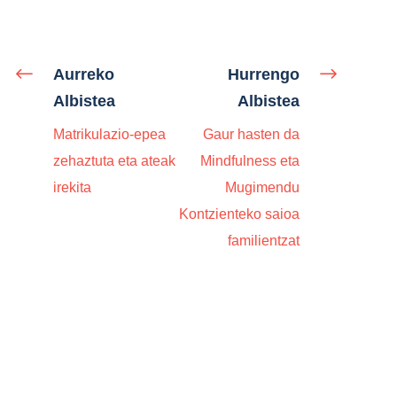
Aurreko
Hurrengo
Albistea
Albistea
Matrikulazio-epea
Gaur hasten da
zehaztuta eta ateak
Mindfulness eta
irekita
Mugimendu
Kontzienteko saioa
familientzat