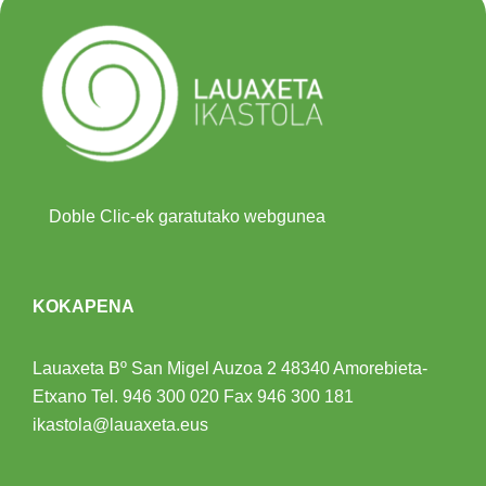
Doble Clic-ek garatutako webgunea
KOKAPENA
Lauaxeta Bº San Migel Auzoa 2
48340 Amorebieta-
Etxano
Tel.
946 300 020
Fax 946 300 181
ikastola@lauaxeta.eus