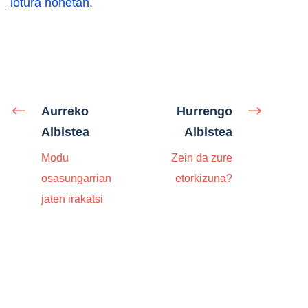
lotura honetan.
Aurreko
Hurrengo
Albistea
Albistea
Modu
Zein da zure
osasungarrian
etorkizuna?
jaten irakatsi