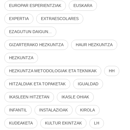
EUROPAR ESPERIENTZIAK
EUSKARA
EXPERTIA
EXTRAESCOLARES
EZAGUTUN DAIGUN...
GIZARTERAKO HEZKUNTZA
HAUR HEZKUNTZA
HEZKUNTZA
HEZKUNTZA METODOLOGIAK ETA TEKNIKAK
HH
HITZALDIAK ETA TOPAKETAK
IGUALDAD
IKASLEEN HITZETAN
IKASLE OHIAK
INFANTIL
INSTALAZIOAK
KIROLA
KUDEAKETA
KULTUR EKINTZAK
LH