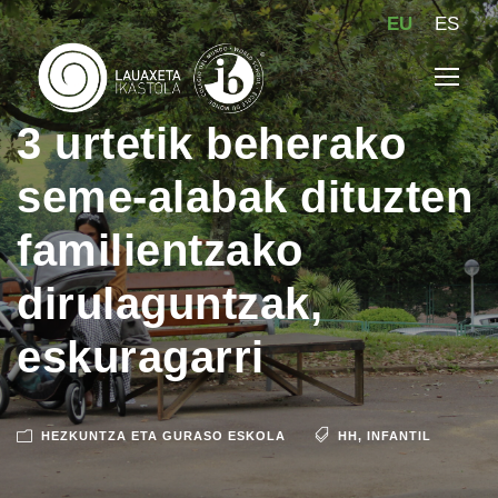
EU
ES
3 urtetik beherako
seme-alabak dituzten
familientzako
dirulaguntzak,
eskuragarri
HEZKUNTZA ETA GURASO ESKOLA
HH
,
INFANTIL