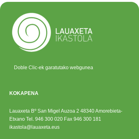
Doble Clic-ek garatutako webgunea
KOKAPENA
Lauaxeta Bº San Migel Auzoa 2
48340 Amorebieta-
Etxano
Tel.
946 300 020
Fax 946 300 181
ikastola@lauaxeta.eus