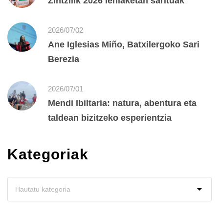
Zintzilik 2026 lehiaketan sarituak
2026/07/02
Ane Iglesias Miño, Batxilergoko Sari
Berezia
2026/07/01
Mendi Ibiltaria: natura, abentura eta
taldean bizitzeko esperientzia
Kategoriak