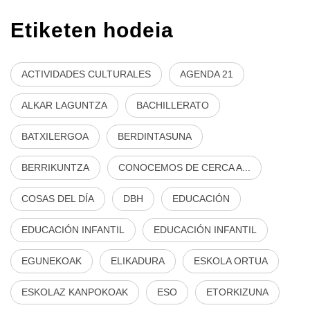
Etiketen hodeia
ACTIVIDADES CULTURALES
AGENDA 21
ALKAR LAGUNTZA
BACHILLERATO
BATXILERGOA
BERDINTASUNA
BERRIKUNTZA
CONOCEMOS DE CERCA A...
COSAS DEL DÍA
DBH
EDUCACIÓN
EDUCACIÓN INFANTIL
EDUCACIÓN INFANTIL
EGUNEKOAK
ELIKADURA
ESKOLA ORTUA
ESKOLAZ KANPOKOAK
ESO
ETORKIZUNA