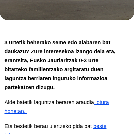
3 urtetik beherako seme edo alabaren bat
daukazu? Zure interesekoa izango dela eta,
erantsita, Eusko Jaurlaritzak 0-3 urte
bitarteko familientzako argitaratu duen
laguntza berriaren inguruko informazioa
partekatzen dizugu.
Alde batetik laguntza beraren araudia
lotura
honetan.
Eta bestetik berau ulertzeko gida bat
beste