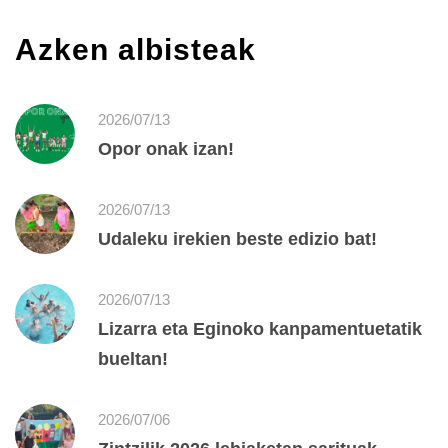
Azken albisteak
2026/07/13
Opor onak izan!
2026/07/13
Udaleku irekien beste edizio bat!
2026/07/13
Lizarra eta Eginoko kanpamentuetatik
bueltan!
2026/07/06