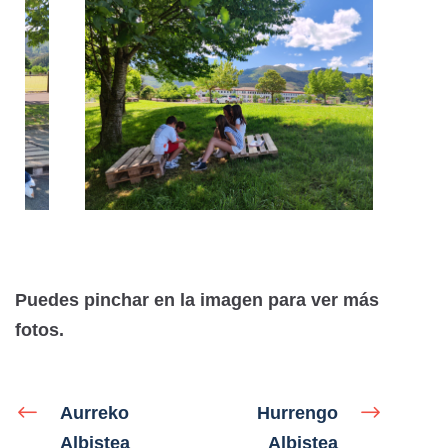
Puedes pinchar en la imagen para ver más
fotos.
Aurreko
Hurrengo
Albistea
Albistea