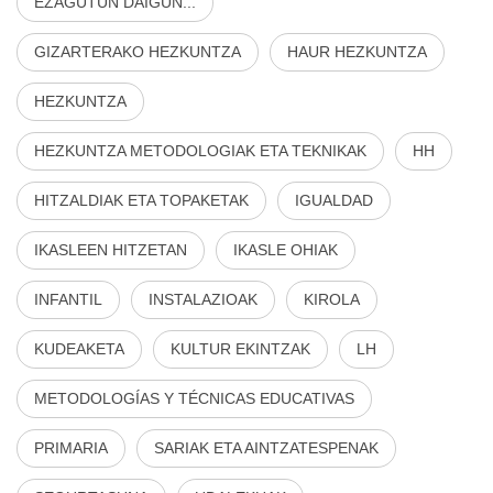
EZAGUTUN DAIGUN...
GIZARTERAKO HEZKUNTZA
HAUR HEZKUNTZA
HEZKUNTZA
HEZKUNTZA METODOLOGIAK ETA TEKNIKAK
HH
HITZALDIAK ETA TOPAKETAK
IGUALDAD
IKASLEEN HITZETAN
IKASLE OHIAK
INFANTIL
INSTALAZIOAK
KIROLA
KUDEAKETA
KULTUR EKINTZAK
LH
METODOLOGÍAS Y TÉCNICAS EDUCATIVAS
PRIMARIA
SARIAK ETA AINTZATESPENAK