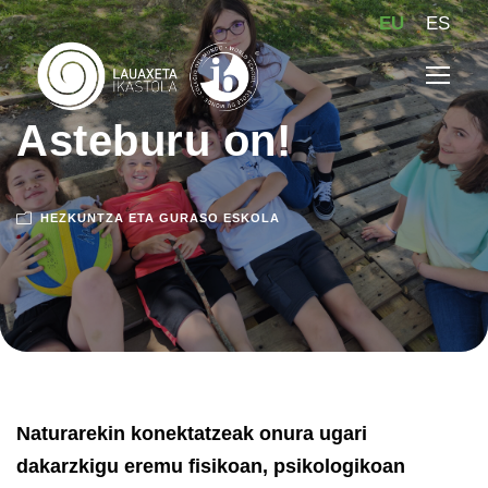
EU
ES
Asteburu on!
HEZKUNTZA ETA GURASO ESKOLA
Naturarekin konektatzeak onura ugari
dakarzkigu eremu fisikoan, psikologikoan