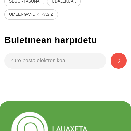
SEGURTASUNA
UDALEKUAK
UMEENGANDIK IKASIZ
Buletinean harpidetu