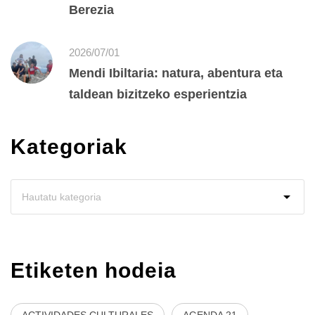
Berezia
2026/07/01
Mendi Ibiltaria: natura, abentura eta
taldean bizitzeko esperientzia
Kategoriak
Etiketen hodeia