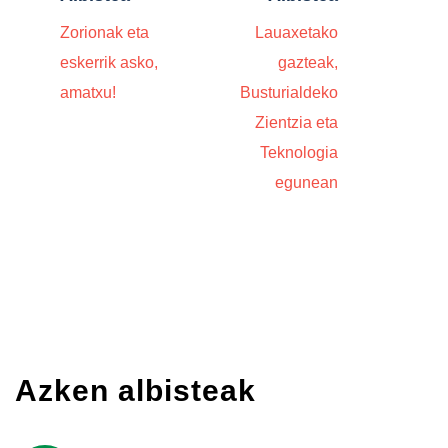
Zorionak eta
Lauaxetako
eskerrik asko,
gazteak,
amatxu!
Busturialdeko
Zientzia eta
Teknologia
egunean
Azken albisteak