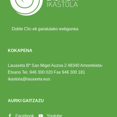
Doble Clic-ek garatutako webgunea
KOKAPENA
Lauaxeta Bº San Migel Auzoa 2
48340 Amorebieta-
Etxano
Tel.
946 300 020
Fax 946 300 181
ikastola@lauaxeta.eus
AURKI GAITZAZU
Facebook
Youtube