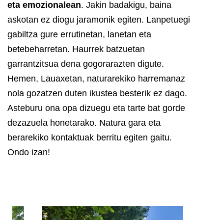
eta emozionalean
. Jakin badakigu, baina
askotan ez diogu jaramonik egiten. Lanpetuegi
gabiltza gure errutinetan, lanetan eta
betebeharretan.
Haurrek batzuetan
garrantzitsua dena gogorarazten digute.
Hemen, Lauaxetan, naturarekiko harremanaz
nola gozatzen duten ikustea besterik ez dago.
Asteburu ona opa dizuegu eta tarte bat gorde
dezazuela honetarako. Natura gara eta
berarekiko kontaktuak berritu egiten gaitu.
Ondo izan!