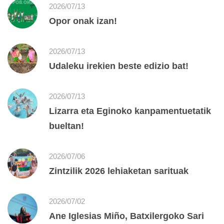
2026/07/13
Opor onak izan!
2026/07/13
Udaleku irekien beste edizio bat!
2026/07/13
Lizarra eta Eginoko kanpamentuetatik
bueltan!
2026/07/06
Zintzilik 2026 lehiaketan sarituak
2026/07/02
Ane Iglesias Miño, Batxilergoko Sari