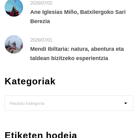
2026/07/02
Ane Iglesias Miño, Batxilergoko Sari
Berezia
2026/07/01
Mendi Ibiltaria: natura, abentura eta
taldean bizitzeko esperientzia
Kategoriak
Etiketen hodeia