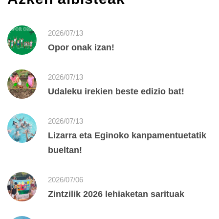
2026/07/13
Opor onak izan!
2026/07/13
Udaleku irekien beste edizio bat!
2026/07/13
Lizarra eta Eginoko kanpamentuetatik
bueltan!
2026/07/06
Zintzilik 2026 lehiaketan sarituak