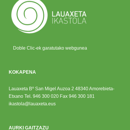
Doble Clic-ek garatutako webgunea
KOKAPENA
Lauaxeta Bº San Migel Auzoa 2
48340 Amorebieta-
Etxano
Tel.
946 300 020
Fax 946 300 181
ikastola@lauaxeta.eus
AURKI GAITZAZU