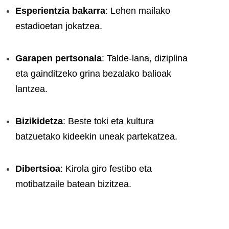
Esperientzia bakarra
: Lehen mailako
estadioetan jokatzea.
Garapen pertsonala
: Talde-lana, diziplina
eta gainditzeko grina bezalako balioak
lantzea.
Bizikidetza
: Beste toki eta kultura
batzuetako kideekin uneak partekatzea.
Dibertsioa
: Kirola giro festibo eta
motibatzaile batean bizitzea.