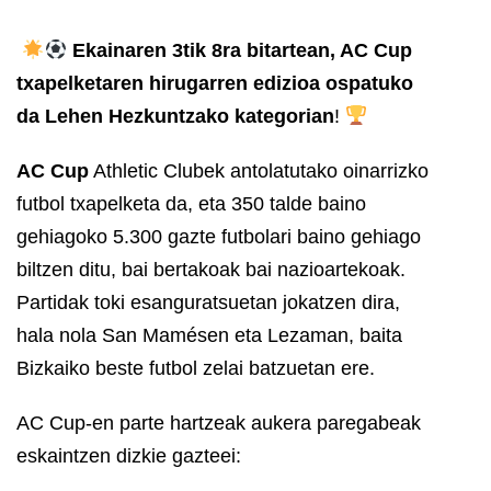
Ekainaren 3tik 8ra bitartean, AC Cup
txapelketaren hirugarren edizioa ospatuko
da Lehen Hezkuntzako kategorian
!
AC Cup
Athletic Clubek antolatutako oinarrizko
futbol txapelketa da, eta 350 talde baino
gehiagoko 5.300 gazte futbolari baino gehiago
biltzen ditu, bai bertakoak bai nazioartekoak.
Partidak toki esanguratsuetan jokatzen dira,
hala nola San Mamésen eta Lezaman, baita
Bizkaiko beste futbol zelai batzuetan ere.
AC Cup-en parte hartzeak aukera paregabeak
eskaintzen dizkie gazteei: