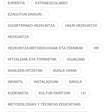
EXPERTIA
EXTRAESCOLARES
EZAGUTUN DAIGUN...
GIZARTERAKO HEZKUNTZA
HAUR HEZKUNTZA
HEZKUNTZA
HEZKUNTZA METODOLOGIAK ETA TEKNIKAK
HH
HITZALDIAK ETA TOPAKETAK
IGUALDAD
IKASLEEN HITZETAN
IKASLE OHIAK
INFANTIL
INSTALAZIOAK
KIROLA
KUDEAKETA
KULTUR EKINTZAK
LH
METODOLOGÍAS Y TÉCNICAS EDUCATIVAS