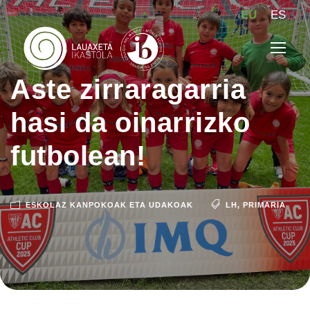
EU
ES
Aste zirraragarria
hasi da oinarrizko
futbolean!
ESKOLAZ KANPOKOAK ETA UDAKOAK
LH
,
PRIMARIA