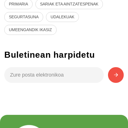
PRIMARIA
SARIAK ETA AINTZATESPENAK
SEGURTASUNA
UDALEKUAK
UMEENGANDIK IKASIZ
Buletinean harpidetu