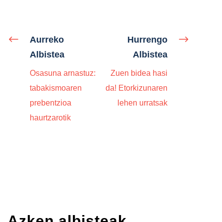
Aurreko
Hurrengo
Albistea
Albistea
Osasuna arnastuz:
Zuen bidea hasi
tabakismoaren
da! Etorkizunaren
prebentzioa
lehen urratsak
haurtzarotik
Azken albisteak