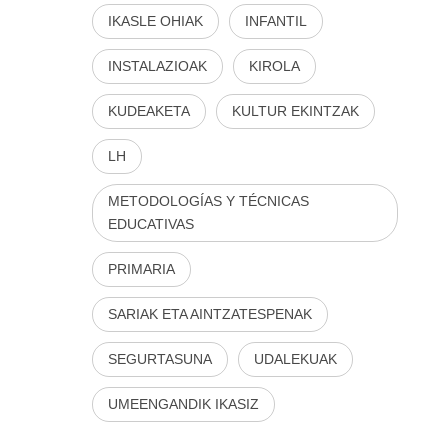
IKASLE OHIAK
INFANTIL
INSTALAZIOAK
KIROLA
KUDEAKETA
KULTUR EKINTZAK
LH
METODOLOGÍAS Y TÉCNICAS
EDUCATIVAS
PRIMARIA
SARIAK ETA AINTZATESPENAK
SEGURTASUNA
UDALEKUAK
UMEENGANDIK IKASIZ