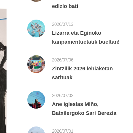
edizio bat!
2026/07/13
Lizarra eta Eginoko
kanpamentuetatik bueltan!
2026/07/06
Zintzilik 2026 lehiaketan
sarituak
2026/07/02
Ane Iglesias Miño,
Batxilergoko Sari Berezia
2026/07/01