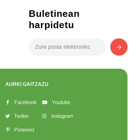
Buletinean
harpidetu
AURKI GAITZAZU
Facebook
Youtube
Twitter
Instagram
Pinterest