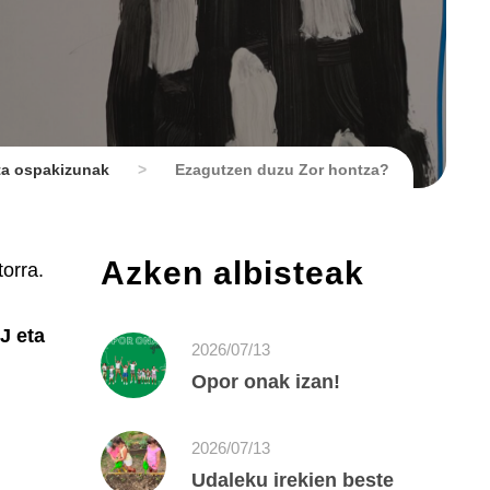
eta ospakizunak
>
Ezagutzen duzu Zor hontza?
Azken albisteak
orra.
J eta
2026/07/13
Opor onak izan!
2026/07/13
Udaleku irekien beste