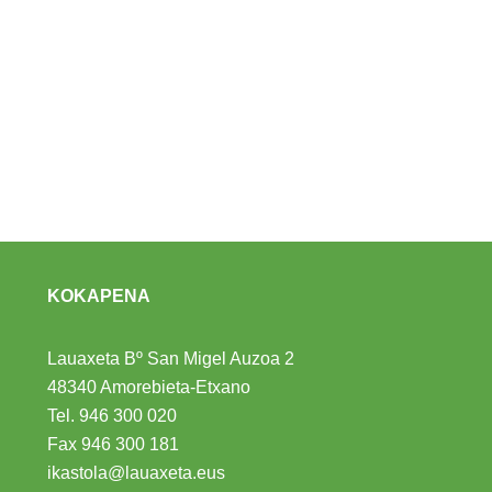
KOKAPENA
Lauaxeta Bº San Migel Auzoa 2
48340 Amorebieta-Etxano
Tel.
946 300 020
Fax 946 300 181
ikastola@lauaxeta.eus