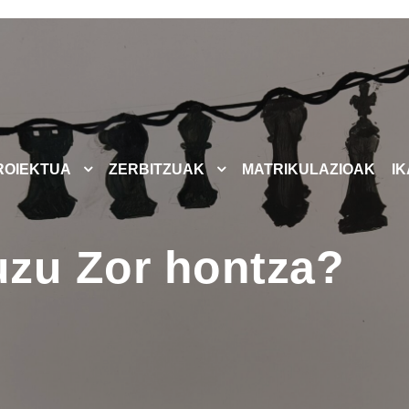
ROIEKTUA
ZERBITZUAK
MATRIKULAZIOAK
I
uzu Zor hontza?