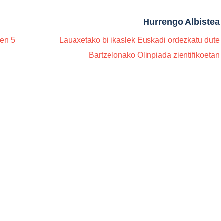
Hurrengo Albistea
uen 5
Lauaxetako bi ikaslek Euskadi ordezkatu dute
Bartzelonako Olinpiada zientifikoetan