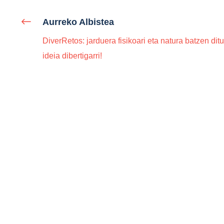
Aurreko Albistea
DiverRetos: jarduera fisikoari eta natura batzen dit
ideia dibertigarri!