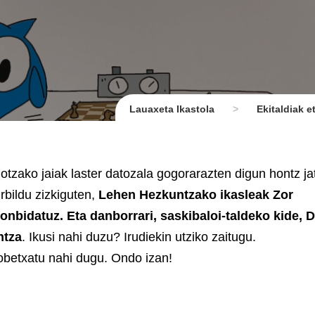
Lauaxeta Ikastola
>
Ekitaldiak 
tzako jaiak laster datozala gogorarazten digun hontz jat
rbildu zizkiguten,
Lehen Hezkuntzako ikasleak Zor
onbidatuz. Eta danborrari, saskibaloi-taldeko kide, D
ntza
. Ikusi nahi duzu? Irudiekin utziko zaitugu.
robetxatu nahi dugu. Ondo izan!