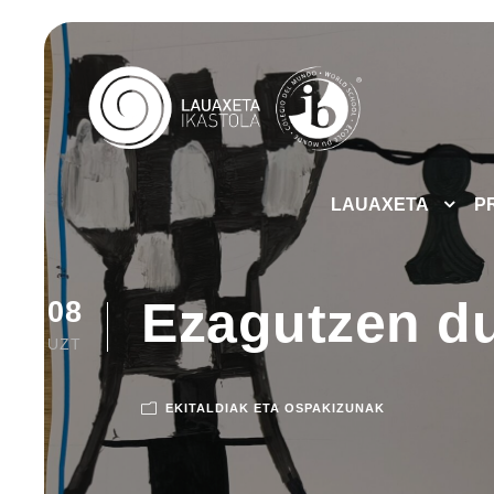
LAUAXETA
P
Ezagutzen d
08
UZT
EKITALDIAK ETA OSPAKIZUNAK