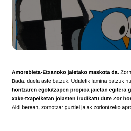
Amorebieta-Etxanoko jaietako maskota da.
Zorno
Bada, duela aste batzuk, Udaletik lamina batzuk hu
hontzaren egokitzapen propioa jaietan egitera g
xake-txapelketan jolasten irudikatu dute Zor ho
Aldi berean, zornotzar guztiei jaiak zoriontzeko ap