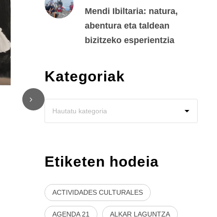
Mendi Ibiltaria: natura,
abentura eta taldean
bizitzeko esperientzia
Kategoriak
Etiketen hodeia
ACTIVIDADES CULTURALES
AGENDA 21
ALKAR LAGUNTZA