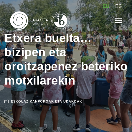
EU
ES
Etxera buelta…
bizipen eta
oroitzapenez beteriko
motxilarekin
ESKOLAZ KANPOKOAK ETA UDAKOAK