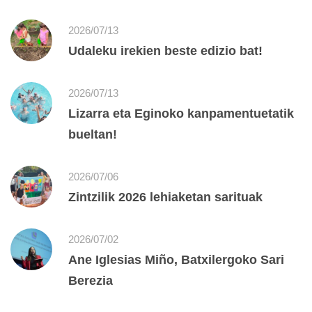
2026/07/13
Udaleku irekien beste edizio bat!
2026/07/13
Lizarra eta Eginoko kanpamentuetatik
bueltan!
2026/07/06
Zintzilik 2026 lehiaketan sarituak
2026/07/02
Ane Iglesias Miño, Batxilergoko Sari
Berezia