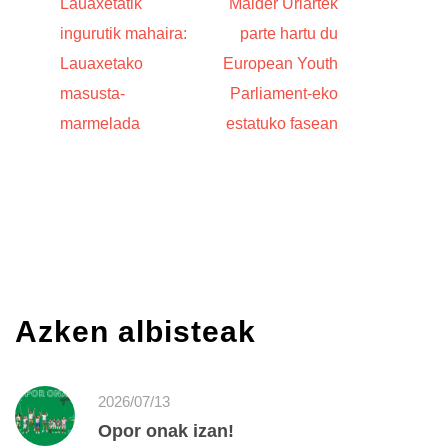
Lauaxetatik
Maider Uriartek
ingurutik mahaira:
parte hartu du
Lauaxetako
European Youth
masusta-
Parliament-eko
marmelada
estatuko fasean
Azken albisteak
2026/07/13
Opor onak izan!