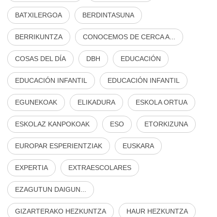
BATXILERGOA
BERDINTASUNA
BERRIKUNTZA
CONOCEMOS DE CERCA A...
COSAS DEL DÍA
DBH
EDUCACIÓN
EDUCACIÓN INFANTIL
EDUCACIÓN INFANTIL
EGUNEKOAK
ELIKADURA
ESKOLA ORTUA
ESKOLAZ KANPOKOAK
ESO
ETORKIZUNA
EUROPAR ESPERIENTZIAK
EUSKARA
EXPERTIA
EXTRAESCOLARES
EZAGUTUN DAIGUN...
GIZARTERAKO HEZKUNTZA
HAUR HEZKUNTZA