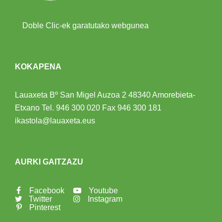
Doble Clic-ek garatutako webgunea
KOKAPENA
Lauaxeta Bº San Migel Auzoa 2
48340 Amorebieta-
Etxano
Tel.
946 300 020
Fax 946 300 181
ikastola@lauaxeta.eus
AURKI GAITZAZU
Facebook
Youtube
Twitter
Instagram
Pinterest