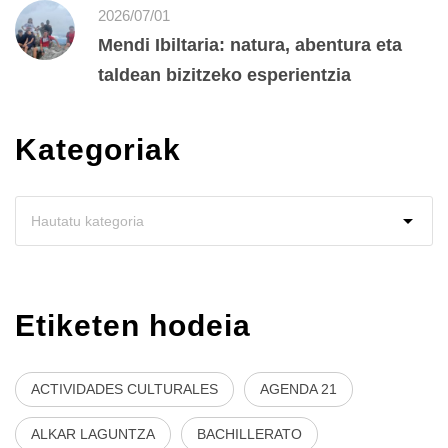
2026/07/01
Mendi Ibiltaria: natura, abentura eta
taldean bizitzeko esperientzia
Kategoriak
Etiketen hodeia
ACTIVIDADES CULTURALES
AGENDA 21
ALKAR LAGUNTZA
BACHILLERATO