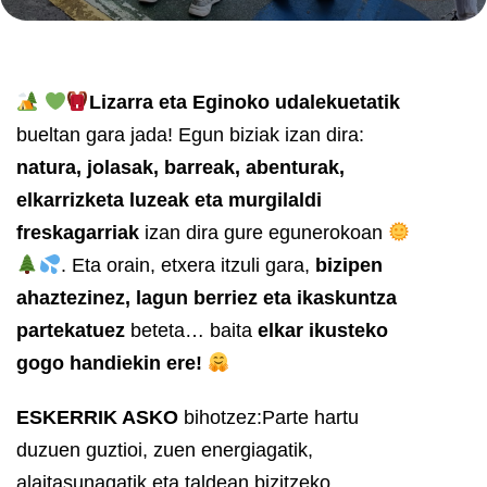
Lizarra eta Eginoko udalekuetatik
bueltan gara jada! Egun biziak izan dira:
natura, jolasak, barreak, abenturak,
elkarrizketa luzeak eta murgilaldi
freskagarriak
izan dira gure egunerokoan
. Eta orain, etxera itzuli gara,
bizipen
ahaztezinez, lagun berriez eta ikaskuntza
partekatuez
beteta… baita
elkar ikusteko
gogo handiekin ere!
ESKERRIK ASKO
bihotzez:
Parte hartu
duzuen guztioi, zuen energiagatik,
alaitasunagatik eta taldean bizitzeko