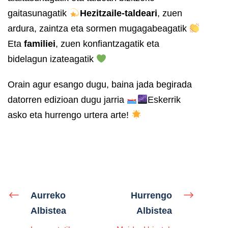
gaitasunagatik
Hezitzaile-taldeari
, zuen
ardura, zaintza eta sormen mugagabeagatik
Eta
familiei
, zuen konfiantzagatik eta
bidelagun izateagatik
Orain agur esango dugu, baina jada begirada
datorren edizioan dugu jarria
Eskerrik
asko eta hurrengo urtera arte!
Aurreko
Hurrengo
Albistea
Albistea