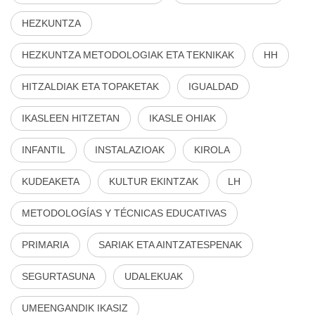
HEZKUNTZA
HEZKUNTZA METODOLOGIAK ETA TEKNIKAK
HH
HITZALDIAK ETA TOPAKETAK
IGUALDAD
IKASLEEN HITZETAN
IKASLE OHIAK
INFANTIL
INSTALAZIOAK
KIROLA
KUDEAKETA
KULTUR EKINTZAK
LH
METODOLOGÍAS Y TÉCNICAS EDUCATIVAS
PRIMARIA
SARIAK ETA AINTZATESPENAK
SEGURTASUNA
UDALEKUAK
UMEENGANDIK IKASIZ