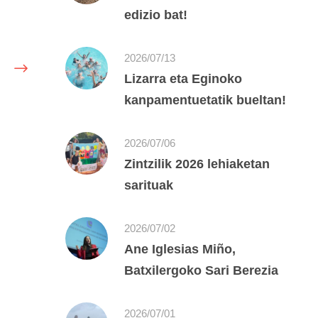
edizio bat!
2026/07/13
Lizarra eta Eginoko
kanpamentuetatik bueltan!
2026/07/06
Zintzilik 2026 lehiaketan
sarituak
2026/07/02
Ane Iglesias Miño,
Batxilergoko Sari Berezia
2026/07/01