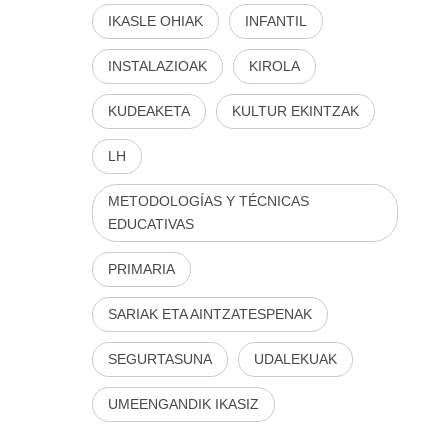
IKASLE OHIAK
INFANTIL
INSTALAZIOAK
KIROLA
KUDEAKETA
KULTUR EKINTZAK
LH
METODOLOGÍAS Y TÉCNICAS
EDUCATIVAS
PRIMARIA
SARIAK ETA AINTZATESPENAK
SEGURTASUNA
UDALEKUAK
UMEENGANDIK IKASIZ