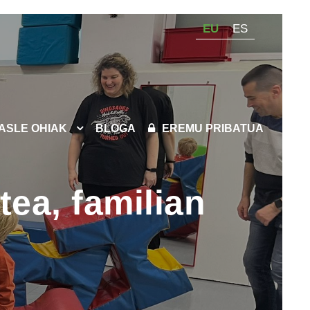
EU
ES
KASLE OHIAK
BLOGA
EREMU PRIBATUA
ea, familian