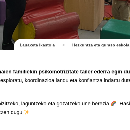
Lauaxeta Ikastola
>
Hezkuntza eta guraso eskola
aien familiekin psikomotrizitate tailer ederra egin d
sploratu, koordinazioa landu eta konfiantza indartu dut
 bizitzeko, laguntzeko eta gozatzeko une berezia
. Has
aitzen dugu