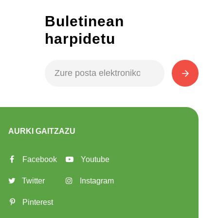
Buletinean
harpidetu
AURKI GAITZAZU
Facebook
Youtube
Twitter
Instagram
Pinterest