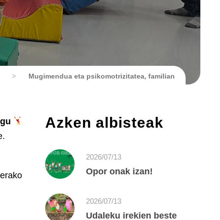
>
Mugimendua eta psikomotrizitatea, familian
Azken albisteak
ugu
e.
2026/07/13
Opor onak izan!
ierako
2026/07/13
Udaleku irekien beste