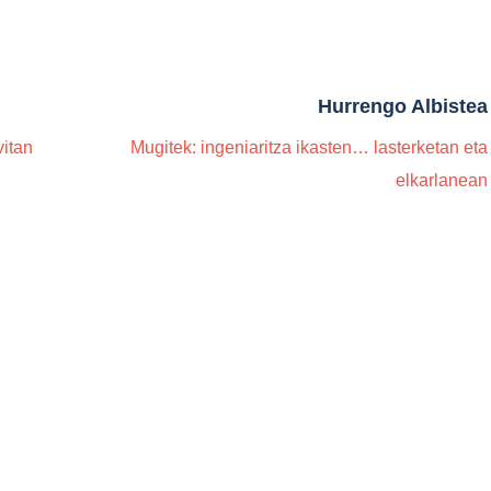
Hurrengo Albistea
itan
Mugitek: ingeniaritza ikasten… lasterketan eta
elkarlanean