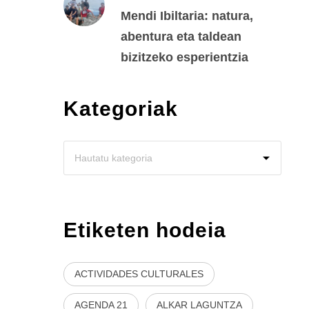
Mendi Ibiltaria: natura,
abentura eta taldean
bizitzeko esperientzia
Kategoriak
Etiketen hodeia
ACTIVIDADES CULTURALES
AGENDA 21
ALKAR LAGUNTZA