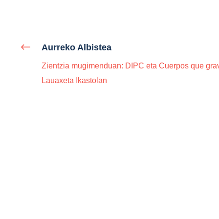
Aurreko Albistea
Zientzia mugimenduan: DIPC eta Cuerpos que grav
Lauaxeta Ikastolan