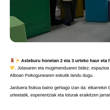
Asteburu honetan 2 eta 3 urteko haur eta h
. Jolasaren eta mugimenduaren bidez, espazioa e
Alboan Psikogunearen eskutik landu dugu.
Jarduera fisikoa baino gehiago izan da: elkarrekin
urteetatik, esperientziak eta loturak eraikitzen jarr