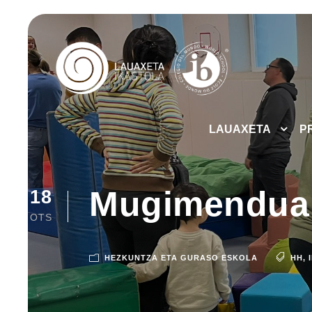
LAUAXETA
P
Mugimendua e
18
OTS
HEZKUNTZA ETA GURASO ESKOLA
HH
,