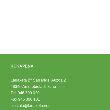
KOKAPENA
Lauaxeta Bº San Migel Auzoa 2
48340 Amorebieta-Etxano
Tel.
946 300 020
Fax 946 300 181
ikastola@lauaxeta.eus