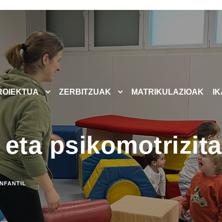
ROIEKTUA
ZERBITZUAK
MATRIKULAZIOAK
I
ta psikomotrizitat
INFANTIL