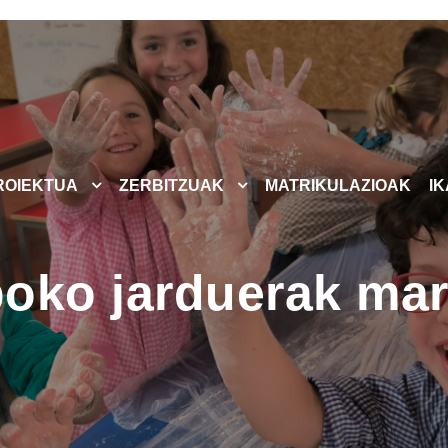
ROIEKTUA
ZERBITZUAK
MATRIKULAZIOAK
I
oko jarduerak ma