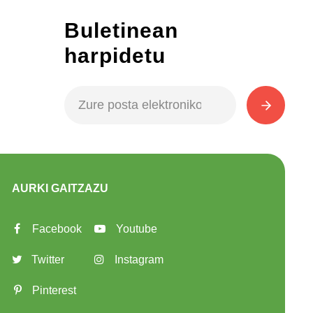
Buletinean
harpidetu
AURKI GAITZAZU
Facebook
Youtube
Twitter
Instagram
Pinterest