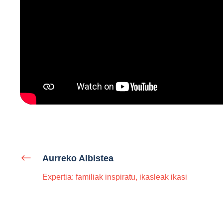
Aurreko Albistea
Expertia: familiak inspiratu, ikasleak ikasi