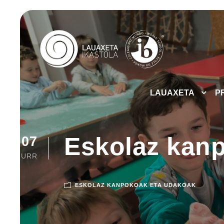
LAUAXETA
P
Eskolaz kanp
07
URR
ESKOLAZ KANPOKOAK ETA UDAKOAK