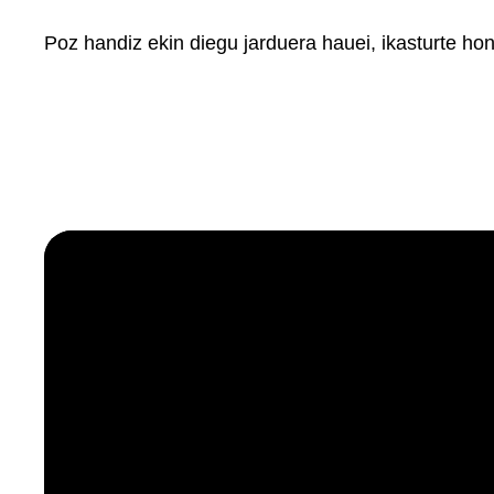
Poz handiz ekin diegu jarduera hauei, ikasturte hon