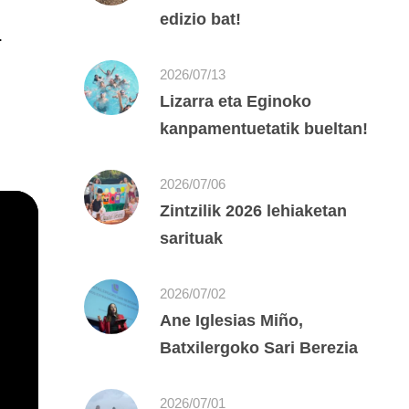
edizio bat!
.
2026/07/13
Lizarra eta Eginoko
kanpamentuetatik bueltan!
2026/07/06
Zintzilik 2026 lehiaketan
sarituak
2026/07/02
Ane Iglesias Miño,
Batxilergoko Sari Berezia
2026/07/01