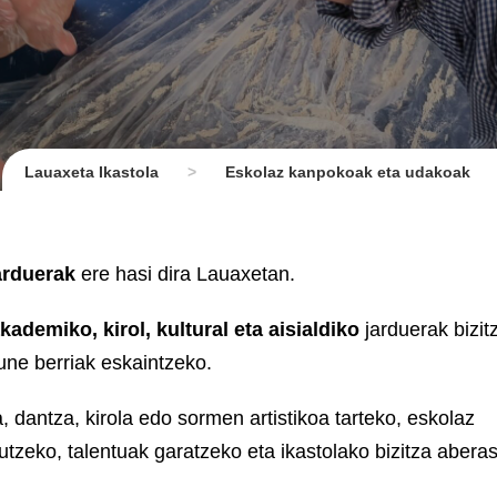
Lauaxeta Ikastola
>
Eskolaz kanpokoak eta udakoak
arduerak
ere hasi dira Lauaxetan.
kademiko, kirol, kultural eta aisialdiko
jarduerak bizit
ne berriak eskaintzeko.
a, dantza, kirola edo sormen artistikoa tarteko, eskolaz
tzeko, talentuak garatzeko eta ikastolako bizitza aberas