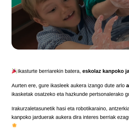
Ikasturte berriarekin batera,
eskolaz kanpoko j
Aurten ere, gure ikasleek aukera izango dute arlo
a
ikasketak osatzeko eta hazkunde pertsonalerako gu
Irakurzaletasunetik hasi eta robotikaraino, antzerki
kanpoko jarduerak aukera dira interes berriak ezagu