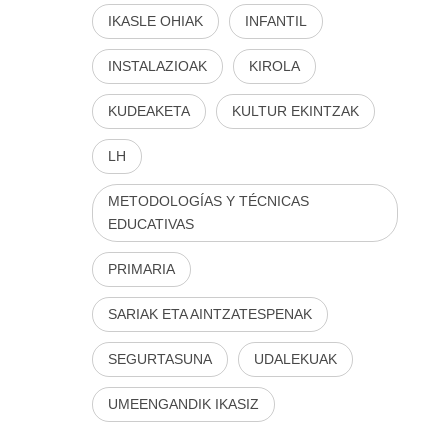
IKASLE OHIAK
INFANTIL
INSTALAZIOAK
KIROLA
KUDEAKETA
KULTUR EKINTZAK
LH
METODOLOGÍAS Y TÉCNICAS
EDUCATIVAS
PRIMARIA
SARIAK ETA AINTZATESPENAK
SEGURTASUNA
UDALEKUAK
UMEENGANDIK IKASIZ