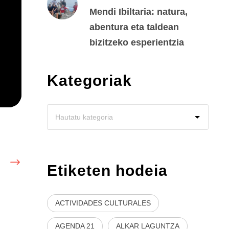
Mendi Ibiltaria: natura,
abentura eta taldean
bizitzeko esperientzia
Kategoriak
Etiketen hodeia
ACTIVIDADES CULTURALES
AGENDA 21
ALKAR LAGUNTZA