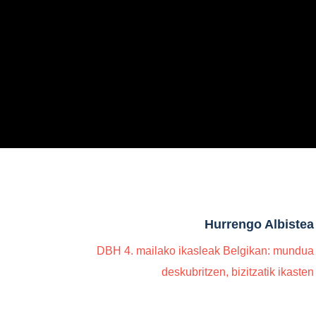
Hurrengo Albistea
DBH 4. mailako ikasleak Belgikan: mundua
deskubritzen, bizitzatik ikasten