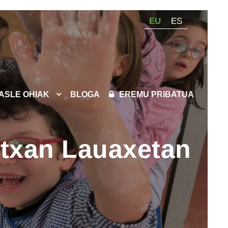
EU
ES
KASLE OHIAK
BLOGA
EREMU PRIBATUA
rtxan Lauaxetan