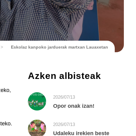
>
Eskolaz kanpoko jarduerak martxan Lauaxetan
Azken albisteak
zeko,
2026/07/13
Opor onak izan!
teko.
2026/07/13
Udaleku irekien beste