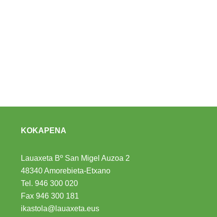
KOKAPENA
Lauaxeta Bº San Migel Auzoa 2
48340 Amorebieta-Etxano
Tel.
946 300 020
Fax 946 300 181
ikastola@lauaxeta.eus