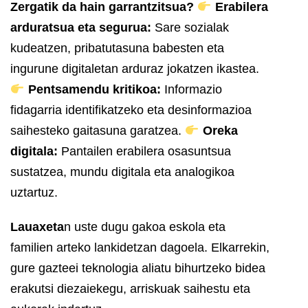
Zergatik da hain garrantzitsua?
Erabilera
arduratsua eta segurua:
Sare sozialak
kudeatzen, pribatutasuna babesten eta
ingurune digitaletan arduraz jokatzen ikastea.
Pentsamendu kritikoa:
Informazio
fidagarria identifikatzeko eta desinformazioa
saihesteko gaitasuna garatzea.
Oreka
digitala:
Pantailen erabilera osasuntsua
sustatzea, mundu digitala eta analogikoa
uztartuz.
Lauaxeta
n uste dugu gakoa eskola eta
familien arteko lankidetzan dagoela. Elkarrekin,
gure gazteei teknologia aliatu bihurtzeko bidea
erakutsi diezaiekegu, arriskuak saihestu eta