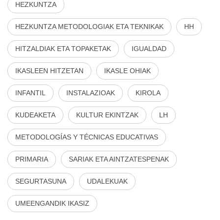
HEZKUNTZA
HEZKUNTZA METODOLOGIAK ETA TEKNIKAK
HH
HITZALDIAK ETA TOPAKETAK
IGUALDAD
IKASLEEN HITZETAN
IKASLE OHIAK
INFANTIL
INSTALAZIOAK
KIROLA
KUDEAKETA
KULTUR EKINTZAK
LH
METODOLOGÍAS Y TÉCNICAS EDUCATIVAS
PRIMARIA
SARIAK ETA AINTZATESPENAK
SEGURTASUNA
UDALEKUAK
UMEENGANDIK IKASIZ