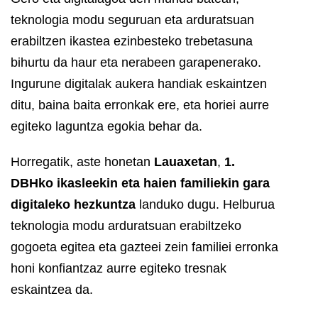
teknologia modu seguruan eta arduratsuan
erabiltzen ikastea ezinbesteko trebetasuna
bihurtu da haur eta nerabeen garapenerako.
Ingurune digitalak aukera handiak eskaintzen
ditu, baina baita erronkak ere, eta horiei aurre
egiteko laguntza egokia behar da.
Horregatik, aste honetan
Lauaxetan
,
1.
DBHko ikasleekin eta haien familiekin
gara
digitaleko hezkuntza
landuko dugu. Helburua
teknologia modu arduratsuan erabiltzeko
gogoeta egitea eta gazteei zein familiei erronka
honi konfiantzaz aurre egiteko tresnak
eskaintzea da.