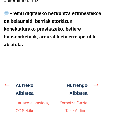
aukerak indartuz.
Eremu digitaleko hezkuntza ezinbestekoa
da belaunaldi berriak etorkizun
konektaturako prestatzeko, betiere
hausnarketatik, arduratik eta errespetutik
abiatuta.
Aurreko
Hurrengo
Albistea
Albistea
Lauaxeta Ikastola,
Zornotza Gazte
ODSekiko
Take Action: