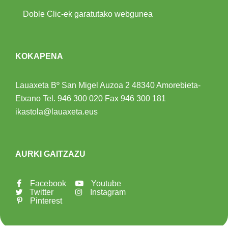
Doble Clic-ek garatutako webgunea
KOKAPENA
Lauaxeta Bº San Migel Auzoa 2
48340 Amorebieta-
Etxano
Tel.
946 300 020
Fax 946 300 181
ikastola@lauaxeta.eus
AURKI GAITZAZU
Facebook
Youtube
Twitter
Instagram
Pinterest