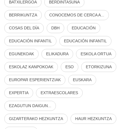
BATXILERGOA
BERDINTASUNA
BERRIKUNTZA
CONOCEMOS DE CERCA A...
COSAS DEL DÍA
DBH
EDUCACIÓN
EDUCACIÓN INFANTIL
EDUCACIÓN INFANTIL
EGUNEKOAK
ELIKADURA
ESKOLA ORTUA
ESKOLAZ KANPOKOAK
ESO
ETORKIZUNA
EUROPAR ESPERIENTZIAK
EUSKARA
EXPERTIA
EXTRAESCOLARES
EZAGUTUN DAIGUN...
GIZARTERAKO HEZKUNTZA
HAUR HEZKUNTZA