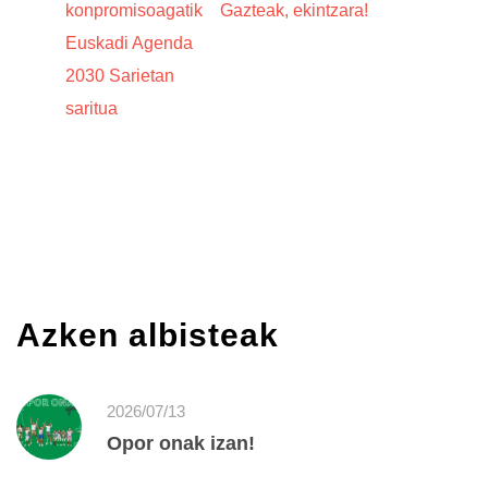
konpromisoagatik
Gazteak, ekintzara!
Euskadi Agenda
2030 Sarietan
saritua
Azken albisteak
2026/07/13
Opor onak izan!