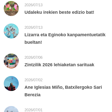
2026/07/13
Udaleku irekien beste edizio bat!
2026/07/13
Lizarra eta Eginoko kanpamentuetatik
bueltan!
2026/07/06
Zintzilik 2026 lehiaketan sarituak
2026/07/02
Ane Iglesias Miño, Batxilergoko Sari
Berezia
2026/07/01