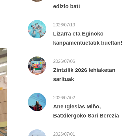
edizio bat!
2026/07/13
Lizarra eta Eginoko
kanpamentuetatik bueltan!
2026/07/06
Zintzilik 2026 lehiaketan
sarituak
2026/07/02
Ane Iglesias Miño,
Batxilergoko Sari Berezia
2026/07/01