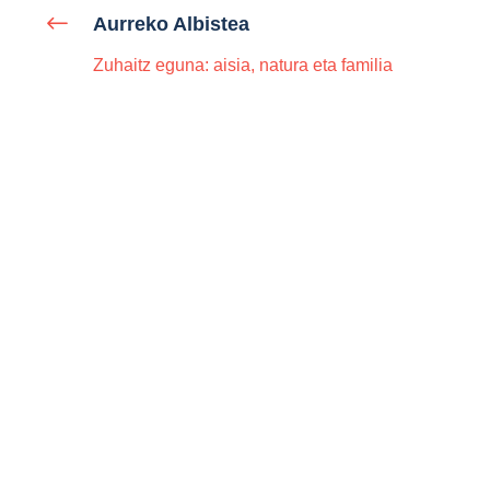
Aurreko Albistea
Zuhaitz eguna: aisia, natura eta familia