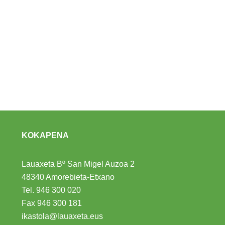
KOKAPENA
Lauaxeta Bº San Migel Auzoa 2
48340 Amorebieta-Etxano
Tel.
946 300 020
Fax 946 300 181
ikastola@lauaxeta.eus