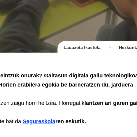
Lauaxeta Ikastola
>
Hezkuntz
zeintzuk onurak? Gaitasun digitala gailu teknologiko
.Horien erabilera egokia be barneratzen du, jarduera
zen zaigu horri heltzea. Horregatik
lantzen ari garen ga
e bat da,
Segureskola
ren eskutik.