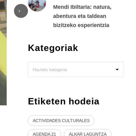
Mendi Ibiltaria: natura,
abentura eta taldean
bizitzeko esperientzia
Kategoriak
Etiketen hodeia
ACTIVIDADES CULTURALES
AGENDA 21
ALKAR LAGUNTZA