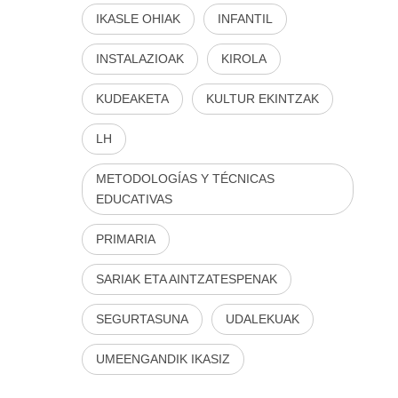
IKASLE OHIAK
INFANTIL
INSTALAZIOAK
KIROLA
KUDEAKETA
KULTUR EKINTZAK
LH
METODOLOGÍAS Y TÉCNICAS
EDUCATIVAS
PRIMARIA
SARIAK ETA AINTZATESPENAK
SEGURTASUNA
UDALEKUAK
UMEENGANDIK IKASIZ