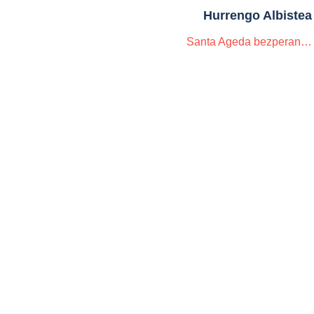
Hurrengo Albistea
Santa Ageda bezperan…