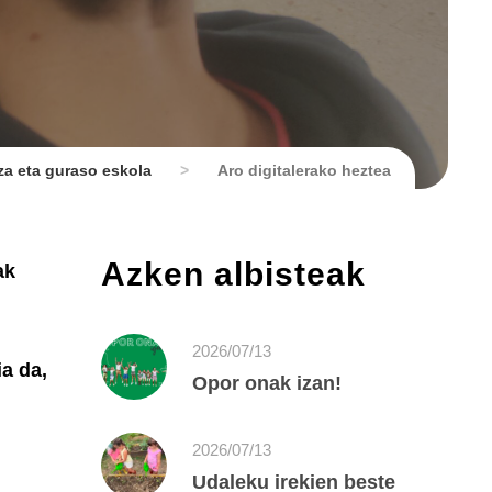
a eta guraso eskola
>
Aro digitalerako heztea
Azken albisteak
ak
2026/07/13
ia da,
Opor onak izan!
2026/07/13
Udaleku irekien beste