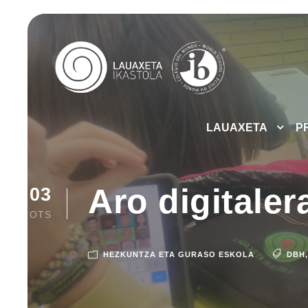
LAUAXETA
P
Aro digitaler
03
OTS
HEZKUNTZA ETA GURASO ESKOLA
DBH
,