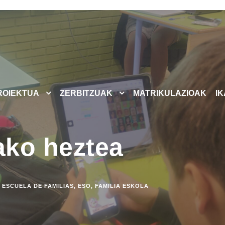
ROIEKTUA
ZERBITZUAK
MATRIKULAZIOAK
I
ako heztea
ESCUELA DE FAMILIAS
,
ESO
,
FAMILIA ESKOLA