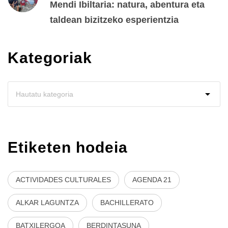
Mendi Ibiltaria: natura, abentura eta
taldean bizitzeko esperientzia
Kategoriak
Etiketen hodeia
ACTIVIDADES CULTURALES
AGENDA 21
ALKAR LAGUNTZA
BACHILLERATO
BATXILERGOA
BERDINTASUNA