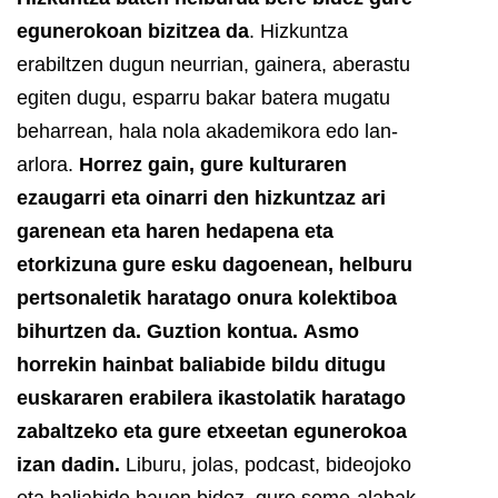
egunerokoan bizitzea da
. Hizkuntza
erabiltzen dugun neurrian, gainera, aberastu
egiten dugu, esparru bakar batera mugatu
beharrean, hala nola akademikora edo lan-
arlora.
Horrez gain, gure kulturaren
ezaugarri eta oinarri den hizkuntzaz ari
garenean eta haren hedapena eta
etorkizuna gure esku dagoenean, helburu
pertsonaletik haratago onura kolektiboa
bihurtzen da. Guztion kontua.
Asmo
horrekin hainbat baliabide bildu ditugu
euskararen erabilera ikastolatik haratago
zabaltzeko eta gure etxeetan egunerokoa
izan dadin.
Liburu, jolas, podcast, bideojoko
eta baliabide hauen bidez, gure seme-alabak