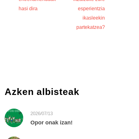
hasi dira
esperientzia
ikasleekin
partekatzea?
Azken albisteak
2026/07/13
Opor onak izan!