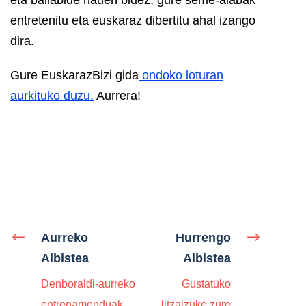
entretenitu eta euskaraz dibertitu ahal izango
dira.
Gure EuskarazBizi gida
ondoko loturan
aurkituko duzu.
Aurrera!
Aurreko
Hurrengo
Albistea
Albistea
Denboraldi-aurreko
Gustatuko
entrenamenduak
litzaizuke zure