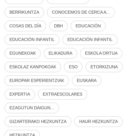
BERRIKUNTZA
CONOCEMOS DE CERCA A...
COSAS DEL DÍA
DBH
EDUCACIÓN
EDUCACIÓN INFANTIL
EDUCACIÓN INFANTIL
EGUNEKOAK
ELIKADURA
ESKOLA ORTUA
ESKOLAZ KANPOKOAK
ESO
ETORKIZUNA
EUROPAR ESPERIENTZIAK
EUSKARA
EXPERTIA
EXTRAESCOLARES
EZAGUTUN DAIGUN...
GIZARTERAKO HEZKUNTZA
HAUR HEZKUNTZA
HEZKUNTZA