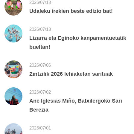
2026/07/13
Udaleku irekien beste edizio bat!
2026/07/13
Lizarra eta Eginoko kanpamentuetatik
bueltan!
2026/07/06
Zintzilik 2026 lehiaketan sarituak
2026/07/02
Ane Iglesias Miño, Batxilergoko Sari
Berezia
2026/07/01