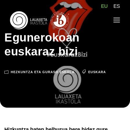
EU
ES
Egunerokoan
euskaraz bizi
HEZKUNTZA ETA GURASO ESKOLA
EUSKARA
Hizkuntza baten helburua bere bidez gure