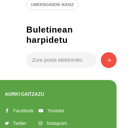
UMEENGANDIK IKASIZ
Buletinean
harpidetu
AURKI GAITZAZU
Facebook
Youtube
Twitter
Instagram