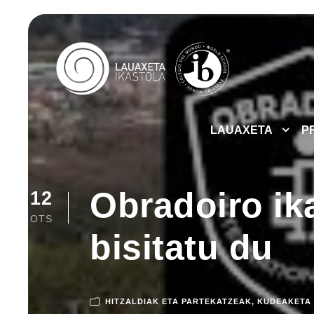
LAUAXETA
P
Obradoiro ik
12
OTS
bisitatu du
HITZALDIAK ETA PARTEKATZEAK
,
KUDEAKETA