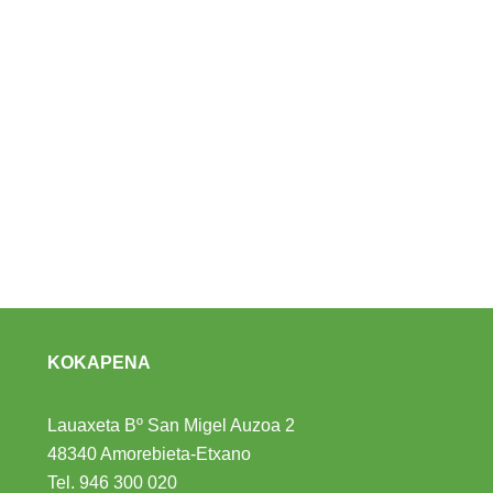
KOKAPENA
Lauaxeta Bº San Migel Auzoa 2
48340 Amorebieta-Etxano
Tel.
946 300 020