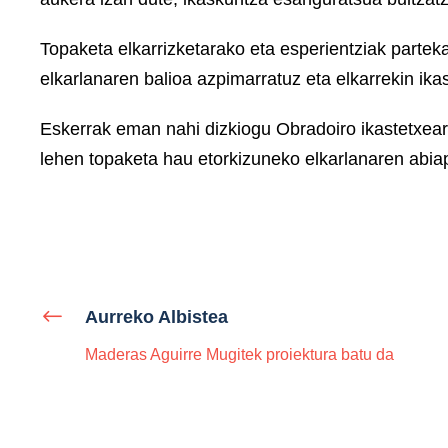
Topaketa elkarrizketarako eta esperientziak parte
elkarlanaren balioa azpimarratuz eta elkarrekin ika
Eskerrak eman nahi dizkiogu Obradoiro ikastetxeari 
lehen topaketa hau etorkizuneko elkarlanaren abia
Aurreko Albistea
Maderas Aguirre Mugitek proiektura batu da