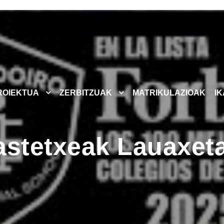
ROIEKTUA
ZERBITZUAK
MATRIKULAZIOAK
I
astetxeak Lauaxeta