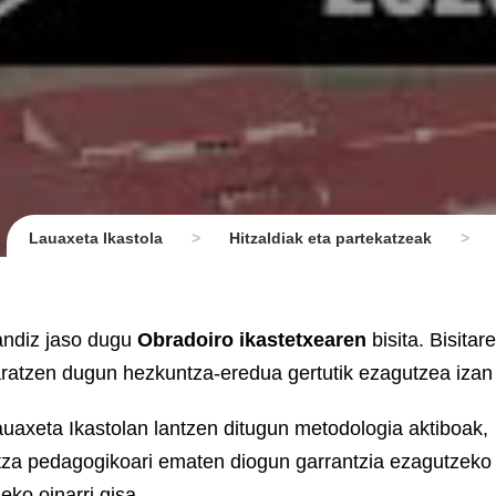
Lauaxeta Ikastola
>
Hitzaldiak eta partekatzeak
>
andiz jaso dugu
Obradoiro ikastetxearen
bisita. Bisitar
aratzen dugun hezkuntza-eredua gertutik ezagutzea izan
auaxeta Ikastolan lantzen ditugun metodologia aktiboak,
untza pedagogikoari ematen diogun garrantzia ezagutzeko
ko oinarri gisa.