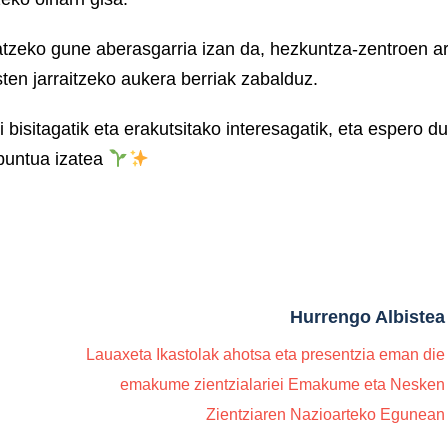
katzeko gune aberasgarria izan da, hezkuntza-zentroen a
sten jarraitzeko aukera berriak zabalduz.
bisitagatik eta erakutsitako interesagatik, eta espero d
puntua izatea
Hurrengo Albistea
Lauaxeta Ikastolak ahotsa eta presentzia eman die
emakume zientzialariei Emakume eta Nesken
Zientziaren Nazioarteko Egunean