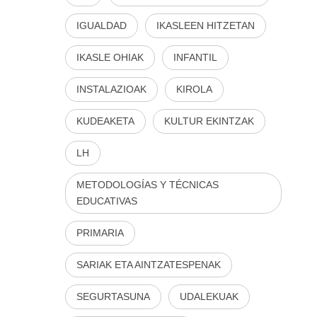
IGUALDAD
IKASLEEN HITZETAN
IKASLE OHIAK
INFANTIL
INSTALAZIOAK
KIROLA
KUDEAKETA
KULTUR EKINTZAK
LH
METODOLOGÍAS Y TÉCNICAS
EDUCATIVAS
PRIMARIA
SARIAK ETA AINTZATESPENAK
SEGURTASUNA
UDALEKUAK