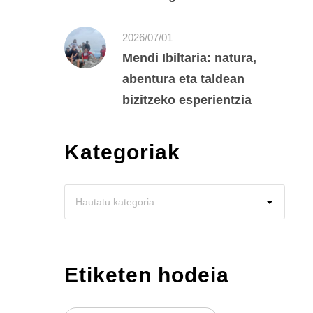
2026/07/01
Mendi Ibiltaria: natura,
abentura eta taldean
bizitzeko esperientzia
Kategoriak
Etiketen hodeia