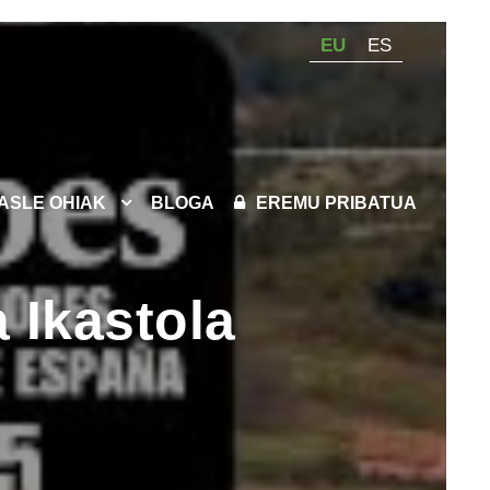
EU
ES
KASLE OHIAK
BLOGA
EREMU PRIBATUA
 Ikastola