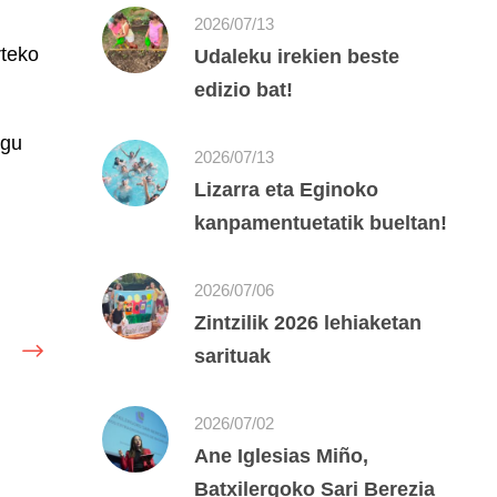
2026/07/13
rteko
Udaleku irekien beste
edizio bat!
ugu
2026/07/13
Lizarra eta Eginoko
kanpamentuetatik bueltan!
2026/07/06
Zintzilik 2026 lehiaketan
sarituak
2026/07/02
Ane Iglesias Miño,
Batxilergoko Sari Berezia