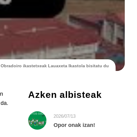
Obradoiro ikastetxeak Lauaxeta Ikastola bisitatu du
Azken albisteak
en
 da.
2026/07/13
Opor onak izan!