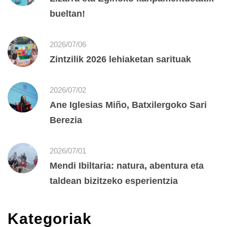
bueltan!
2026/07/06
Zintzilik 2026 lehiaketan sarituak
2026/07/02
Ane Iglesias Miño, Batxilergoko Sari
Berezia
2026/07/01
Mendi Ibiltaria: natura, abentura eta
taldean bizitzeko esperientzia
Kategoriak