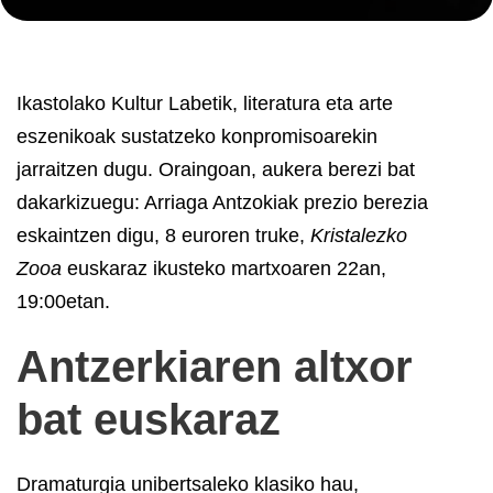
Ikastolako Kultur Labetik, literatura eta arte
eszenikoak sustatzeko konpromisoarekin
jarraitzen dugu. Oraingoan, aukera berezi bat
dakarkizuegu: Arriaga Antzokiak prezio berezia
eskaintzen digu, 8 euroren truke,
Kristalezko
Zooa
euskaraz ikusteko martxoaren 22an,
19:00etan.
Antzerkiaren altxor
bat euskaraz
Dramaturgia unibertsaleko klasiko hau,