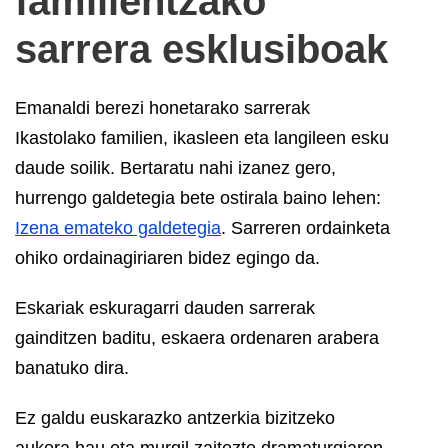
familientzako
sarrera esklusiboak
Emanaldi berezi honetarako sarrerak
Ikastolako familien, ikasleen eta langileen esku
daude soilik. Bertaratu nahi izanez gero,
hurrengo galdetegia bete ostirala baino lehen:
Izena emateko galdetegia
. Sarreren ordainketa
ohiko ordainagiriaren bidez egingo da.
Eskariak eskuragarri dauden sarrerak
gainditzen baditu, eskaera ordenaren arabera
banatuko dira.
Ez galdu euskarazko antzerkia bizitzeko
aukera hau eta murgil zaitezte dramaturgiaren