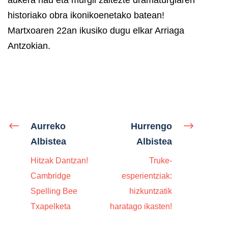
historiako obra ikonikoenetako batean!
Martxoaren 22an ikusiko dugu elkar Arriaga
Antzokian.
Aurreko
Hurrengo
Albistea
Albistea
Hitzak Dantzan!
Truke-
Cambridge
esperientziak:
Spelling Bee
hizkuntzatik
Txapelketa
haratago ikasten!