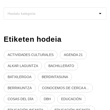
Etiketen hodeia
ACTIVIDADES CULTURALES
AGENDA 21
ALKAR LAGUNTZA
BACHILLERATO
BATXILERGOA
BERDINTASUNA
BERRIKUNTZA
CONOCEMOS DE CERCA A...
COSAS DEL DÍA
DBH
EDUCACIÓN
EDUCACIÓN INFANTIL
EDUCACIÓN INFANTIL