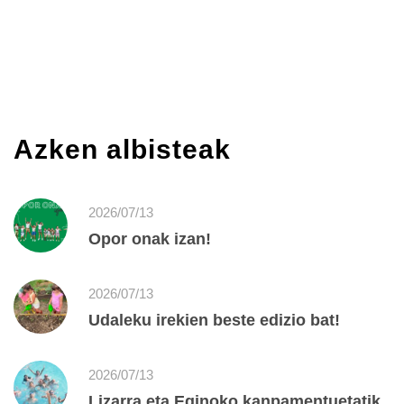
Azken albisteak
2026/07/13
Opor onak izan!
2026/07/13
Udaleku irekien beste edizio bat!
2026/07/13
Lizarra eta Eginoko kanpamentuetatik