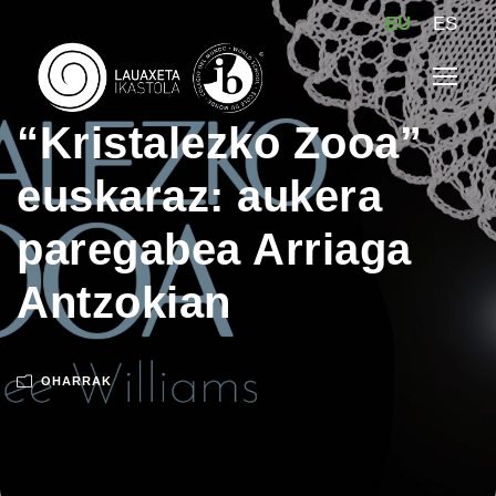
EU
ES
“Kristalezko Zooa”
euskaraz: aukera
paregabea Arriaga
Antzokian
OHARRAK