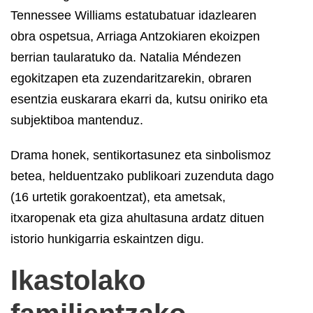
Tennessee Williams estatubatuar idazlearen
obra ospetsua, Arriaga Antzokiaren ekoizpen
berrian taularatuko da. Natalia Méndezen
egokitzapen eta zuzendaritzarekin, obraren
esentzia euskarara ekarri da, kutsu oniriko eta
subjektiboa mantenduz.
Drama honek, sentikortasunez eta sinbolismoz
betea, helduentzako publikoari zuzenduta dago
(16 urtetik gorakoentzat), eta ametsak,
itxaropenak eta giza ahultasuna ardatz dituen
istorio hunkigarria eskaintzen digu.
Ikastolako