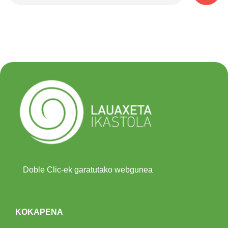
Doble Clic-ek garatutako webgunea
KOKAPENA