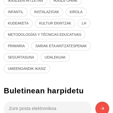
IKASLEEN HITZETAN
IKASLE OHIAK
INFANTIL
INSTALAZIOAK
KIROLA
KUDEAKETA
KULTUR EKINTZAK
LH
METODOLOGÍAS Y TÉCNICAS EDUCATIVAS
PRIMARIA
SARIAK ETA AINTZATESPENAK
SEGURTASUNA
UDALEKUAK
UMEENGANDIK IKASIZ
Buletinean harpidetu