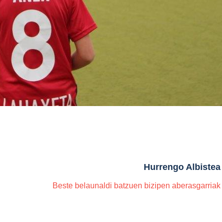
Hurrengo Albistea
Beste belaunaldi batzuen bizipen aberasgarriak