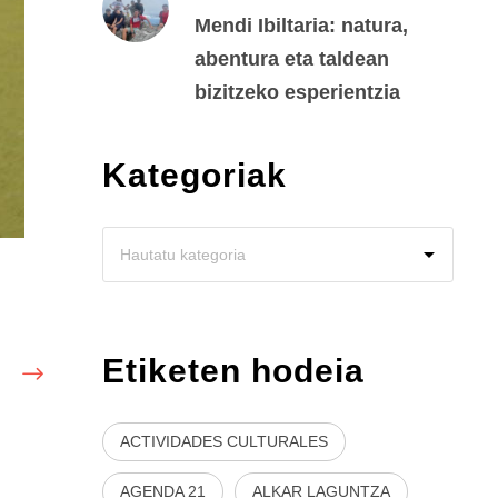
Mendi Ibiltaria: natura,
abentura eta taldean
bizitzeko esperientzia
Kategoriak
Etiketen hodeia
ACTIVIDADES CULTURALES
AGENDA 21
ALKAR LAGUNTZA