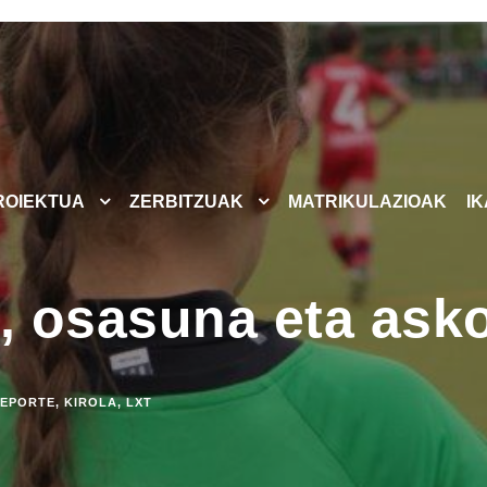
ROIEKTUA
ZERBITZUAK
MATRIKULAZIOAK
I
a, osasuna eta ask
EPORTE
,
KIROLA
,
LXT