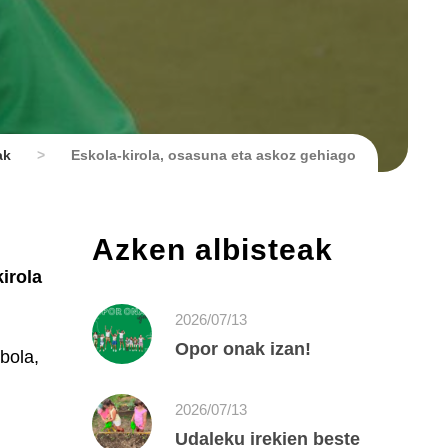
ak
>
Eskola-kirola, osasuna eta askoz gehiago
Azken albisteak
irola
2026/07/13
Opor onak izan!
tbola,
2026/07/13
Udaleku irekien beste