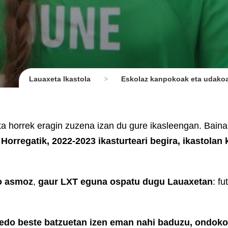
Lauaxeta Ikastola
>
Eskolaz kanpokoak eta udako
ta horrek eragin zuzena izan du gure ikasleengan. Baina
orregatik, 2022-2023 ikasturteari begira, ikastolan k
ko asmoz
,
gaur LXT eguna ospatu dugu Lauaxetan
: fu
edo beste batzuetan izen eman nahi baduzu, ondoko