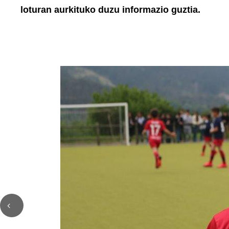
loturan aurkituko duzu informazio guztia.