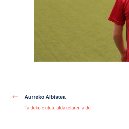
Aurreko Albistea
Taldeko ekitea, aldaketaren alde