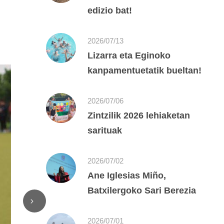
edizio bat!
2026/07/13
Lizarra eta Eginoko
kanpamentuetatik bueltan!
2026/07/06
Zintzilik 2026 lehiaketan
sarituak
2026/07/02
Ane Iglesias Miño,
Batxilergoko Sari Berezia
2026/07/01