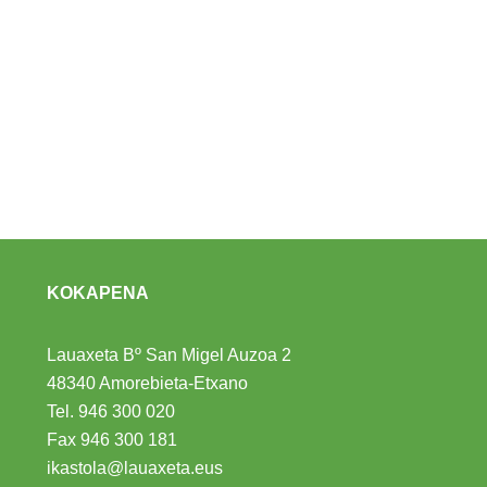
KOKAPENA
Lauaxeta Bº San Migel Auzoa 2
48340 Amorebieta-Etxano
Tel.
946 300 020
Fax 946 300 181
ikastola@lauaxeta.eus