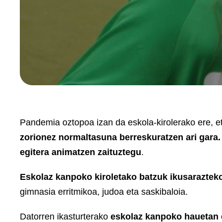
Pandemia oztopoa izan da eskola-kirolerako ere, e
zorionez normaltasuna berreskuratzen ari gara. H
egitera animatzen zaituztegu
.
Eskolaz kanpoko kiroletako batzuk ikusarazte
gimnasia erritmikoa, judoa eta saskibaloia.
Datorren ikasturterako
eskolaz kanpoko hauetan 