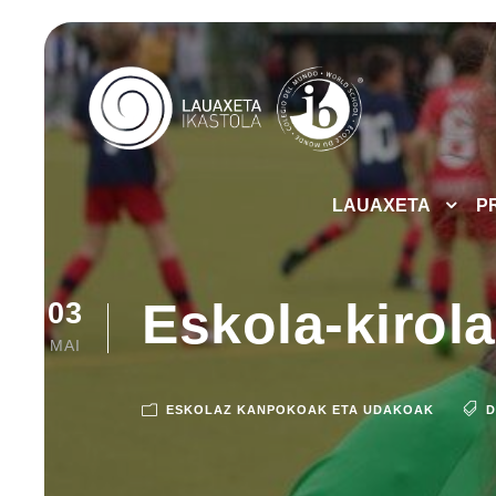
LAUAXETA
P
Eskola-kirol
03
MAI
ESKOLAZ KANPOKOAK ETA UDAKOAK
D