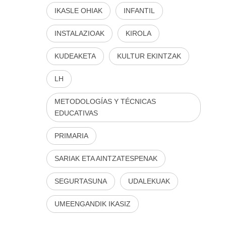
IKASLE OHIAK
INFANTIL
INSTALAZIOAK
KIROLA
KUDEAKETA
KULTUR EKINTZAK
LH
METODOLOGÍAS Y TÉCNICAS
EDUCATIVAS
PRIMARIA
SARIAK ETA AINTZATESPENAK
SEGURTASUNA
UDALEKUAK
UMEENGANDIK IKASIZ