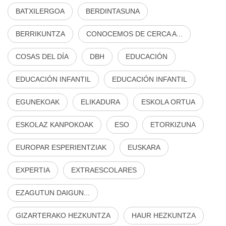
BATXILERGOA
BERDINTASUNA
BERRIKUNTZA
CONOCEMOS DE CERCA A...
COSAS DEL DÍA
DBH
EDUCACIÓN
EDUCACIÓN INFANTIL
EDUCACIÓN INFANTIL
EGUNEKOAK
ELIKADURA
ESKOLA ORTUA
ESKOLAZ KANPOKOAK
ESO
ETORKIZUNA
EUROPAR ESPERIENTZIAK
EUSKARA
EXPERTIA
EXTRAESCOLARES
EZAGUTUN DAIGUN...
GIZARTERAKO HEZKUNTZA
HAUR HEZKUNTZA