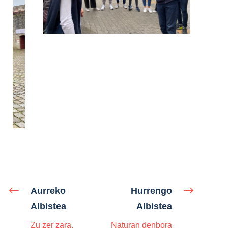
Aurreko
Hurrengo
Albistea
Albistea
Zu zer zara,
Naturan denbora