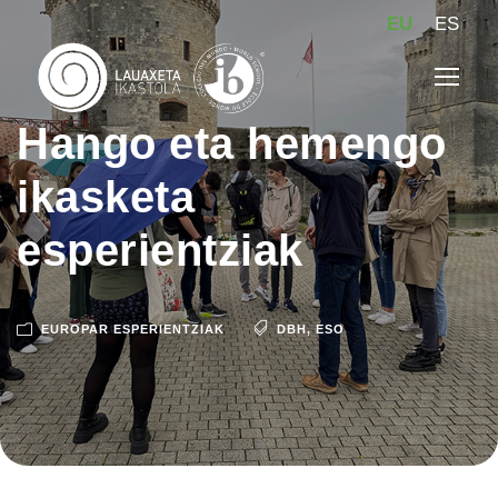
EU
ES
Hango eta hemengo
ikasketa
esperientziak
EUROPAR ESPERIENTZIAK
DBH
,
ESO