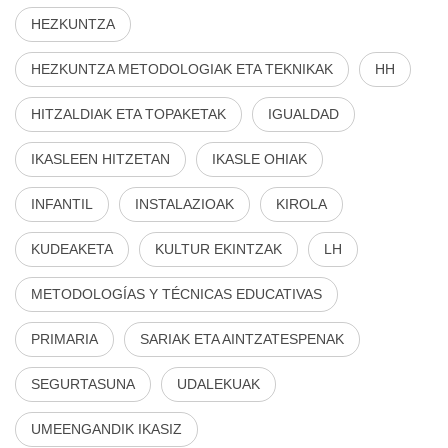
HEZKUNTZA
HEZKUNTZA METODOLOGIAK ETA TEKNIKAK
HH
HITZALDIAK ETA TOPAKETAK
IGUALDAD
IKASLEEN HITZETAN
IKASLE OHIAK
INFANTIL
INSTALAZIOAK
KIROLA
KUDEAKETA
KULTUR EKINTZAK
LH
METODOLOGÍAS Y TÉCNICAS EDUCATIVAS
PRIMARIA
SARIAK ETA AINTZATESPENAK
SEGURTASUNA
UDALEKUAK
UMEENGANDIK IKASIZ