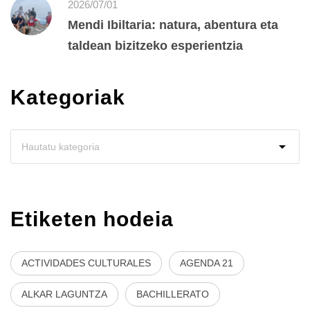
2026/07/01
Mendi Ibiltaria: natura, abentura eta
taldean bizitzeko esperientzia
Kategoriak
Etiketen hodeia
ACTIVIDADES CULTURALES
AGENDA 21
ALKAR LAGUNTZA
BACHILLERATO