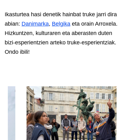
Ikasturtea hasi denetik hainbat truke jarri dira
abian:
Danimarka
,
Belgika
eta orain Arroxela.
Hizkuntzen, kulturaren eta aberasten duten
bizi-esperientzien arteko truke-esperientziak.
Ondo ibili!