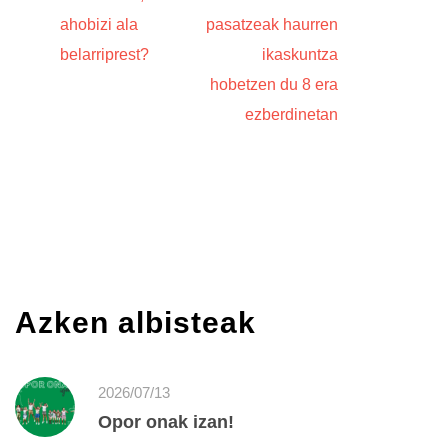
ahobizi ala
pasatzeak haurren
belarriprest?
ikaskuntza
hobetzen du 8 era
ezberdinetan
Azken albisteak
2026/07/13
Opor onak izan!