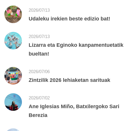
2026/07/13
Udaleku irekien beste edizio bat!
2026/07/13
Lizarra eta Eginoko kanpamentuetatik
bueltan!
2026/07/06
Zintzilik 2026 lehiaketan sarituak
2026/07/02
Ane Iglesias Miño, Batxilergoko Sari
Berezia