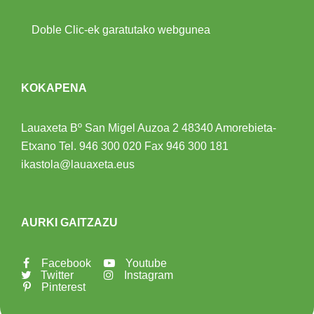
Doble Clic-ek garatutako webgunea
KOKAPENA
Lauaxeta Bº San Migel Auzoa 2
48340 Amorebieta-
Etxano
Tel.
946 300 020
Fax 946 300 181
ikastola@lauaxeta.eus
AURKI GAITZAZU
Facebook
Youtube
Twitter
Instagram
Pinterest