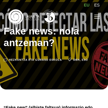
EU
ES
Fake news: nola
antzeman?
HEZKUNTZA ETA GURASO ESKOLA
DBH
,
ESO
“Fake new” (albiste faltsua) informazio edo