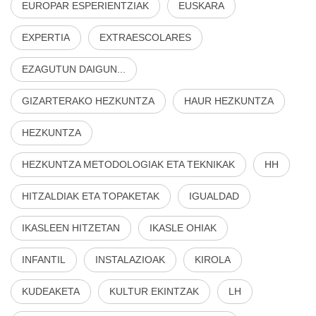
EUROPAR ESPERIENTZIAK
EUSKARA
EXPERTIA
EXTRAESCOLARES
EZAGUTUN DAIGUN...
GIZARTERAKO HEZKUNTZA
HAUR HEZKUNTZA
HEZKUNTZA
HEZKUNTZA METODOLOGIAK ETA TEKNIKAK
HH
HITZALDIAK ETA TOPAKETAK
IGUALDAD
IKASLEEN HITZETAN
IKASLE OHIAK
INFANTIL
INSTALAZIOAK
KIROLA
KUDEAKETA
KULTUR EKINTZAK
LH