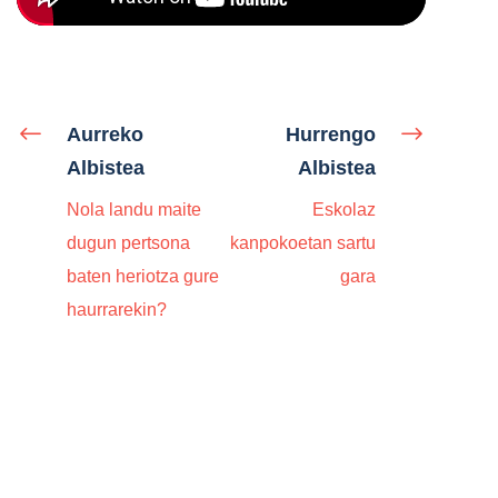
Aurreko
Hurrengo
Albistea
Albistea
Nola landu maite
Eskolaz
dugun pertsona
kanpokoetan sartu
baten heriotza gure
gara
haurrarekin?