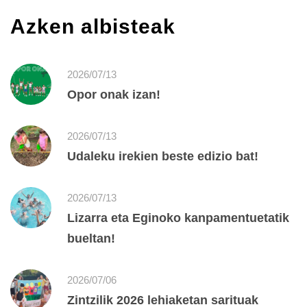
Azken albisteak
2026/07/13
Opor onak izan!
2026/07/13
Udaleku irekien beste edizio bat!
2026/07/13
Lizarra eta Eginoko kanpamentuetatik
bueltan!
2026/07/06
Zintzilik 2026 lehiaketan sarituak