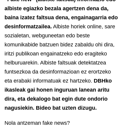
albiste egiazko bezala agertzen dena da,
baina izatez faltsua dena, engainagarria edo
desinformatzailea.
Albiste horiek online, sare
sozialetan, webguneetan edo beste
komunikabide batzuen bidez zabaldu ohi dira,
iritzi publikoan engainatzeko edo eragiteko
helburuarekin. Albiste faltsuak detektatzea
funtsezkoa da desinformazioan ez erortzeko
eta erabaki informatuak ez hartzeko.
DBHko
ikasleak gai honen inguruan lanean aritu
dira, eta dekalogo bat egin dute ondorio
nagusiekin. Bideo bat uzten dizugu.
Nola antzeman fake news?