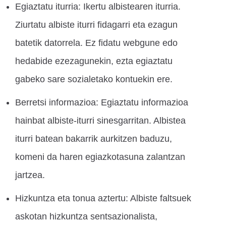
Egiaztatu iturria: Ikertu albistearen iturria.
Ziurtatu albiste iturri fidagarri eta ezagun
batetik datorrela. Ez fidatu webgune edo
hedabide ezezagunekin, ezta egiaztatu
gabeko sare sozialetako kontuekin ere.
Berretsi informazioa: Egiaztatu informazioa
hainbat albiste-iturri sinesgarritan. Albistea
iturri batean bakarrik aurkitzen baduzu,
komeni da haren egiazkotasuna zalantzan
jartzea.
Hizkuntza eta tonua aztertu: Albiste faltsuek
askotan hizkuntza sentsazionalista,