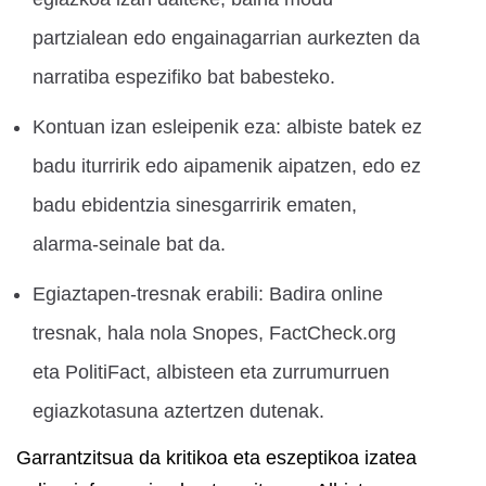
partzialean edo engainagarrian aurkezten da
narratiba espezifiko bat babesteko.
Kontuan izan esleipenik eza: albiste batek ez
badu iturririk edo aipamenik aipatzen, edo ez
badu ebidentzia sinesgarririk ematen,
alarma-seinale bat da.
Egiaztapen-tresnak erabili: Badira online
tresnak, hala nola Snopes, FactCheck.org
eta PolitiFact, albisteen eta zurrumurruen
egiazkotasuna aztertzen dutenak.
Garrantzitsua da kritikoa eta eszeptikoa izatea