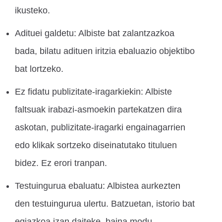
ikusteko.
Adituei galdetu: Albiste bat zalantzazkoa
bada, bilatu adituen iritzia ebaluazio objektibo
bat lortzeko.
Ez fidatu publizitate-iragarkiekin: Albiste
faltsuak irabazi-asmoekin partekatzen dira
askotan, publizitate-iragarki engainagarrien
edo klikak sortzeko diseinatutako tituluen
bidez. Ez erori tranpan.
Testuingurua ebaluatu: Albistea aurkezten
den testuingurua ulertu. Batzuetan, istorio bat
egiazkoa izan daiteke, baina modu