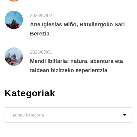
2026/07/02
Ane Iglesias Miño, Batxilergoko Sari
Berezia
2026/07/01
Mendi Ibiltaria: natura, abentura eta
taldean bizitzeko esperientzia
Kategoriak