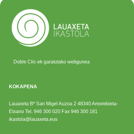
Doble Clic-ek garatutako webgunea
KOKAPENA
Lauaxeta Bº San Migel Auzoa 2
48340 Amorebieta-
Etxano
Tel.
946 300 020
Fax 946 300 181
ikastola@lauaxeta.eus