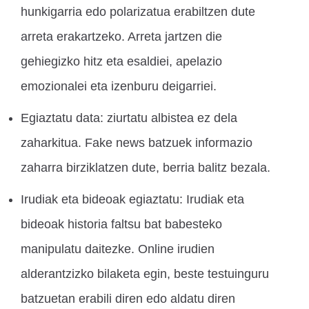
hunkigarria edo polarizatua erabiltzen dute
arreta erakartzeko. Arreta jartzen die
gehiegizko hitz eta esaldiei, apelazio
emozionalei eta izenburu deigarriei.
Egiaztatu data: ziurtatu albistea ez dela
zaharkitua. Fake news batzuek informazio
zaharra birziklatzen dute, berria balitz bezala.
Irudiak eta bideoak egiaztatu: Irudiak eta
bideoak historia faltsu bat babesteko
manipulatu daitezke. Online irudien
alderantzizko bilaketa egin, beste testuinguru
batzuetan erabili diren edo aldatu diren