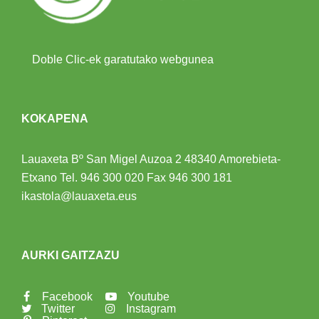
Doble Clic-ek garatutako webgunea
KOKAPENA
Lauaxeta Bº San Migel Auzoa 2
48340 Amorebieta-
Etxano
Tel.
946 300 020
Fax 946 300 181
ikastola@lauaxeta.eus
AURKI GAITZAZU
Facebook
Youtube
Twitter
Instagram