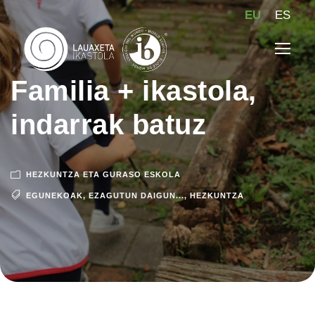
EU
ES
Familia + ikastola,
indarrak batuz
HEZKUNTZA ETA GURASO ESKOLA
EGUNEKOAK
,
EZAGUTUN DAIGUN...
,
HEZKUNTZA