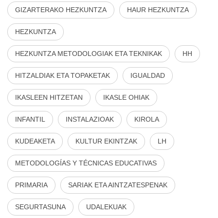
GIZARTERAKO HEZKUNTZA
HAUR HEZKUNTZA
HEZKUNTZA
HEZKUNTZA METODOLOGIAK ETA TEKNIKAK
HH
HITZALDIAK ETA TOPAKETAK
IGUALDAD
IKASLEEN HITZETAN
IKASLE OHIAK
INFANTIL
INSTALAZIOAK
KIROLA
KUDEAKETA
KULTUR EKINTZAK
LH
METODOLOGÍAS Y TÉCNICAS EDUCATIVAS
PRIMARIA
SARIAK ETA AINTZATESPENAK
SEGURTASUNA
UDALEKUAK