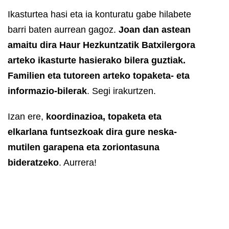
Ikasturtea hasi eta ia konturatu gabe hilabete
barri baten aurrean gagoz.
Joan dan astean
amaitu dira Haur Hezkuntzatik Batxilergora
arteko ikasturte hasierako bilera guztiak.
Familien eta tutoreen arteko topaketa- eta
informazio-bilerak
.
Segi irakurtzen.
Izan ere,
koordinazioa, topaketa eta
elkarlana funtsezkoak dira gure neska-
mutilen garapena eta zoriontasuna
bideratzeko
. Aurrera!