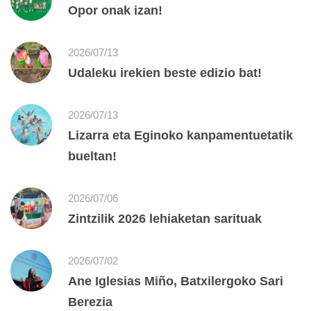
Opor onak izan!
2026/07/13
Udaleku irekien beste edizio bat!
2026/07/13
Lizarra eta Eginoko kanpamentuetatik
bueltan!
2026/07/06
Zintzilik 2026 lehiaketan sarituak
2026/07/02
Ane Iglesias Miño, Batxilergoko Sari
Berezia