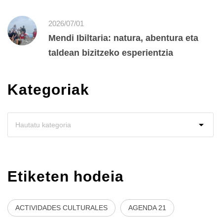
2026/07/01
Mendi Ibiltaria: natura, abentura eta
taldean bizitzeko esperientzia
Kategoriak
Etiketen hodeia
ACTIVIDADES CULTURALES
AGENDA 21