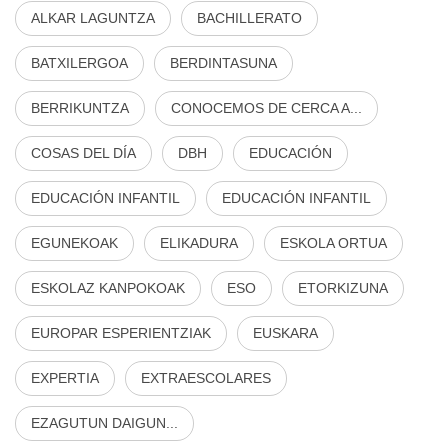
ALKAR LAGUNTZA
BACHILLERATO
BATXILERGOA
BERDINTASUNA
BERRIKUNTZA
CONOCEMOS DE CERCA A...
COSAS DEL DÍA
DBH
EDUCACIÓN
EDUCACIÓN INFANTIL
EDUCACIÓN INFANTIL
EGUNEKOAK
ELIKADURA
ESKOLA ORTUA
ESKOLAZ KANPOKOAK
ESO
ETORKIZUNA
EUROPAR ESPERIENTZIAK
EUSKARA
EXPERTIA
EXTRAESCOLARES
EZAGUTUN DAIGUN...