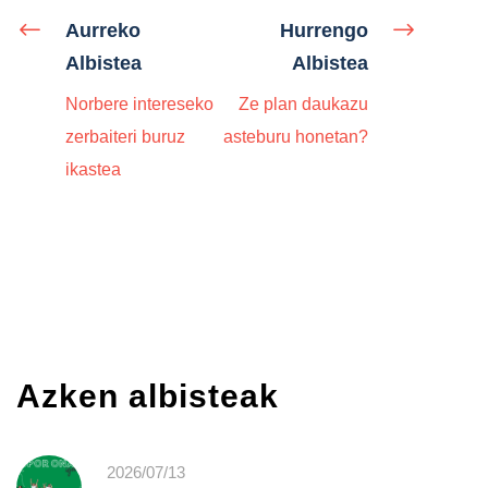
Aurreko
Hurrengo
Albistea
Albistea
Norbere intereseko
Ze plan daukazu
zerbaiteri buruz
asteburu honetan?
ikastea
Azken albisteak
2026/07/13