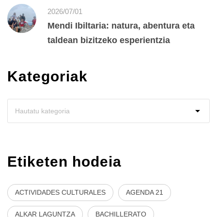
2026/07/01
Mendi Ibiltaria: natura, abentura eta
taldean bizitzeko esperientzia
Kategoriak
Etiketen hodeia
ACTIVIDADES CULTURALES
AGENDA 21
ALKAR LAGUNTZA
BACHILLERATO