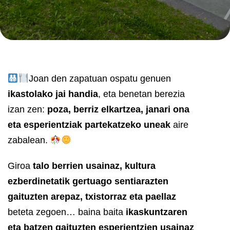
Joan den zapatuan ospatu genuen
ikastolako jai handia
, eta benetan berezia
izan zen:
poza, berriz elkartzea, janari ona
eta esperientziak partekatzeko uneak
aire
zabalean.
Giroa
talo berrien usainaz, kultura
ezberdinetatik gertuago sentiarazten
gaituzten arepaz, txistorraz eta paellaz
beteta zegoen… baina baita
ikaskuntzaren
eta batzen gaituzten esperientzien usainaz