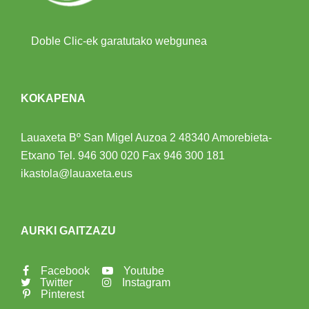
Doble Clic-ek garatutako webgunea
KOKAPENA
Lauaxeta Bº San Migel Auzoa 2
48340 Amorebieta-
Etxano
Tel.
946 300 020
Fax 946 300 181
ikastola@lauaxeta.eus
AURKI GAITZAZU
Facebook
Youtube
Twitter
Instagram
Pinterest