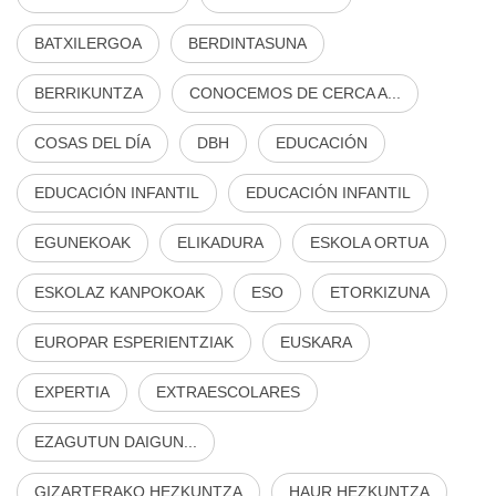
BATXILERGOA
BERDINTASUNA
BERRIKUNTZA
CONOCEMOS DE CERCA A...
COSAS DEL DÍA
DBH
EDUCACIÓN
EDUCACIÓN INFANTIL
EDUCACIÓN INFANTIL
EGUNEKOAK
ELIKADURA
ESKOLA ORTUA
ESKOLAZ KANPOKOAK
ESO
ETORKIZUNA
EUROPAR ESPERIENTZIAK
EUSKARA
EXPERTIA
EXTRAESCOLARES
EZAGUTUN DAIGUN...
GIZARTERAKO HEZKUNTZA
HAUR HEZKUNTZA