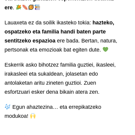
ere
.
Lauaxeta ez da soilik ikasteko tokia:
hazteko,
ospatzeko eta familia handi baten parte
sentitzeko espazioa
ere bada. Bertan, natura,
pertsonak eta emozioak bat egiten dute.
Eskerrik asko bihotzez familia guztiei, ikasleei,
irakasleei eta sukaldean, jolasetan edo
antolaketan aritu zineten guztioi. Zuen
esfortzuari esker dena bikain atera zen.
Egun ahaztezina… eta errepikatzeko
modukoa!