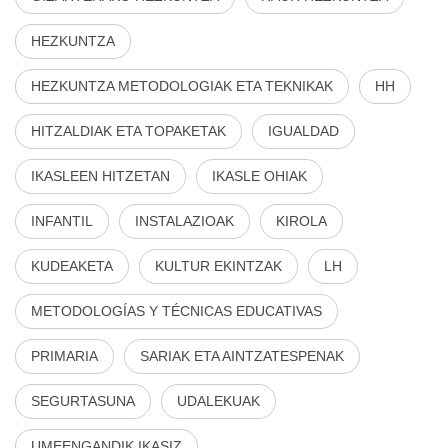
HEZKUNTZA
HEZKUNTZA METODOLOGIAK ETA TEKNIKAK
HH
HITZALDIAK ETA TOPAKETAK
IGUALDAD
IKASLEEN HITZETAN
IKASLE OHIAK
INFANTIL
INSTALAZIOAK
KIROLA
KUDEAKETA
KULTUR EKINTZAK
LH
METODOLOGÍAS Y TÉCNICAS EDUCATIVAS
PRIMARIA
SARIAK ETA AINTZATESPENAK
SEGURTASUNA
UDALEKUAK
UMEENGANDIK IKASIZ