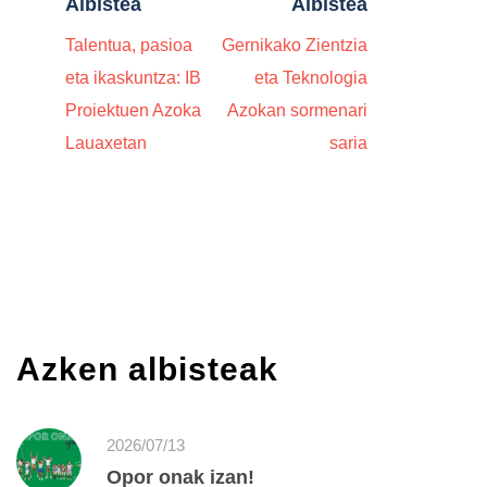
Albistea
Albistea
Talentua, pasioa
Gernikako Zientzia
eta ikaskuntza: IB
eta Teknologia
Proiektuen Azoka
Azokan sormenari
Lauaxetan
saria
Azken albisteak
2026/07/13
Opor onak izan!