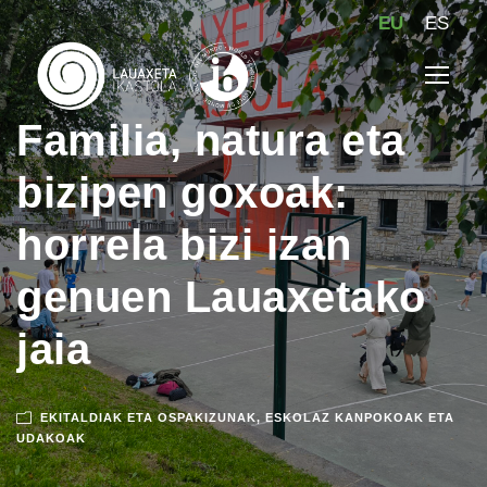
EU
ES
Familia, natura eta
bizipen goxoak:
horrela bizi izan
genuen Lauaxetako
jaia
EKITALDIAK ETA OSPAKIZUNAK
,
ESKOLAZ KANPOKOAK ETA
UDAKOAK