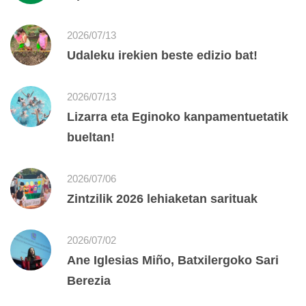
2026/07/13
Udaleku irekien beste edizio bat!
2026/07/13
Lizarra eta Eginoko kanpamentuetatik
bueltan!
2026/07/06
Zintzilik 2026 lehiaketan sarituak
2026/07/02
Ane Iglesias Miño, Batxilergoko Sari
Berezia