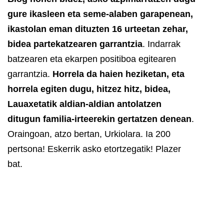
gure ikasleen eta seme-alaben garapenean,
ikastolan eman dituzten 16 urteetan zehar,
bidea partekatzearen garrantzia
. Indarrak
batzearen eta ekarpen positiboa egitearen
garrantzia.
Horrela da haien heziketan, eta
horrela egiten dugu, hitzez hitz, bidea,
Lauaxetatik aldian-aldian antolatzen
ditugun familia-irteerekin gertatzen denean
.
Oraingoan, atzo bertan, Urkiolara. Ia 200
pertsona!
Eskerrik asko etortzegatik! Plazer
bat.