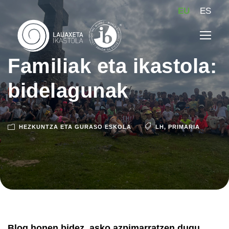
EU
ES
Familiak eta ikastola:
bidelagunak
HEZKUNTZA ETA GURASO ESKOLA
LH
,
PRIMARIA
Blog honen bidez, asko azpimarratzen dugu