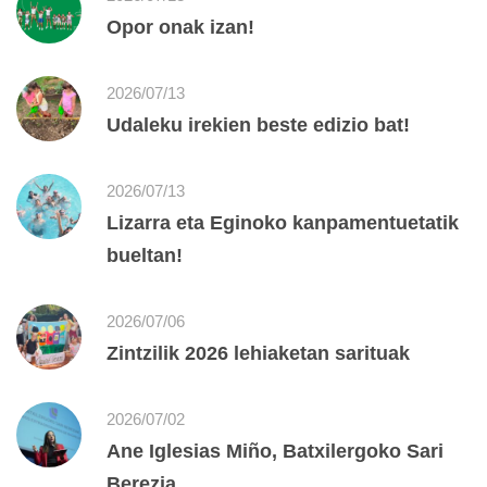
Opor onak izan!
2026/07/13
Udaleku irekien beste edizio bat!
2026/07/13
Lizarra eta Eginoko kanpamentuetatik
bueltan!
2026/07/06
Zintzilik 2026 lehiaketan sarituak
2026/07/02
Ane Iglesias Miño, Batxilergoko Sari
Berezia