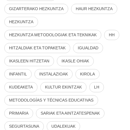
GIZARTERAKO HEZKUNTZA
HAUR HEZKUNTZA
HEZKUNTZA
HEZKUNTZA METODOLOGIAK ETA TEKNIKAK
HH
HITZALDIAK ETA TOPAKETAK
IGUALDAD
IKASLEEN HITZETAN
IKASLE OHIAK
INFANTIL
INSTALAZIOAK
KIROLA
KUDEAKETA
KULTUR EKINTZAK
LH
METODOLOGÍAS Y TÉCNICAS EDUCATIVAS
PRIMARIA
SARIAK ETA AINTZATESPENAK
SEGURTASUNA
UDALEKUAK