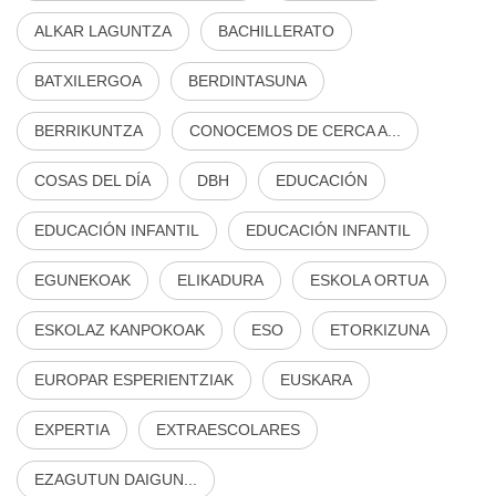
ALKAR LAGUNTZA
BACHILLERATO
BATXILERGOA
BERDINTASUNA
BERRIKUNTZA
CONOCEMOS DE CERCA A...
COSAS DEL DÍA
DBH
EDUCACIÓN
EDUCACIÓN INFANTIL
EDUCACIÓN INFANTIL
EGUNEKOAK
ELIKADURA
ESKOLA ORTUA
ESKOLAZ KANPOKOAK
ESO
ETORKIZUNA
EUROPAR ESPERIENTZIAK
EUSKARA
EXPERTIA
EXTRAESCOLARES
EZAGUTUN DAIGUN...