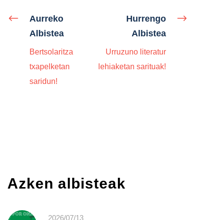
Aurreko
Hurrengo
Albistea
Albistea
Bertsolaritza
Urruzuno literatur
txapelketan
lehiaketan sarituak!
saridun!
Azken albisteak
2026/07/13