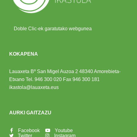
Doble Clic-ek garatutako webgunea
KOKAPENA
Lauaxeta Bº San Migel Auzoa 2
48340 Amorebieta-
Etxano
Tel.
946 300 020
Fax 946 300 181
ikastola@lauaxeta.eus
AURKI GAITZAZU
Facebook
Youtube
Twitter
Instagram