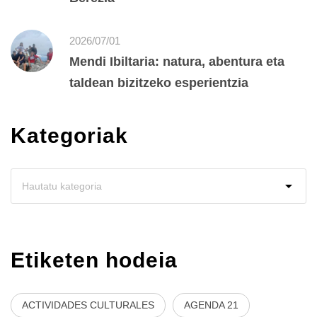
2026/07/01
Mendi Ibiltaria: natura, abentura eta
taldean bizitzeko esperientzia
Kategoriak
Etiketen hodeia
ACTIVIDADES CULTURALES
AGENDA 21