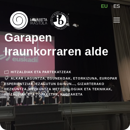
EU
ES
Garapen
Iraunkorraren alde
HITZALDIAK ETA PARTEKATZEAK
ALKAR LAGUNTZA
,
EGUNEKOAK
,
ETORKIZUNA
,
EUROPAR
ESPERIENTZIAK
,
EZAGUTUN DAIGUN...
,
GIZARTERAKO
HEZKUNTZA
,
HEZKUNTZA METODOLOGIAK ETA TEKNIKAK
,
HITZALDIAK ETA TOPAKETAK
,
KUDEAKETA