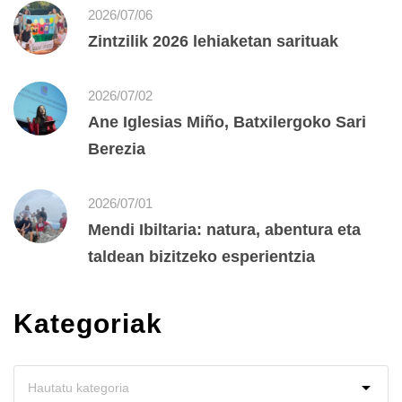
2026/07/06
Zintzilik 2026 lehiaketan sarituak
2026/07/02
Ane Iglesias Miño, Batxilergoko Sari
Berezia
2026/07/01
Mendi Ibiltaria: natura, abentura eta
taldean bizitzeko esperientzia
Kategoriak