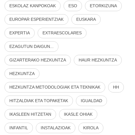
ESKOLAZ KANPOKOAK
ESO
ETORKIZUNA
EUROPAR ESPERIENTZIAK
EUSKARA
EXPERTIA
EXTRAESCOLARES
EZAGUTUN DAIGUN...
GIZARTERAKO HEZKUNTZA
HAUR HEZKUNTZA
HEZKUNTZA
HEZKUNTZA METODOLOGIAK ETA TEKNIKAK
HH
HITZALDIAK ETA TOPAKETAK
IGUALDAD
IKASLEEN HITZETAN
IKASLE OHIAK
INFANTIL
INSTALAZIOAK
KIROLA