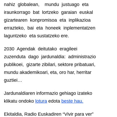
nahiz globalean, mundu justuago eta
iraunkorrago bat lortzeko garaian euskal
gizartearen konpromisoa eta inplikazioa
errazteko, bai eta honeek inplementatzen
laguntzeko eta sustatzeko ere.
2030 Agendak deitutako eragileei
zuzenduta dago jardunaldia: administrazio
publikoei, gizarte zibilari, sektore pribatuari,
mundu akademikoari, eta, oro har, herritar
guztiei…
Jardunaldiaren informazio gehiago izateko
klikatu ondoko
lotura
edota
beste hau.
Ekitaldia, Radio Euskadiren “Vivir para ver”