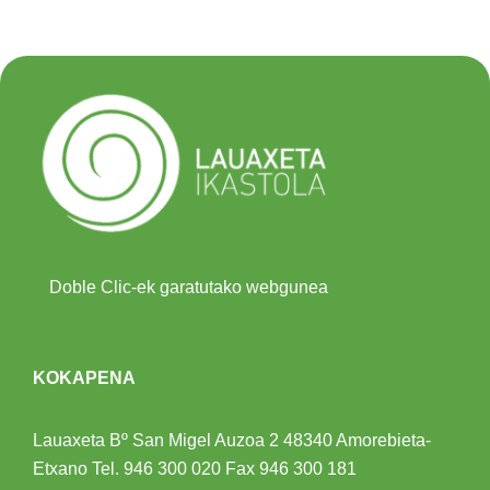
Doble Clic-ek garatutako webgunea
KOKAPENA
Lauaxeta Bº San Migel Auzoa 2
48340 Amorebieta-
Etxano
Tel.
946 300 020
Fax 946 300 181