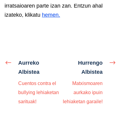
irratsaioaren parte izan zan. Entzun ahal
izateko, klikatu
hemen.
Aurreko
Hurrengo
Albistea
Albistea
Cuentos contra el
Matxismoaren
bullying lehiaketan
aurkako ipuin
sarituak!
lehiaketan garaile!