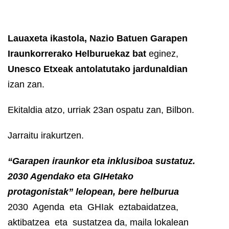
Lauaxeta ikastola, Nazio Batuen Garapen
Iraunkorrerako Helburuekaz bat
eginez,
Unesco Etxeak antolatutako jardunaldian
izan zan.
Ekitaldia atzo, urriak 23an ospatu zan, Bilbon.
Jarraitu irakurtzen.
“Garapen iraunkor eta inklusiboa sustatuz.
2030 Agendako eta GIHetako
protagonistak” lelopean, bere helburua
2030 Agenda eta GHIak eztabaidatzea,
aktibatzea eta sustatzea da, maila lokalean