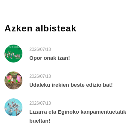
Azken albisteak
2026/07/13
Opor onak izan!
2026/07/13
Udaleku irekien beste edizio bat!
2026/07/13
Lizarra eta Eginoko kanpamentuetatik
bueltan!