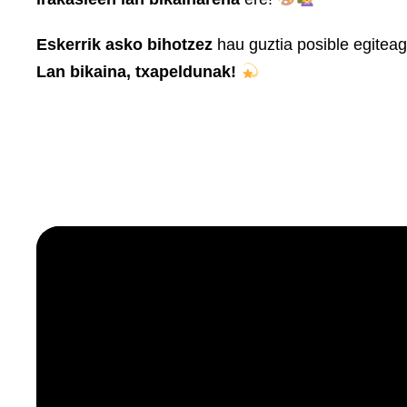
Eskerrik asko bihotzez
hau guztia posible egiteag
Lan bikaina, txapeldunak!