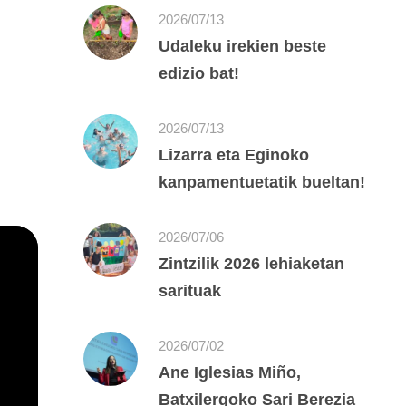
2026/07/13
Udaleku irekien beste
edizio bat!
2026/07/13
Lizarra eta Eginoko
kanpamentuetatik bueltan!
2026/07/06
Zintzilik 2026 lehiaketan
sarituak
2026/07/02
Ane Iglesias Miño,
Batxilergoko Sari Berezia