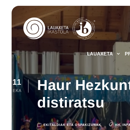
LAUAXETA
P
Haur Hezkunt
11
EKA
distiratsu
EKITALDIAK ETA OSPAKIZUNAK
HH
,
INF