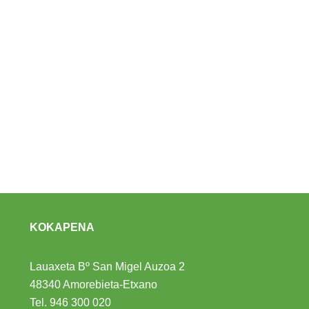
KOKAPENA
Lauaxeta Bº San Migel Auzoa 2
48340 Amorebieta-Etxano
Tel.
946 300 020