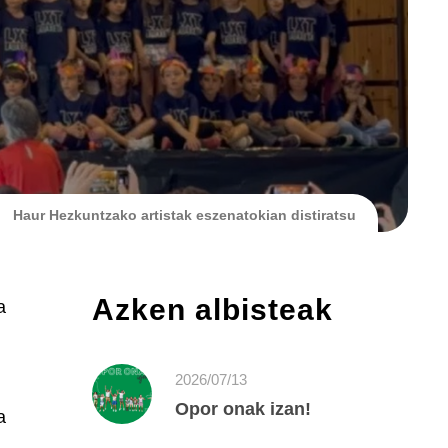
Haur Hezkuntzako artistak eszenatokian distiratsu
Azken albisteak
a
2026/07/13
Opor onak izan!
a