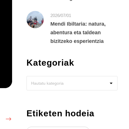
2026/07/01
Mendi Ibiltaria: natura,
abentura eta taldean
bizitzeko esperientzia
Kategoriak
Etiketen hodeia