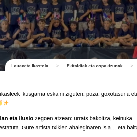
Lauaxeta Ikastola
>
Ekitaldiak eta ospakizunak
>
ikasleek ikusgarria eskaini ziguten: poza, goxotasuna et
lan eta ilusio
zegoen atzean: urrats bakoitza, keinuka
tatuta. Gure artista txikien ahaleginaren isla… eta bait