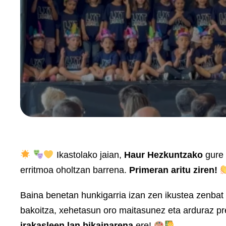
Ikastolako jaian,
Haur Hezkuntzako
gure 
erritmoa oholtzan barrena.
Primeran aritu ziren!
Baina benetan hunkigarria izan zen ikustea zenbat
bakoitza, xehetasun oro maitasunez eta arduraz pres
irakasleen lan bikainarena
ere!