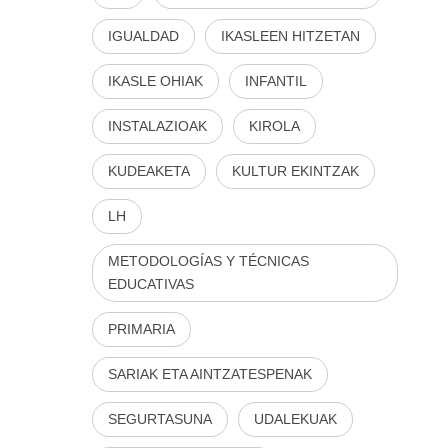
IGUALDAD
IKASLEEN HITZETAN
IKASLE OHIAK
INFANTIL
INSTALAZIOAK
KIROLA
KUDEAKETA
KULTUR EKINTZAK
LH
METODOLOGÍAS Y TÉCNICAS
EDUCATIVAS
PRIMARIA
SARIAK ETA AINTZATESPENAK
SEGURTASUNA
UDALEKUAK