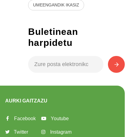
UMEENGANDIK IKASIZ
Buletinean
harpidetu
AURKI GAITZAZU
Facebook
Youtube
Twitter
Instagram