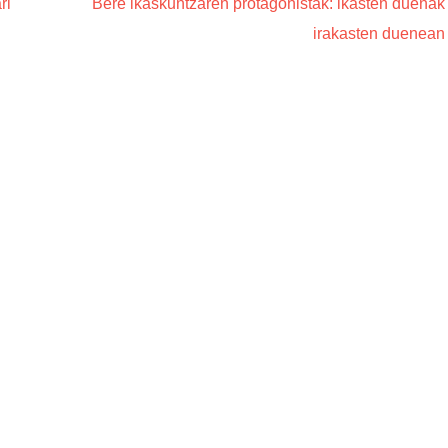
ri
Bere ikaskuntzaren protagonistak: ikasten duenak
irakasten duenean