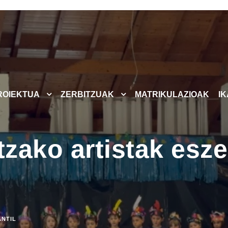
ROIEKTUA
ZERBITZUAK
MATRIKULAZIOAK
I
zako artistak esz
ANTIL