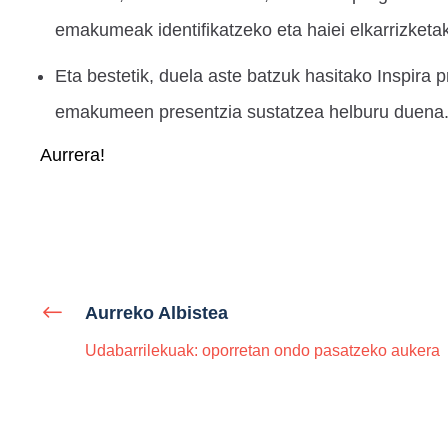
emakumeak identifikatzeko eta haiei elkarrizketak
Eta bestetik, duela aste batzuk hasitako Inspira 
emakumeen presentzia sustatzea helburu duena
Aurrera!
Aurreko Albistea
Udabarrilekuak: oporretan ondo pasatzeko aukera