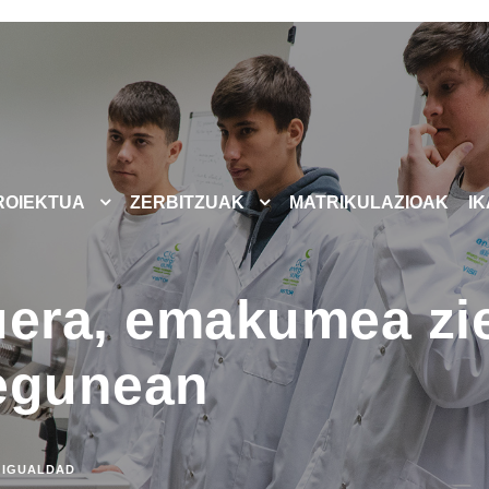
ROIEKTUA
ZERBITZUAK
MATRIKULAZIOAK
I
uera, emakumea zie
 egunean
IGUALDAD