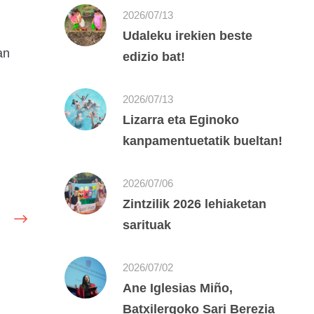
2026/07/13
Udaleku irekien beste
an
edizio bat!
2026/07/13
Lizarra eta Eginoko
kanpamentuetatik bueltan!
2026/07/06
Zintzilik 2026 lehiaketan
sarituak
2026/07/02
Ane Iglesias Miño,
Batxilergoko Sari Berezia