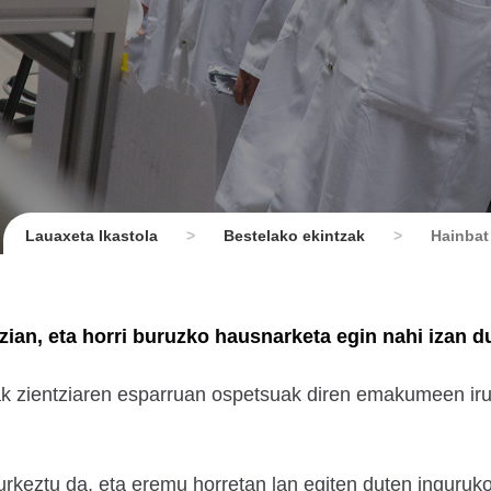
Lauaxeta Ikastola
>
Bestelako ekintzak
>
Hainbat
ian, eta horri buruzko hausnarketa egin nahi izan d
tak zientziaren esparruan ospetsuak diren emakumeen ir
rkeztu da, eta eremu horretan lan egiten duten inguruk