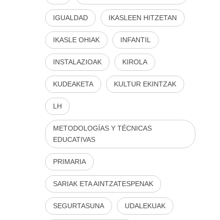
IGUALDAD
IKASLEEN HITZETAN
IKASLE OHIAK
INFANTIL
INSTALAZIOAK
KIROLA
KUDEAKETA
KULTUR EKINTZAK
LH
METODOLOGÍAS Y TÉCNICAS
EDUCATIVAS
PRIMARIA
SARIAK ETA AINTZATESPENAK
SEGURTASUNA
UDALEKUAK