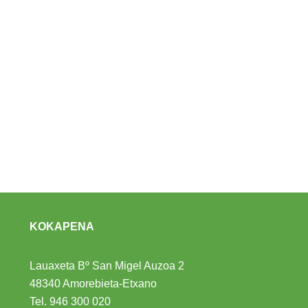
KOKAPENA
Lauaxeta Bº San Migel Auzoa 2
48340 Amorebieta-Etxano
Tel.
946 300 020