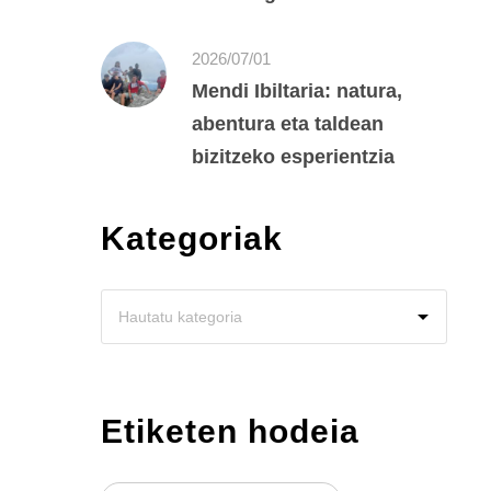
2026/07/01
Mendi Ibiltaria: natura,
abentura eta taldean
bizitzeko esperientzia
Kategoriak
Etiketen hodeia