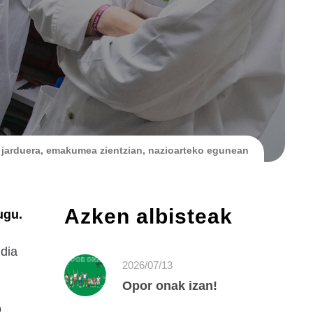
 jarduera, emakumea zientzian, nazioarteko egunean
Azken albisteak
ugu.
udia
2026/07/13
Opor onak izan!
o