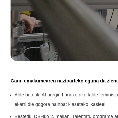
Gaur, emakumearen nazioarteko eguna da zientz
Alde batetik, Aharegin Lauaxetako talde feminis
ekarri die gogora hainbat klasetako ikasleei.
Bestetik, DBHko 2. mailan, Talentatu programa au