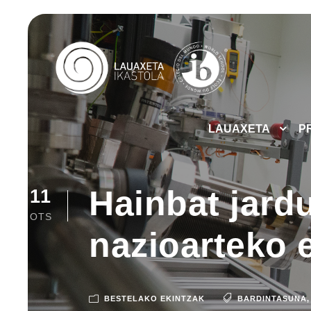
LAUAXETA
P
Hainbat jard
11
OTS
nazioarteko
BESTELAKO EKINTZAK
BARDINTASUNA
,