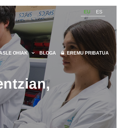
EU
ES
KASLE OHIAK
BLOGA
EREMU PRIBATUA
ntzian,