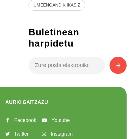
UMEENGANDIK IKASIZ
Buletinean
harpidetu
AURKI GAITZAZU
Facebook
Youtube
Twitter
Instagram