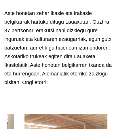
Aste honetan zehar ikasle eta irakasle
belgikarrak hartuko ditugu Lauaxetan. Guztira
37 pertsonari erakutsi nahi dizkiegu gure
inguruak eta kulturaren ezaugarriak, egun gutxi
batzuetan, aurretik gu haienean izan ondoren.
Askotariko trukeak egiten dira Lauaxeta
Ikastolatik. Aste honetan belgikarren txanda da
eta hurrengoan, Alemaniatik etorriko zaizkigu
bisitan. Ongi etorri!