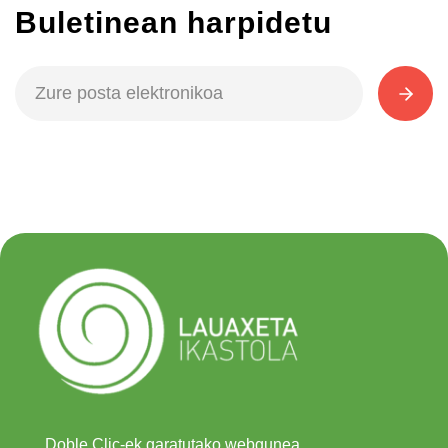
Buletinean harpidetu
Doble Clic-ek garatutako webgunea