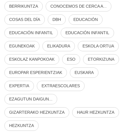
BERRIKUNTZA
CONOCEMOS DE CERCA A...
COSAS DEL DÍA
DBH
EDUCACIÓN
EDUCACIÓN INFANTIL
EDUCACIÓN INFANTIL
EGUNEKOAK
ELIKADURA
ESKOLA ORTUA
ESKOLAZ KANPOKOAK
ESO
ETORKIZUNA
EUROPAR ESPERIENTZIAK
EUSKARA
EXPERTIA
EXTRAESCOLARES
EZAGUTUN DAIGUN...
GIZARTERAKO HEZKUNTZA
HAUR HEZKUNTZA
HEZKUNTZA