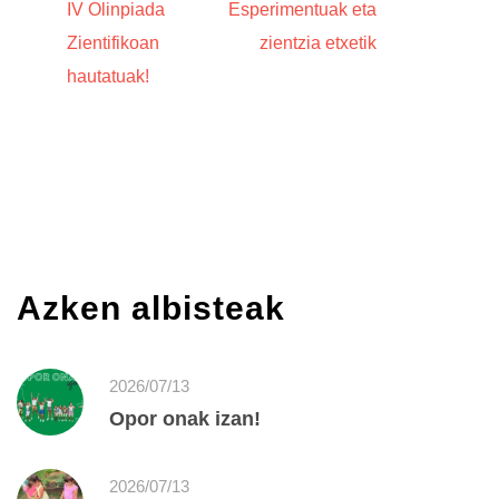
IV Olinpiada
Esperimentuak eta
Zientifikoan
zientzia etxetik
hautatuak!
Azken albisteak
2026/07/13
Opor onak izan!
2026/07/13