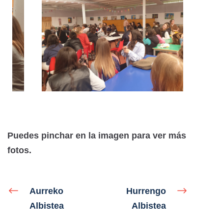
Puedes pinchar en la imagen para ver más
fotos.
Aurreko
Hurrengo
Albistea
Albistea