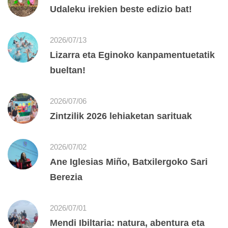
Udaleku irekien beste edizio bat!
2026/07/13
Lizarra eta Eginoko kanpamentuetatik
bueltan!
2026/07/06
Zintzilik 2026 lehiaketan sarituak
2026/07/02
Ane Iglesias Miño, Batxilergoko Sari
Berezia
2026/07/01
Mendi Ibiltaria: natura, abentura eta