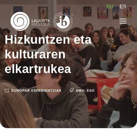
EU
ES
Hizkuntzen eta
kulturaren
elkartrukea
EUROPAR ESPERIENTZIAK
DBH
,
ESO