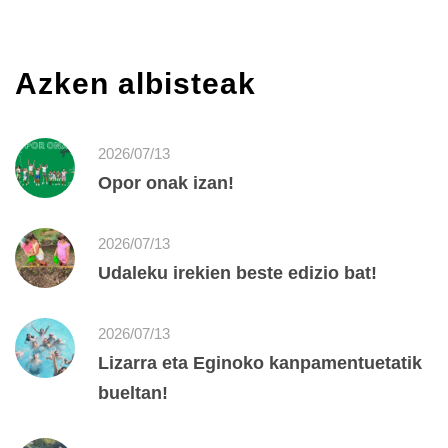
Azken albisteak
2026/07/13
Opor onak izan!
2026/07/13
Udaleku irekien beste edizio bat!
2026/07/13
Lizarra eta Eginoko kanpamentuetatik
bueltan!