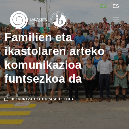
EU
ES
Familien eta
ikastolaren arteko
komunikazioa
funtsezkoa da
HEZKUNTZA ETA GURASO ESKOLA