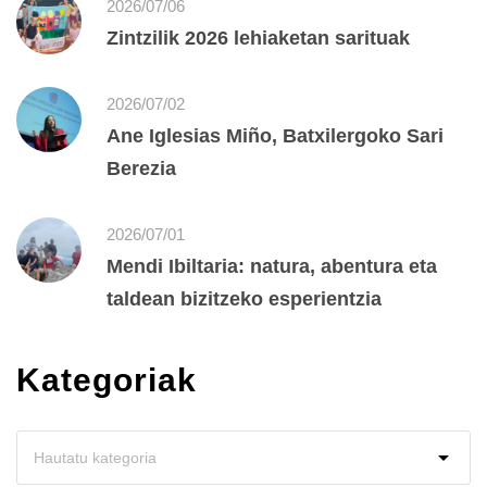
2026/07/06
Zintzilik 2026 lehiaketan sarituak
2026/07/02
Ane Iglesias Miño, Batxilergoko Sari
Berezia
2026/07/01
Mendi Ibiltaria: natura, abentura eta
taldean bizitzeko esperientzia
Kategoriak