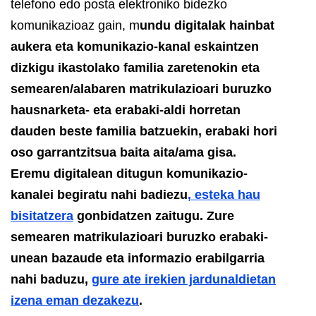
telefono edo posta elektroniko bidezko
komunikazioaz gain, m
undu digitalak hainbat
aukera eta komunikazio-kanal eskaintzen
dizkigu ikastolako familia zaretenokin eta
semearen/alabaren matrikulazioari buruzko
hausnarketa- eta erabaki-aldi horretan
dauden beste familia batzuekin, erabaki hori
oso garrantzitsua baita aita/ama gisa.
Eremu digitalean ditugun komunikazio-
kanalei begiratu nahi badiezu
, esteka hau
bisitatzera
gonbidatzen zaitugu.
Zure
semearen matrikulazioari buruzko erabaki-
unean bazaude eta informazio erabilgarria
nahi baduzu,
gure ate irekien jardunaldietan
izena eman dezakezu
.