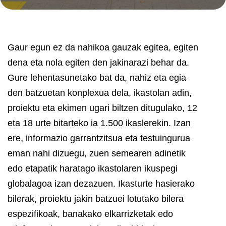
Gaur egun ez da nahikoa gauzak egitea, egiten
dena eta nola egiten den jakinarazi behar da.
Gure lehentasunetako bat da, nahiz eta egia
den batzuetan konplexua dela, ikastolan adin,
proiektu eta ekimen ugari biltzen ditugulako, 12
eta 18 urte bitarteko ia 1.500 ikaslerekin. Izan
ere, informazio garrantzitsua eta testuingurua
eman nahi dizuegu, zuen semearen adinetik
edo etapatik haratago ikastolaren ikuspegi
globalagoa izan dezazuen.
Ikasturte hasierako
bilerak, proiektu jakin batzuei lotutako bilera
espezifikoak, banakako elkarrizketak edo