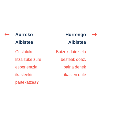
Aurreko
Hurrengo
Albistea
Albistea
Gustatuko
Batzuk datoz eta
litzaizuke zure
besteak doaz,
esperientzia
baina denek
ikasleekin
ikasten dute
partekatzea?