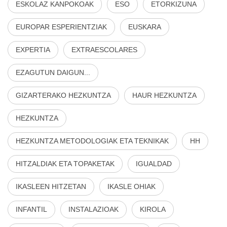
ESKOLAZ KANPOKOAK
ESO
ETORKIZUNA
EUROPAR ESPERIENTZIAK
EUSKARA
EXPERTIA
EXTRAESCOLARES
EZAGUTUN DAIGUN...
GIZARTERAKO HEZKUNTZA
HAUR HEZKUNTZA
HEZKUNTZA
HEZKUNTZA METODOLOGIAK ETA TEKNIKAK
HH
HITZALDIAK ETA TOPAKETAK
IGUALDAD
IKASLEEN HITZETAN
IKASLE OHIAK
INFANTIL
INSTALAZIOAK
KIROLA