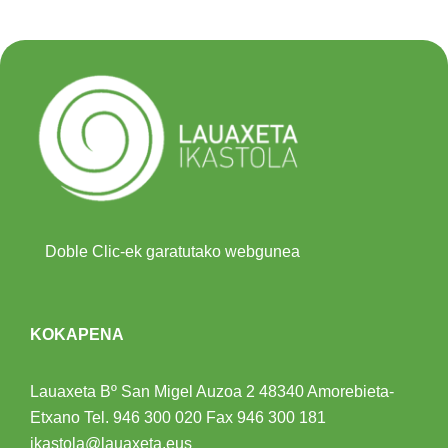
Doble Clic-ek garatutako webgunea
KOKAPENA
Lauaxeta Bº San Migel Auzoa 2
48340 Amorebieta-
Etxano
Tel.
946 300 020
Fax 946 300 181
ikastola@lauaxeta.eus