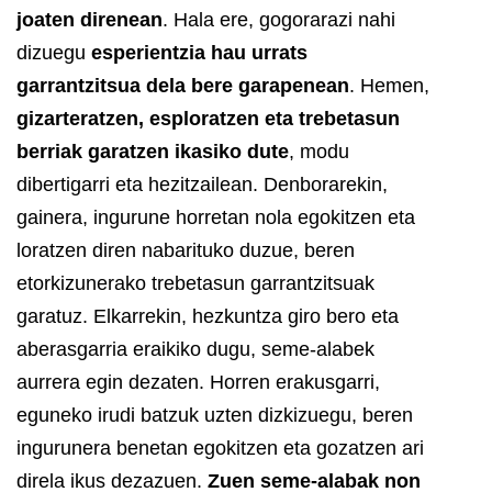
joaten direnean
. Hala ere, gogorarazi nahi
dizuegu
esperientzia hau urrats
garrantzitsua dela bere garapenean
. Hemen,
gizarteratzen, esploratzen eta trebetasun
berriak garatzen ikasiko dute
, modu
dibertigarri eta hezitzailean.
Denborarekin,
gainera, ingurune horretan nola egokitzen eta
loratzen diren nabarituko duzue, beren
etorkizunerako trebetasun garrantzitsuak
garatuz.
Elkarrekin, hezkuntza giro bero eta
aberasgarria eraikiko dugu, seme-alabek
aurrera egin dezaten. Horren erakusgarri,
eguneko irudi batzuk uzten dizkizuegu, beren
ingurunera benetan egokitzen eta gozatzen ari
direla ikus dezazuen.
Zuen seme-alabak non