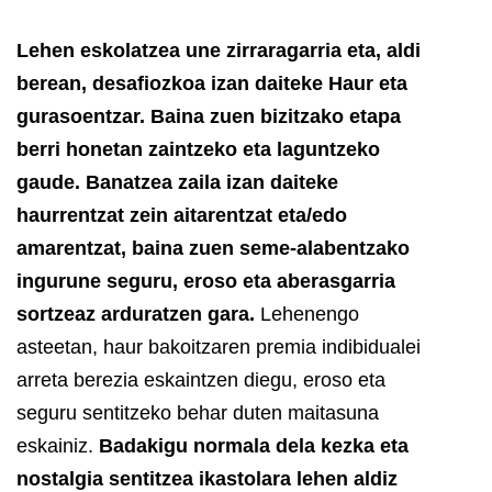
Lehen eskolatzea une zirraragarria eta, aldi
berean, desafiozkoa izan daiteke Haur eta
gurasoentzar. Baina zuen bizitzako etapa
berri honetan zaintzeko eta laguntzeko
gaude.
Banatzea zaila izan daiteke
haurrentzat zein aitarentzat eta/edo
amarentzat, baina zuen seme-alabentzako
ingurune seguru, eroso eta aberasgarria
sortzeaz arduratzen gara.
Lehenengo
asteetan, haur bakoitzaren premia indibidualei
arreta berezia eskaintzen diegu, eroso eta
seguru sentitzeko behar duten maitasuna
eskainiz.
Badakigu normala dela kezka eta
nostalgia sentitzea ikastolara lehen aldiz