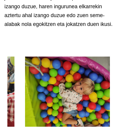
izango duzue, haren ingurunea elkarrekin
aztertu ahal izango duzue edo zuen seme-
alabak nola egokitzen eta jokatzen duen ikusi.