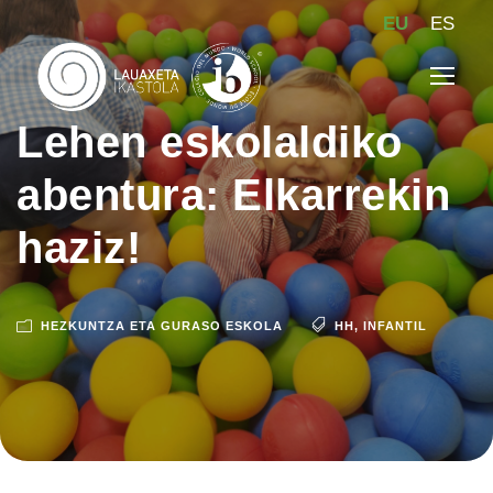
EU
ES
Lehen eskolaldiko
abentura: Elkarrekin
haziz!
HEZKUNTZA ETA GURASO ESKOLA
HH
,
INFANTIL