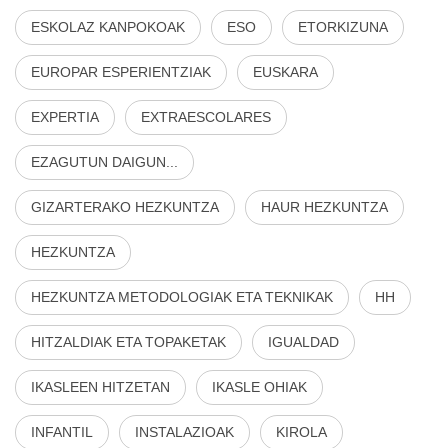
ESKOLAZ KANPOKOAK
ESO
ETORKIZUNA
EUROPAR ESPERIENTZIAK
EUSKARA
EXPERTIA
EXTRAESCOLARES
EZAGUTUN DAIGUN...
GIZARTERAKO HEZKUNTZA
HAUR HEZKUNTZA
HEZKUNTZA
HEZKUNTZA METODOLOGIAK ETA TEKNIKAK
HH
HITZALDIAK ETA TOPAKETAK
IGUALDAD
IKASLEEN HITZETAN
IKASLE OHIAK
INFANTIL
INSTALAZIOAK
KIROLA