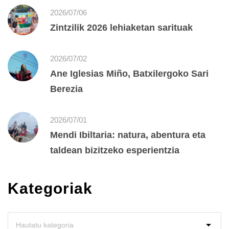
2026/07/06
Zintzilik 2026 lehiaketan sarituak
2026/07/02
Ane Iglesias Miño, Batxilergoko Sari
Berezia
2026/07/01
Mendi Ibiltaria: natura, abentura eta
taldean bizitzeko esperientzia
Kategoriak