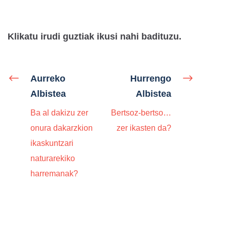
Klikatu irudi guztiak ikusi nahi badituzu.
Aurreko
Hurrengo
Albistea
Albistea
Ba al dakizu zer
Bertsoz-bertso…
onura dakarzkion
zer ikasten da?
ikaskuntzari
naturarekiko
harremanak?