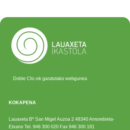
Doble Clic-ek garatutako webgunea
KOKAPENA
Lauaxeta Bº San Migel Auzoa 2
48340 Amorebieta-
Etxano
Tel.
946 300 020
Fax 946 300 181