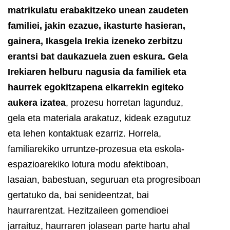
matrikulatu erabakitzeko unean zaudeten
familiei, jakin ezazue, ikasturte hasieran,
gainera, Ikasgela Irekia izeneko zerbitzu
erantsi bat daukazuela zuen eskura.
Gela
Irekiaren helburu nagusia da familiek eta
haurrek egokitzapena elkarrekin egiteko
aukera izatea
, prozesu horretan lagunduz,
gela eta materiala arakatuz, kideak ezagutuz
eta lehen kontaktuak ezarriz. Horrela,
familiarekiko urruntze-prozesua eta eskola-
espazioarekiko lotura modu afektiboan,
lasaian, babestuan, seguruan eta progresiboan
gertatuko da, bai senideentzat, bai
haurrarentzat. Hezitzaileen gomendioei
jarraituz, haurraren jolasean parte hartu ahal