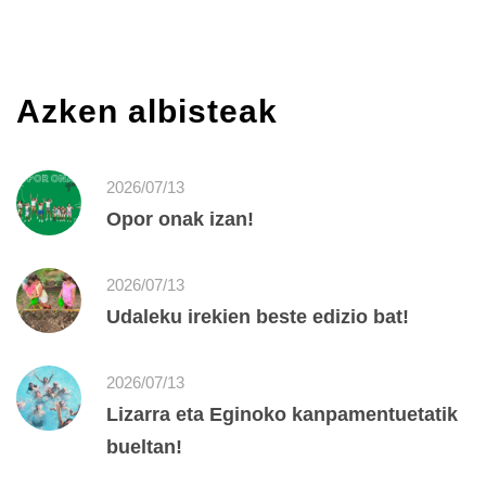
Azken albisteak
2026/07/13
Opor onak izan!
2026/07/13
Udaleku irekien beste edizio bat!
2026/07/13
Lizarra eta Eginoko kanpamentuetatik
bueltan!