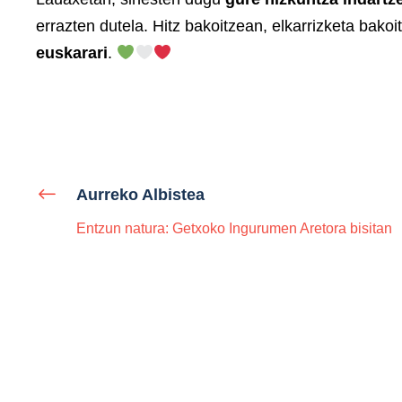
errazten dutela. Hitz bakoitzean, elkarrizketa bako
euskarari
.
Aurreko Albistea
Entzun natura: Getxoko Ingurumen Aretora bisitan