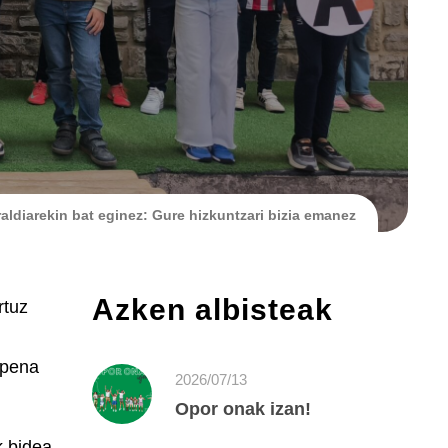
aldiarekin bat eginez: Gure hizkuntzari bizia emanez
Azken albisteak
rtuz
apena
2026/07/13
Opor onak izan!
k bidea