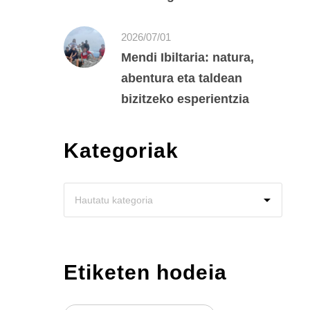
2026/07/01
Mendi Ibiltaria: natura,
abentura eta taldean
bizitzeko esperientzia
Kategoriak
Etiketen hodeia