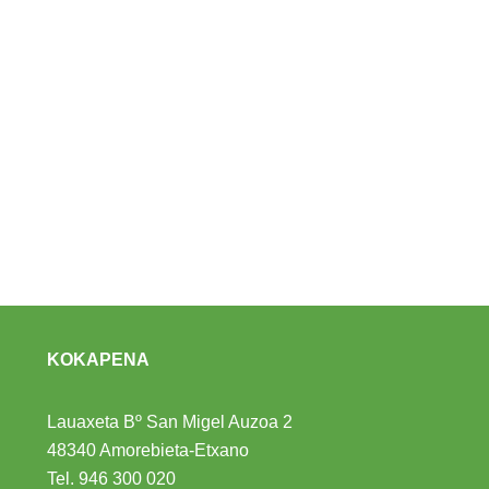
KOKAPENA
Lauaxeta Bº San Migel Auzoa 2
48340 Amorebieta-Etxano
Tel.
946 300 020