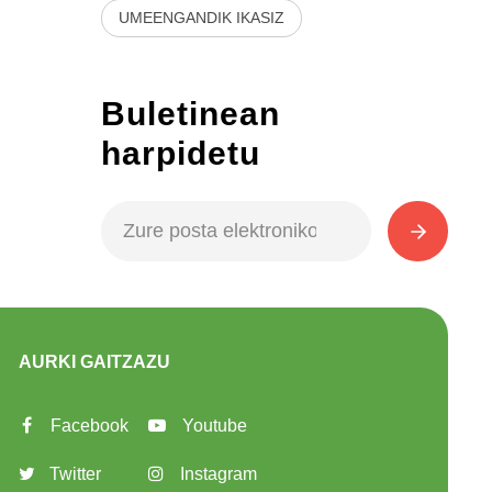
UMEENGANDIK IKASIZ
Buletinean
harpidetu
AURKI GAITZAZU
Facebook
Youtube
Twitter
Instagram