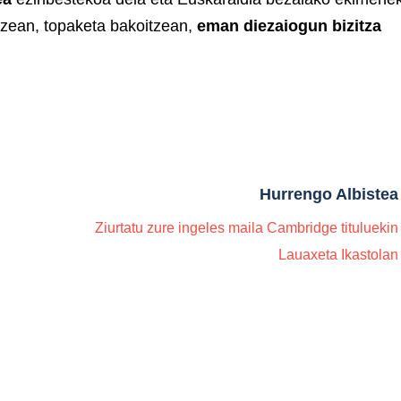
itzean, topaketa bakoitzean,
eman diezaiogun bizitza
Hurrengo Albistea
Ziurtatu zure ingeles maila Cambridge tituluekin
Lauaxeta Ikastolan