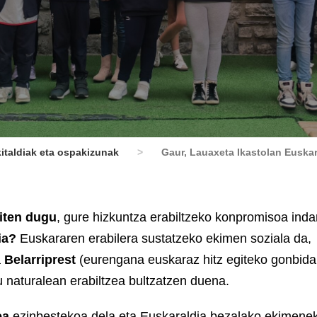
italdiak eta ospakizunak
>
Gaur, Lauaxeta Ikastolan Euskar
giten dugu
, gure hizkuntza erabiltzeko konpromisoa inda
ia?
Euskararen erabilera sustatzeko ekimen soziala da,
a
Belarriprest
(eurengana euskaraz hitz egiteko gonbid
 naturalean erabiltzea bultzatzen duena.
ea
ezinbestekoa dela eta Euskaraldia bezalako ekimene