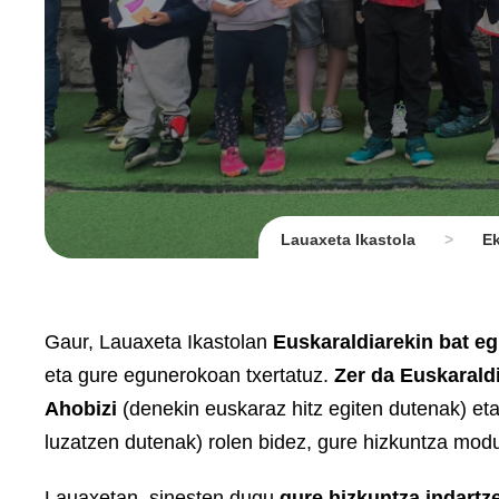
Lauaxeta Ikastola
>
Ek
Gaur, Lauaxeta Ikastolan
Euskaraldiarekin bat e
eta gure egunerokoan txertatuz.
Zer da Euskarald
Ahobizi
(denekin euskaraz hitz egiten dutenak) et
luzatzen dutenak) rolen bidez, gure hizkuntza modu
Lauaxetan, sinesten dugu
gure hizkuntza indartz