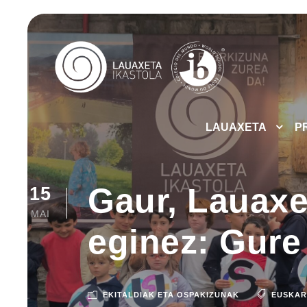
LAUAXETA
P
Gaur, Lauaxe
15
MAI
eginez: Gure
EKITALDIAK ETA OSPAKIZUNAK
EUSKA