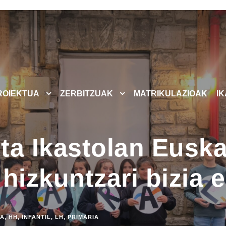
ROIEKTUA
ZERBITZUAK
MATRIKULAZIOAK
I
ta Ikastolan Euska
 hizkuntzari bizia
RA
,
HH
,
INFANTIL
,
LH
,
PRIMARIA