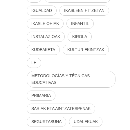
IGUALDAD
IKASLEEN HITZETAN
IKASLE OHIAK
INFANTIL
INSTALAZIOAK
KIROLA
KUDEAKETA
KULTUR EKINTZAK
LH
METODOLOGÍAS Y TÉCNICAS
EDUCATIVAS
PRIMARIA
SARIAK ETA AINTZATESPENAK
SEGURTASUNA
UDALEKUAK