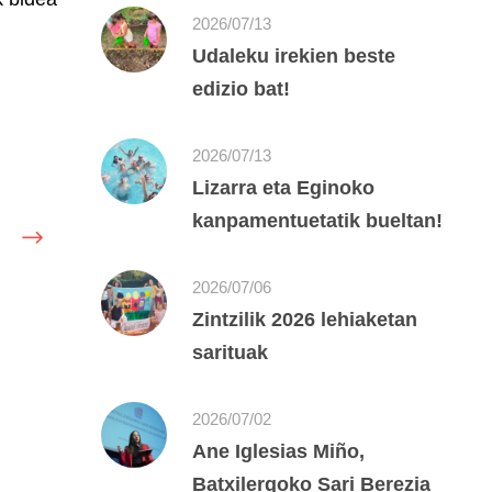
2026/07/13
Udaleku irekien beste
edizio bat!
2026/07/13
Lizarra eta Eginoko
kanpamentuetatik bueltan!
2026/07/06
Zintzilik 2026 lehiaketan
sarituak
2026/07/02
Ane Iglesias Miño,
Batxilergoko Sari Berezia