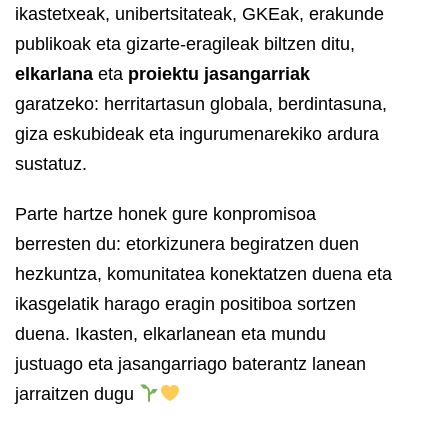
ikastetxeak, unibertsitateak, GKEak, erakunde
publikoak eta gizarte-eragileak biltzen ditu,
elkarlana
eta
proiektu jasangarriak
garatzeko: herritartasun globala, berdintasuna,
giza eskubideak eta ingurumenarekiko ardura
sustatuz.
Parte hartze honek gure konpromisoa
berresten du: etorkizunera begiratzen duen
hezkuntza, komunitatea konektatzen duena eta
ikasgelatik harago eragin positiboa sortzen
duena. Ikasten, elkarlanean eta mundu
justuago eta jasangarriago baterantz lanean
jarraitzen dugu