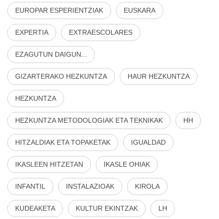
EUROPAR ESPERIENTZIAK
EUSKARA
EXPERTIA
EXTRAESCOLARES
EZAGUTUN DAIGUN...
GIZARTERAKO HEZKUNTZA
HAUR HEZKUNTZA
HEZKUNTZA
HEZKUNTZA METODOLOGIAK ETA TEKNIKAK
HH
HITZALDIAK ETA TOPAKETAK
IGUALDAD
IKASLEEN HITZETAN
IKASLE OHIAK
INFANTIL
INSTALAZIOAK
KIROLA
KUDEAKETA
KULTUR EKINTZAK
LH