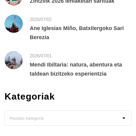
Zintzilik 2026 lehiaketan sarituak
2026/07/02
Ane Iglesias Miño, Batxilergoko Sari
Berezia
2026/07/01
Mendi Ibiltaria: natura, abentura eta
taldean bizitzeko esperientzia
Kategoriak