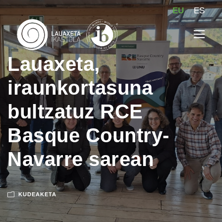
EU
ES
Lauaxeta,
iraunkortasuna
bultzatuz RCE
Basque Country-
Navarre sarean
KUDEAKETA