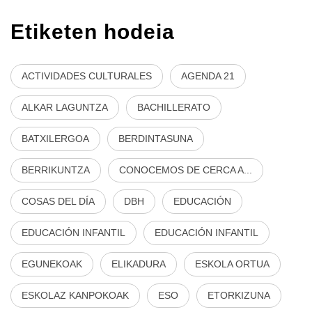
Etiketen hodeia
ACTIVIDADES CULTURALES
AGENDA 21
ALKAR LAGUNTZA
BACHILLERATO
BATXILERGOA
BERDINTASUNA
BERRIKUNTZA
CONOCEMOS DE CERCA A...
COSAS DEL DÍA
DBH
EDUCACIÓN
EDUCACIÓN INFANTIL
EDUCACIÓN INFANTIL
EGUNEKOAK
ELIKADURA
ESKOLA ORTUA
ESKOLAZ KANPOKOAK
ESO
ETORKIZUNA