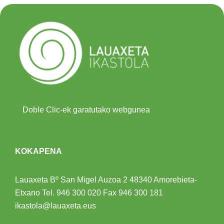
Doble Clic-ek garatutako webgunea
KOKAPENA
Lauaxeta Bº San Migel Auzoa 2
48340 Amorebieta-
Etxano
Tel.
946 300 020
Fax 946 300 181
ikastola@lauaxeta.eus