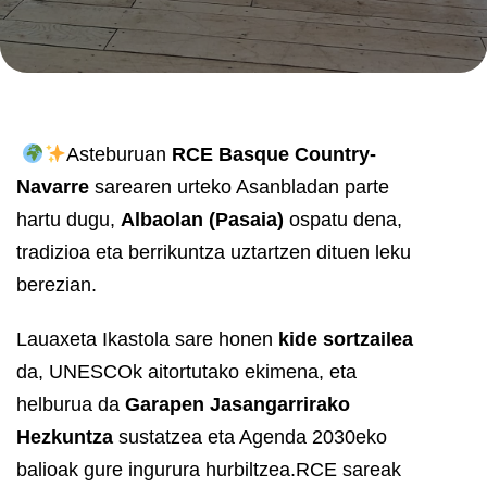
Asteburuan
RCE Basque Country-
Navarre
sarearen urteko Asanbladan parte
hartu dugu,
Albaolan (Pasaia)
ospatu dena,
tradizioa eta berrikuntza uztartzen dituen leku
berezian.
Lauaxeta Ikastola sare honen
kide sortzailea
da, UNESCOk aitortutako ekimena, eta
helburua da
Garapen Jasangarrirako
Hezkuntza
sustatzea eta Agenda 2030eko
balioak gure ingurura hurbiltzea.
RCE sareak