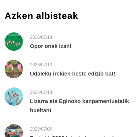
Azken albisteak
2026/07/13
Opor onak izan!
2026/07/13
Udaleku irekien beste edizio bat!
2026/07/13
Lizarra eta Eginoko kanpamentuetatik
bueltan!
2026/07/06