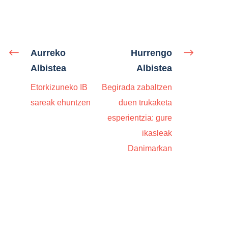
Aurreko
Hurrengo
Albistea
Albistea
Etorkizuneko IB
Begirada zabaltzen
sareak ehuntzen
duen trukaketa
esperientzia: gure
ikasleak
Danimarkan