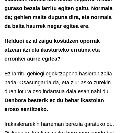
guraso bezala larritu egiten gaitu. Normala
da; gehien maite duguna dira, eta normala
da baita haurrek negar egitea ere.
Helduoi ez al
zaigu kostatzen oporrak
atzean itzi eta ikasturteko errutina eta
erronkei aurre egitea?
Ez larritu gehiegi egokitzapena hasieran zaila
bada. Osasungarria da, eta ziur asko zurekin
duen lotura oso indartsua dala esan nahi du.
Denbora besterik ez du behar ikastolan
eroso sentitzeko.
Irakaslerarekin harreman berezia garatuko du.
Pixkanaka, konfiantzazko harreman sendo bat