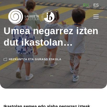
EU
ES
Umea negarrez izten
dut ikastolan…
HEZKUNTZA ETA GURASO ESKOLA
Ikastolan semea edo alaba negarrez izteak