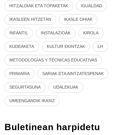
HITZALDIAK ETA TOPAKETAK
IGUALDAD
IKASLEEN HITZETAN
IKASLE OHIAK
INFANTIL
INSTALAZIOAK
KIROLA
KUDEAKETA
KULTUR EKINTZAK
LH
METODOLOGÍAS Y TÉCNICAS EDUCATIVAS
PRIMARIA
SARIAK ETA AINTZATESPENAK
SEGURTASUNA
UDALEKUAK
UMEENGANDIK IKASIZ
Buletinean harpidetu