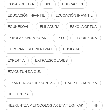
COSAS DEL DÍA
DBH
EDUCACIÓN
EDUCACIÓN INFANTIL
EDUCACIÓN INFANTIL
EGUNEKOAK
ELIKADURA
ESKOLA ORTUA
ESKOLAZ KANPOKOAK
ESO
ETORKIZUNA
EUROPAR ESPERIENTZIAK
EUSKARA
EXPERTIA
EXTRAESCOLARES
EZAGUTUN DAIGUN...
GIZARTERAKO HEZKUNTZA
HAUR HEZKUNTZA
HEZKUNTZA
HEZKUNTZA METODOLOGIAK ETA TEKNIKAK
HH