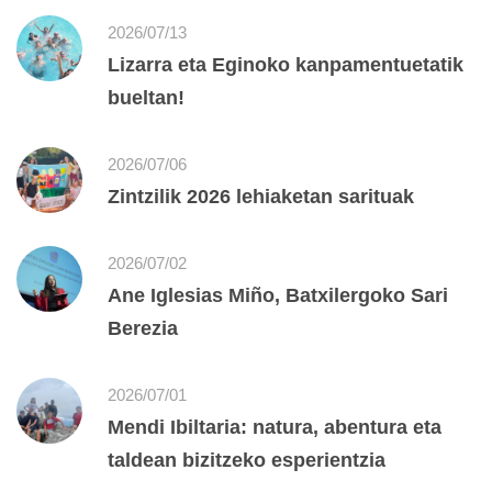
2026/07/13
Lizarra eta Eginoko kanpamentuetatik
bueltan!
2026/07/06
Zintzilik 2026 lehiaketan sarituak
2026/07/02
Ane Iglesias Miño, Batxilergoko Sari
Berezia
2026/07/01
Mendi Ibiltaria: natura, abentura eta
taldean bizitzeko esperientzia