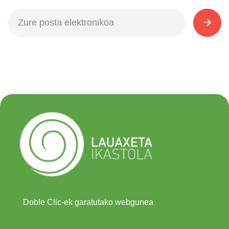
Doble Clic-ek garatutako webgunea