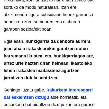
sortuko da modu naturalean. Izan ere,
atxikimendu-figura subsidiario honek garrantzi
handia du zure semearen edo alabaren
garapen sozioafektiboan.
Egia esan,
hunkigarria da denbora aurrera
joan ahala irakasle
arekin
garatzen duten
harremana ikustea, eta, hunkigarriagoa are,
urtez urte hazten diran heinean, ikastolako
lehen irakaslea maitasunez agurtzen
jarraitzen d
utela sentitzea.
Gehiago luzatu gabe,
irakurketa interesgarri
bat eskaintzen d
izu
gu
alde horretatik, eta
besarkada bat bidaltzen dizugu zuri ere guraso