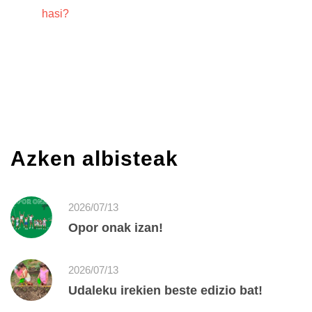
hasi?
Azken albisteak
2026/07/13
Opor onak izan!
2026/07/13
Udaleku irekien beste edizio bat!