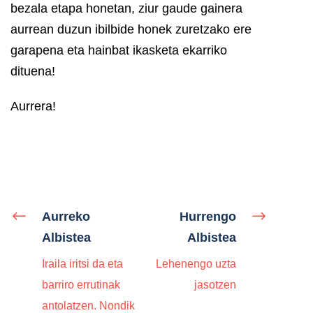
bezala etapa honetan, ziur gaude gainera
aurrean duzun ibilbide honek zuretzako ere
garapena eta hainbat ikasketa ekarriko
dituena!
Aurrera!
Aurreko
Hurrengo
Albistea
Albistea
Iraila iritsi da eta
Lehenengo uzta
barriro errutinak
jasotzen
antolatzen. Nondik