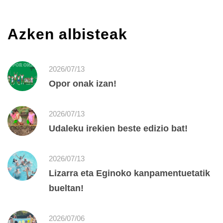
Azken albisteak
2026/07/13
Opor onak izan!
2026/07/13
Udaleku irekien beste edizio bat!
2026/07/13
Lizarra eta Eginoko kanpamentuetatik
bueltan!
2026/07/06