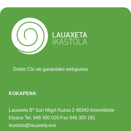
Doble Clic-ek garatutako webgunea
KOKAPENA
Lauaxeta Bº San Migel Auzoa 2
48340 Amorebieta-
Etxano
Tel.
946 300 020
Fax 946 300 181
ikastola@lauaxeta.eus