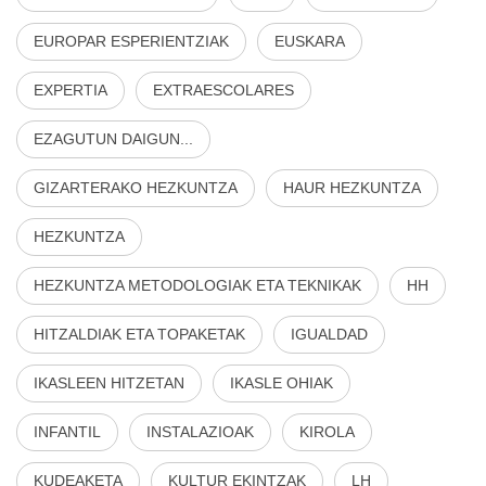
EUROPAR ESPERIENTZIAK
EUSKARA
EXPERTIA
EXTRAESCOLARES
EZAGUTUN DAIGUN...
GIZARTERAKO HEZKUNTZA
HAUR HEZKUNTZA
HEZKUNTZA
HEZKUNTZA METODOLOGIAK ETA TEKNIKAK
HH
HITZALDIAK ETA TOPAKETAK
IGUALDAD
IKASLEEN HITZETAN
IKASLE OHIAK
INFANTIL
INSTALAZIOAK
KIROLA
KUDEAKETA
KULTUR EKINTZAK
LH