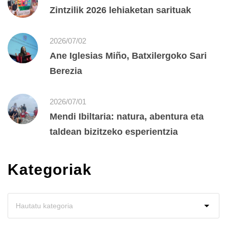
Zintzilik 2026 lehiaketan sarituak
2026/07/02
Ane Iglesias Miño, Batxilergoko Sari
Berezia
2026/07/01
Mendi Ibiltaria: natura, abentura eta
taldean bizitzeko esperientzia
Kategoriak