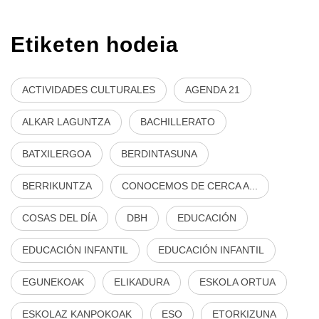
Etiketen hodeia
ACTIVIDADES CULTURALES
AGENDA 21
ALKAR LAGUNTZA
BACHILLERATO
BATXILERGOA
BERDINTASUNA
BERRIKUNTZA
CONOCEMOS DE CERCA A...
COSAS DEL DÍA
DBH
EDUCACIÓN
EDUCACIÓN INFANTIL
EDUCACIÓN INFANTIL
EGUNEKOAK
ELIKADURA
ESKOLA ORTUA
ESKOLAZ KANPOKOAK
ESO
ETORKIZUNA