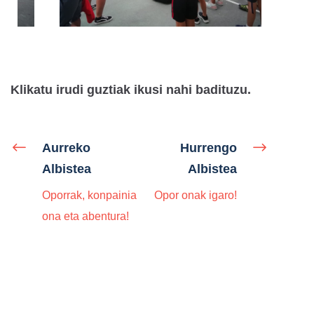
Klikatu irudi guztiak ikusi nahi badituzu.
Aurreko
Hurrengo
Albistea
Albistea
Oporrak, konpainia
Opor onak igaro!
ona eta abentura!