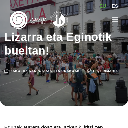
EU
ES
Lizarra eta Eginotik
bueltan!
ESKOLAZ KANPOKOAK ETA UDAKOAK
LH
,
PRIMARIA
Egunak aurrera doaz eta, azkenik, iritsi zen