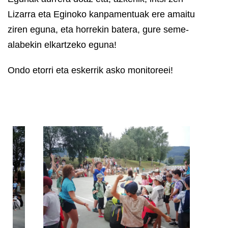
Lizarra eta Eginoko kanpamentuak ere amaitu
ziren eguna, eta horrekin batera, gure seme-
alabekin elkartzeko eguna!
Ondo etorri eta eskerrik asko monitoreei!