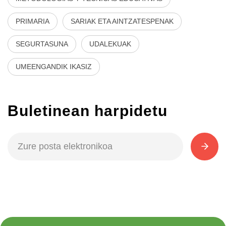
PRIMARIA
SARIAK ETA AINTZATESPENAK
SEGURTASUNA
UDALEKUAK
UMEENGANDIK IKASIZ
Buletinean harpidetu