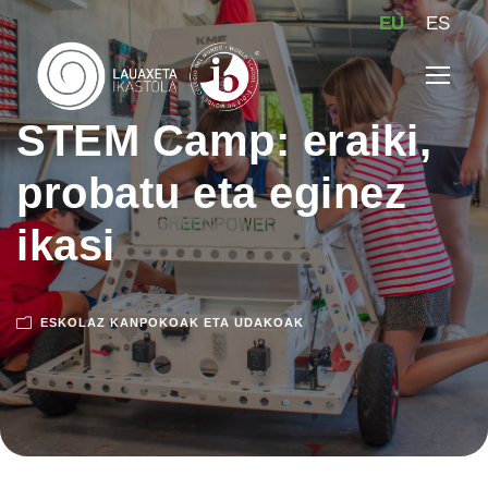
EU
ES
STEM Camp: eraiki,
probatu eta eginez
ikasi
ESKOLAZ KANPOKOAK ETA UDAKOAK