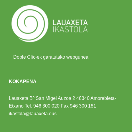
Doble Clic-ek garatutako webgunea
KOKAPENA
Lauaxeta Bº San Migel Auzoa 2
48340 Amorebieta-
Etxano
Tel.
946 300 020
Fax 946 300 181
ikastola@lauaxeta.eus