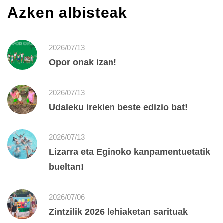
Azken albisteak
2026/07/13
Opor onak izan!
2026/07/13
Udaleku irekien beste edizio bat!
2026/07/13
Lizarra eta Eginoko kanpamentuetatik
bueltan!
2026/07/06
Zintzilik 2026 lehiaketan sarituak