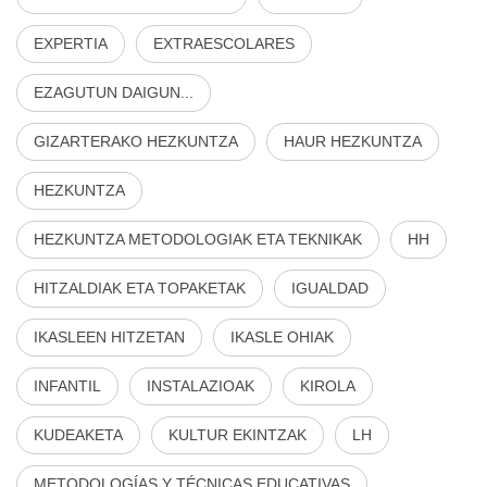
EXPERTIA
EXTRAESCOLARES
EZAGUTUN DAIGUN...
GIZARTERAKO HEZKUNTZA
HAUR HEZKUNTZA
HEZKUNTZA
HEZKUNTZA METODOLOGIAK ETA TEKNIKAK
HH
HITZALDIAK ETA TOPAKETAK
IGUALDAD
IKASLEEN HITZETAN
IKASLE OHIAK
INFANTIL
INSTALAZIOAK
KIROLA
KUDEAKETA
KULTUR EKINTZAK
LH
METODOLOGÍAS Y TÉCNICAS EDUCATIVAS