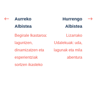
Aurreko
Hurrengo
Albistea
Albistea
Begirale Ikastaroa:
Lizarrako
laguntzen,
Udalekuak: uda,
dinamizatzen eta
lagunak eta mila
esperientziak
abentura
sortzen ikasteko