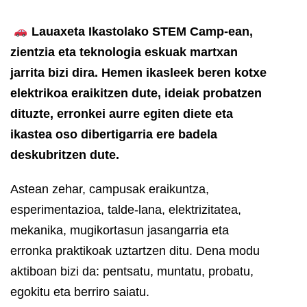
Lauaxeta Ikastolako STEM Camp-ean,
zientzia eta teknologia eskuak martxan
jarrita bizi dira. Hemen ikasleek beren kotxe
elektrikoa eraikitzen dute, ideiak probatzen
dituzte, erronkei aurre egiten diete eta
ikastea oso dibertigarria ere badela
deskubritzen dute.
Astean zehar, campusak eraikuntza,
esperimentazioa, talde-lana, elektrizitatea,
mekanika, mugikortasun jasangarria eta
erronka praktikoak uztartzen ditu. Dena modu
aktiboan bizi da: pentsatu, muntatu, probatu,
egokitu eta berriro saiatu.