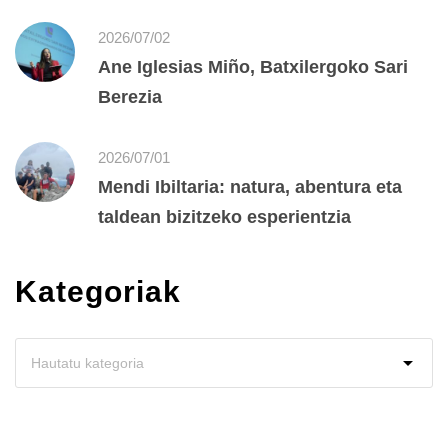
2026/07/02
Ane Iglesias Miño, Batxilergoko Sari
Berezia
2026/07/01
Mendi Ibiltaria: natura, abentura eta
taldean bizitzeko esperientzia
Kategoriak