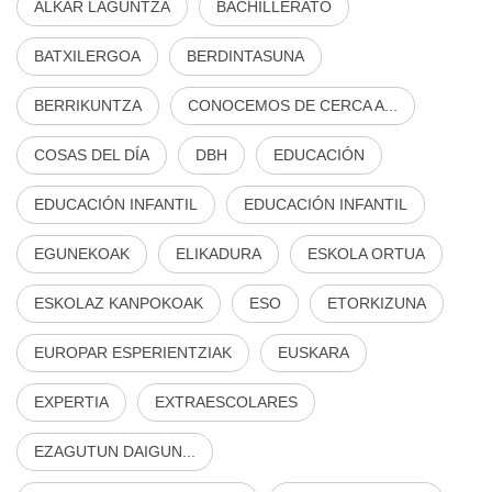
ALKAR LAGUNTZA
BACHILLERATO
BATXILERGOA
BERDINTASUNA
BERRIKUNTZA
CONOCEMOS DE CERCA A...
COSAS DEL DÍA
DBH
EDUCACIÓN
EDUCACIÓN INFANTIL
EDUCACIÓN INFANTIL
EGUNEKOAK
ELIKADURA
ESKOLA ORTUA
ESKOLAZ KANPOKOAK
ESO
ETORKIZUNA
EUROPAR ESPERIENTZIAK
EUSKARA
EXPERTIA
EXTRAESCOLARES
EZAGUTUN DAIGUN...