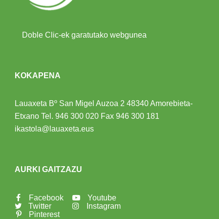
Doble Clic-ek garatutako webgunea
KOKAPENA
Lauaxeta Bº San Migel Auzoa 2
48340 Amorebieta-
Etxano
Tel.
946 300 020
Fax 946 300 181
ikastola@lauaxeta.eus
AURKI GAITZAZU
Facebook
Youtube
Twitter
Instagram
Pinterest