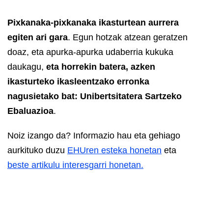
Pixkanaka-pixkanaka ikasturtean aurrera
egiten ari gara
. Egun hotzak atzean geratzen
doaz, eta apurka-apurka udaberria kukuka
daukagu,
eta horrekin batera, azken
ikasturteko ikasleentzako erronka
nagusietako bat: Unibertsitatera Sartzeko
Ebaluazioa
.
Noiz izango da? Informazio hau eta gehiago
aurkituko duzu
EHUren esteka honetan
eta
beste artikulu interesgarri honetan.