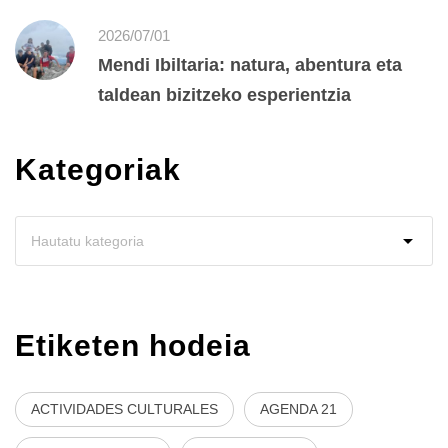
2026/07/01
Mendi Ibiltaria: natura, abentura eta
taldean bizitzeko esperientzia
Kategoriak
Etiketen hodeia
ACTIVIDADES CULTURALES
AGENDA 21