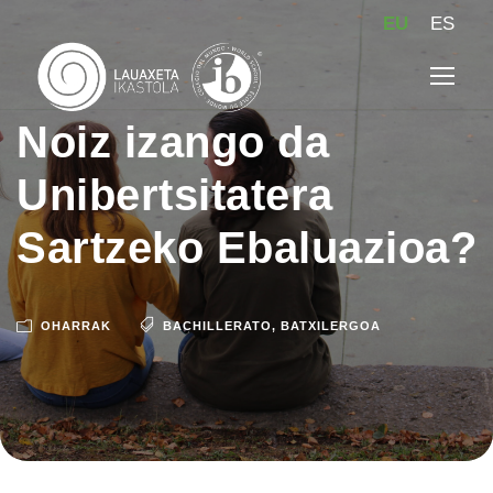
EU
ES
Noiz izango da
Unibertsitatera
Sartzeko Ebaluazioa?
OHARRAK
BACHILLERATO
,
BATXILERGOA