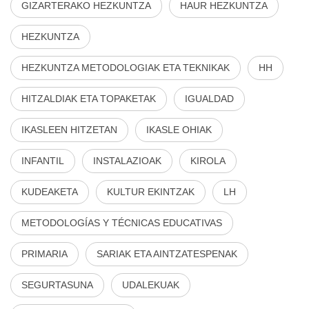
GIZARTERAKO HEZKUNTZA
HAUR HEZKUNTZA
HEZKUNTZA
HEZKUNTZA METODOLOGIAK ETA TEKNIKAK
HH
HITZALDIAK ETA TOPAKETAK
IGUALDAD
IKASLEEN HITZETAN
IKASLE OHIAK
INFANTIL
INSTALAZIOAK
KIROLA
KUDEAKETA
KULTUR EKINTZAK
LH
METODOLOGÍAS Y TÉCNICAS EDUCATIVAS
PRIMARIA
SARIAK ETA AINTZATESPENAK
SEGURTASUNA
UDALEKUAK