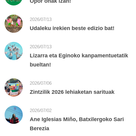
Opor onak izan!
2026/07/13
Udaleku irekien beste edizio bat!
2026/07/13
Lizarra eta Eginoko kanpamentuetatik
bueltan!
2026/07/06
Zintzilik 2026 lehiaketan sarituak
2026/07/02
Ane Iglesias Miño, Batxilergoko Sari
Berezia