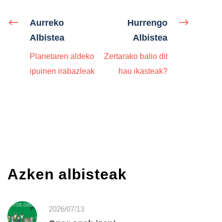
Aurreko
Hurrengo
Albistea
Albistea
Planetaren aldeko
Zertarako balio dit
ipuinen irabazleak
hau ikasteak?
Azken albisteak
2026/07/13