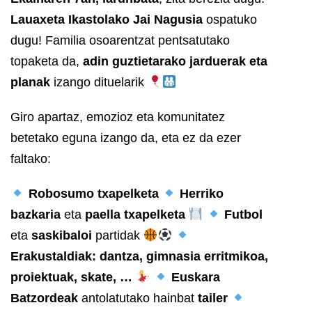
Lauaxeta Ikastolako Jai Nagusia
ospatuko
dugu! Familia osoarentzat pentsatutako
topaketa da,
adin guztietarako jarduerak eta
planak
izango dituelarik
Giro apartaz, emozioz eta komunitatez
betetako eguna izango da, eta ez da ezer
faltako:
Robosumo txapelketa
Herriko
bazkaria
eta
paella txapelketa
Futbol
eta
saskibaloi
partidak
Erakustaldiak
: dantza, gimnasia erritmikoa,
proiektuak, skate, …
Euskara
Batzordeak
antolatutako hainbat
tailer