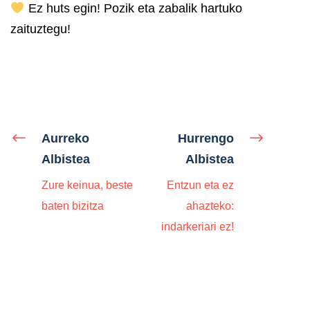
Ez huts egin! Pozik eta zabalik hartuko
zaituztegu!
Aurreko
Hurrengo
Albistea
Albistea
Zure keinua, beste
Entzun eta ez
baten bizitza
ahazteko:
indarkeriari ez!