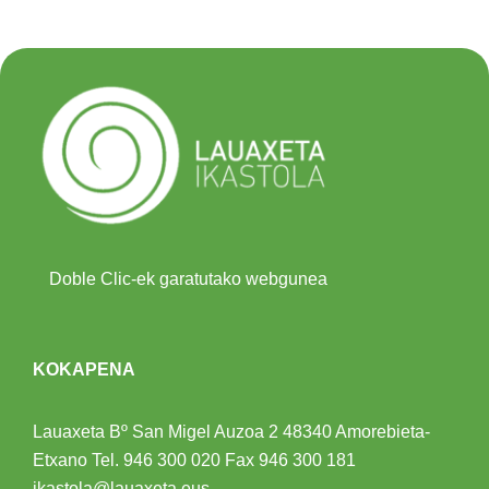
Doble Clic-ek garatutako webgunea
KOKAPENA
Lauaxeta Bº San Migel Auzoa 2
48340 Amorebieta-
Etxano
Tel.
946 300 020
Fax 946 300 181
ikastola@lauaxeta.eus