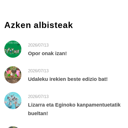
Azken albisteak
2026/07/13
Opor onak izan!
2026/07/13
Udaleku irekien beste edizio bat!
2026/07/13
Lizarra eta Eginoko kanpamentuetatik
bueltan!