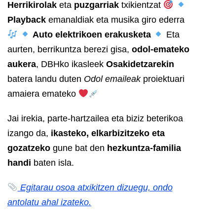
Herrikirolak
eta
puzgarriak
txikientzat
Playback
emanaldiak eta musika giro ederra
Auto elektrikoen erakusketa
Eta
aurten, berrikuntza berezi gisa,
odol-emateko
aukera
, DBHko ikasleek
Osakidetzarekin
batera landu duten
Odol emaileak
proiektuari
amaiera emateko
Jai irekia, parte-hartzailea eta biziz beterikoa
izango da,
ikasteko, elkarbizitzeko eta
gozatzeko
gune bat den
hezkuntza-familia
handi
baten isla.
Egitarau osoa atxikitzen dizuegu, ondo
antolatu ahal izateko.