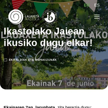
EU
ES
Ikastolako Jaiean
ikusiko dugu elkar!
EKITALDIAK ETA OSPAKIZUNAK
Ekainaren 7an, larunbata
, zita berezia dugu: