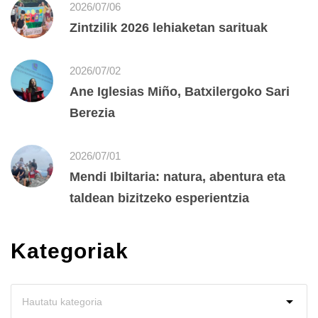
2026/07/06
Zintzilik 2026 lehiaketan sarituak
2026/07/02
Ane Iglesias Miño, Batxilergoko Sari
Berezia
2026/07/01
Mendi Ibiltaria: natura, abentura eta
taldean bizitzeko esperientzia
Kategoriak