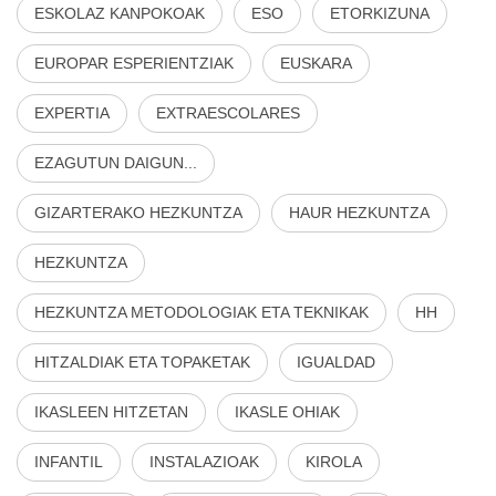
ESKOLAZ KANPOKOAK
ESO
ETORKIZUNA
EUROPAR ESPERIENTZIAK
EUSKARA
EXPERTIA
EXTRAESCOLARES
EZAGUTUN DAIGUN...
GIZARTERAKO HEZKUNTZA
HAUR HEZKUNTZA
HEZKUNTZA
HEZKUNTZA METODOLOGIAK ETA TEKNIKAK
HH
HITZALDIAK ETA TOPAKETAK
IGUALDAD
IKASLEEN HITZETAN
IKASLE OHIAK
INFANTIL
INSTALAZIOAK
KIROLA