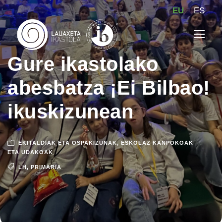
EU
ES
Gure ikastolako
abesbatza ¡Ei Bilbao!
ikuskizunean
EKITALDIAK ETA OSPAKIZUNAK
,
ESKOLAZ KANPOKOAK
ETA UDAKOAK
LH
,
PRIMARIA