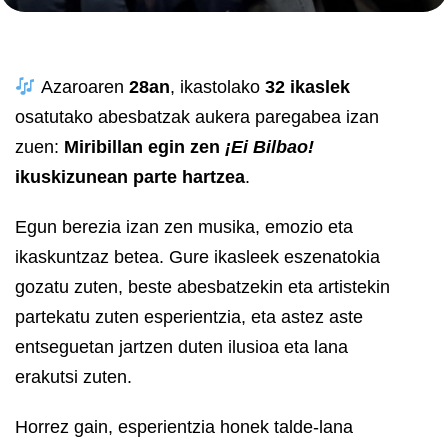
Azaroaren
28an
, ikastolako
32 ikaslek
osatutako abesbatzak aukera paregabea izan
zuen:
Miribillan egin zen
¡Ei Bilbao!
ikuskizunean parte hartzea
.
Egun berezia izan zen musika, emozio eta
ikaskuntzaz betea. Gure ikasleek eszenatokia
gozatu zuten, beste abesbatzekin eta artistekin
partekatu zuten esperientzia, eta astez aste
entseguetan jartzen duten ilusioa eta lana
erakutsi zuten.
Horrez gain, esperientzia honek talde-lana