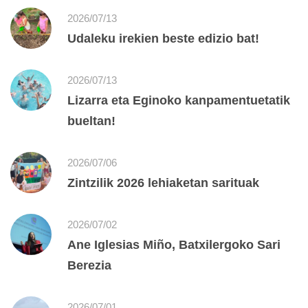
2026/07/13
Udaleku irekien beste edizio bat!
2026/07/13
Lizarra eta Eginoko kanpamentuetatik
bueltan!
2026/07/06
Zintzilik 2026 lehiaketan sarituak
2026/07/02
Ane Iglesias Miño, Batxilergoko Sari
Berezia
2026/07/01