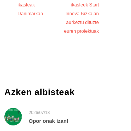
ikasleak
ikasleek Start
Danimarkan
Innova Bizkaian
aurkeztu dituzte
euren proiektuak
Azken albisteak
2026/07/13
Opor onak izan!