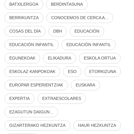
BATXILERGOA
BERDINTASUNA
BERRIKUNTZA
CONOCEMOS DE CERCA A...
COSAS DEL DÍA
DBH
EDUCACIÓN
EDUCACIÓN INFANTIL
EDUCACIÓN INFANTIL
EGUNEKOAK
ELIKADURA
ESKOLA ORTUA
ESKOLAZ KANPOKOAK
ESO
ETORKIZUNA
EUROPAR ESPERIENTZIAK
EUSKARA
EXPERTIA
EXTRAESCOLARES
EZAGUTUN DAIGUN...
GIZARTERAKO HEZKUNTZA
HAUR HEZKUNTZA