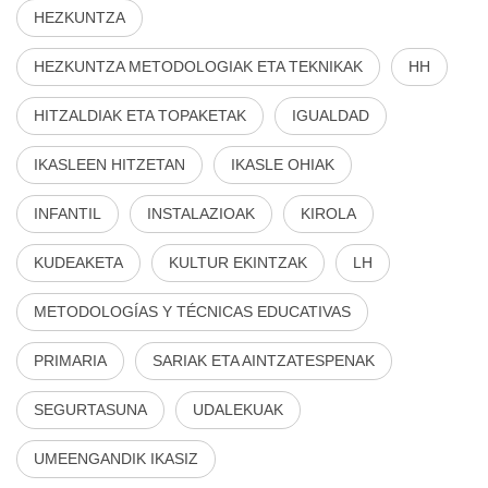
HEZKUNTZA
HEZKUNTZA METODOLOGIAK ETA TEKNIKAK
HH
HITZALDIAK ETA TOPAKETAK
IGUALDAD
IKASLEEN HITZETAN
IKASLE OHIAK
INFANTIL
INSTALAZIOAK
KIROLA
KUDEAKETA
KULTUR EKINTZAK
LH
METODOLOGÍAS Y TÉCNICAS EDUCATIVAS
PRIMARIA
SARIAK ETA AINTZATESPENAK
SEGURTASUNA
UDALEKUAK
UMEENGANDIK IKASIZ