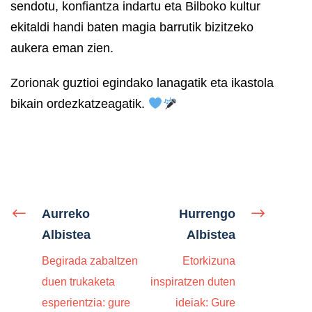
sendotu, konfiantza indartu eta Bilboko kultur
ekitaldi handi baten magia barrutik bizitzeko
aukera eman zien.
Zorionak guztioi egindako lanagatik eta ikastola
bikain ordezkatzeagatik.
Aurreko
Hurrengo
Albistea
Albistea
Begirada zabaltzen
Etorkizuna
duen trukaketa
inspiratzen duten
esperientzia: gure
ideiak: Gure