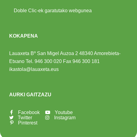
Doble Clic-ek garatutako webgunea
KOKAPENA
Lauaxeta Bº San Migel Auzoa 2
48340 Amorebieta-
Etxano
Tel.
946 300 020
Fax 946 300 181
ikastola@lauaxeta.eus
AURKI GAITZAZU
Facebook
Youtube
Twitter
Instagram
Pinterest