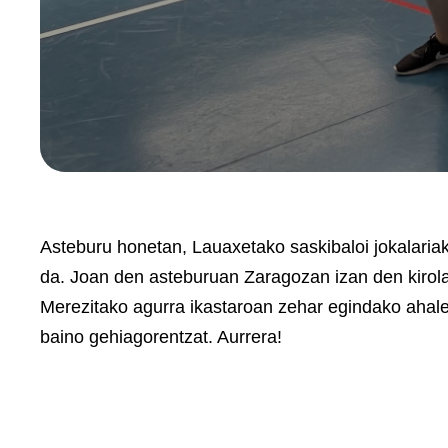
Asteburu honetan, Lauaxetako saskibaloi jokalariak
da. Joan den asteburuan Zaragozan izan den kirolari,
Merezitako agurra ikastaroan zehar egindako ahalegi
baino gehiagorentzat. Aurrera!