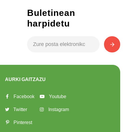
Buletinean
harpidetu
AURKI GAITZAZU
Facebook
Youtube
Twitter
Instagram
Pinterest