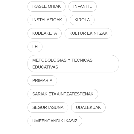
IKASLE OHIAK
INFANTIL
INSTALAZIOAK
KIROLA
KUDEAKETA
KULTUR EKINTZAK
LH
METODOLOGÍAS Y TÉCNICAS
EDUCATIVAS
PRIMARIA
SARIAK ETA AINTZATESPENAK
SEGURTASUNA
UDALEKUAK
UMEENGANDIK IKASIZ