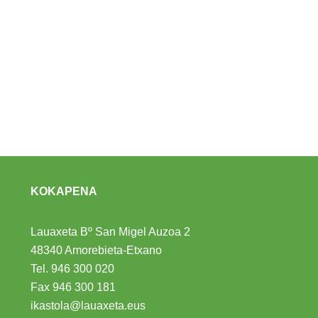
KOKAPENA
Lauaxeta Bº San Migel Auzoa 2
48340 Amorebieta-Etxano
Tel.
946 300 020
Fax 946 300 181
ikastola@lauaxeta.eus