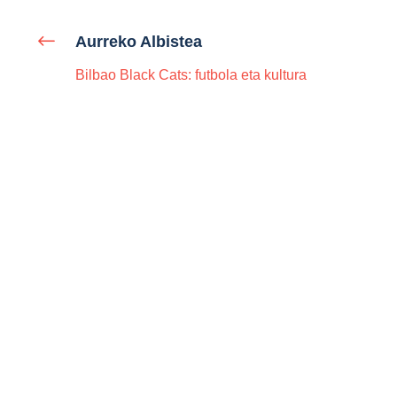
Aurreko Albistea
Bilbao Black Cats: futbola eta kultura