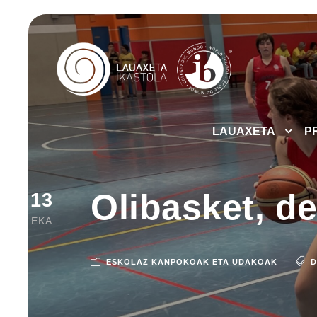
LAUAXETA
P
Olibasket, de
13
EKA
ESKOLAZ KANPOKOAK ETA UDAKOAK
D