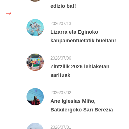
edizio bat!
2026/07/13
Lizarra eta Eginoko
kanpamentuetatik bueltan!
2026/07/06
Zintzilik 2026 lehiaketan
sarituak
2026/07/02
Ane Iglesias Miño,
Batxilergoko Sari Berezia
2026/07/01