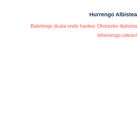
Hurrengo Albistea
Batxilergo duala ondo hastea: Ohorezko diploma
lehenengo urtean!