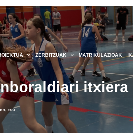
ROIEKTUA
ZERBITZUAK
MATRIKULAZIOAK
I
nboraldiari itxiera
BH
,
ESO