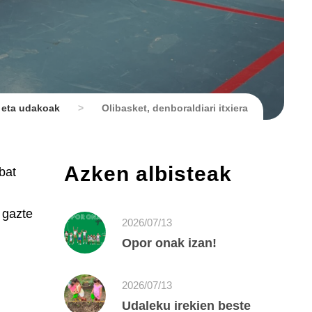
 eta udakoak
>
Olibasket, denboraldiari itxiera
Azken albisteak
bat
 gazte
2026/07/13
Opor onak izan!
2026/07/13
Udaleku irekien beste