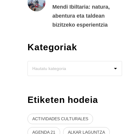
Mendi Ibiltaria: natura,
abentura eta taldean
bizitzeko esperientzia
Kategoriak
Etiketen hodeia
ACTIVIDADES CULTURALES
AGENDA 21
ALKAR LAGUNTZA