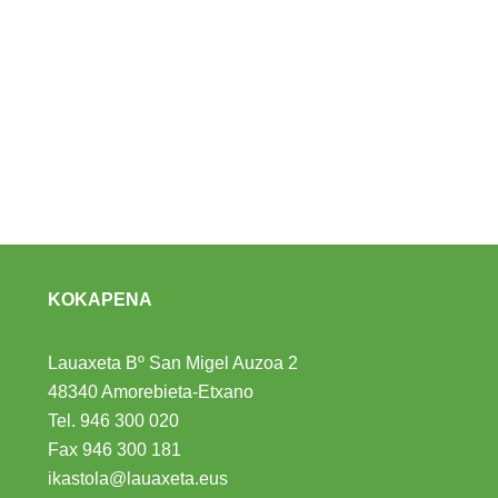
KOKAPENA
Lauaxeta Bº San Migel Auzoa 2
48340 Amorebieta-Etxano
Tel.
946 300 020
Fax 946 300 181
ikastola@lauaxeta.eus