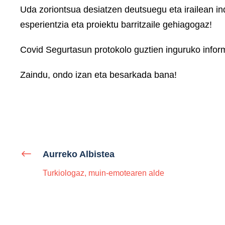
Uda zoriontsua desiatzen deutsuegu eta irailean ind
esperientzia eta proiektu barritzaile gehiagogaz!
Covid Segurtasun protokolo guztien inguruko informa
Zaindu, ondo izan eta besarkada bana!
Aurreko Albistea
Turkiologaz, muin-emotearen alde