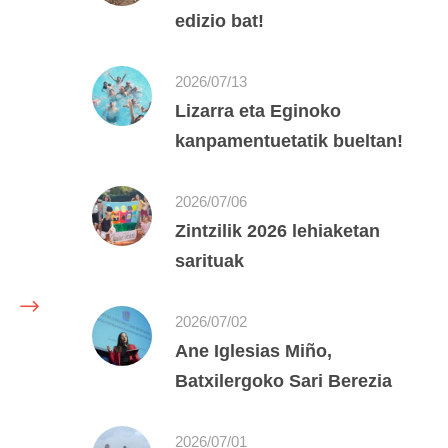
edizio bat!
2026/07/13
Lizarra eta Eginoko
kanpamentuetatik bueltan!
2026/07/06
Zintzilik 2026 lehiaketan
sarituak
2026/07/02
Ane Iglesias Miño,
Batxilergoko Sari Berezia
2026/07/01