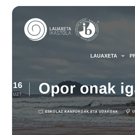
LAUAXETA
P
Opor onak ig
16
UZT
ESKOLAZ KANPOKOAK ETA UDAKOAK
U