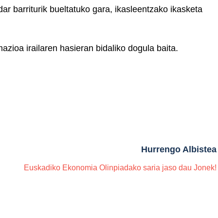
ar barriturik bueltatuko gara, ikasleentzako ikasketa
zioa irailaren hasieran bidaliko dogula baita.
Hurrengo Albistea
Euskadiko Ekonomia Olinpiadako saria jaso dau Jonek!