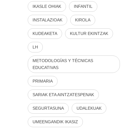
IKASLE OHIAK
INFANTIL
INSTALAZIOAK
KIROLA
KUDEAKETA
KULTUR EKINTZAK
LH
METODOLOGÍAS Y TÉCNICAS
EDUCATIVAS
PRIMARIA
SARIAK ETA AINTZATESPENAK
SEGURTASUNA
UDALEKUAK
UMEENGANDIK IKASIZ