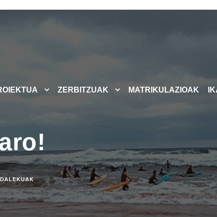
ROIEKTUA
ZERBITZUAK
MATRIKULAZIOAK
I
aro!
DALEKUAK