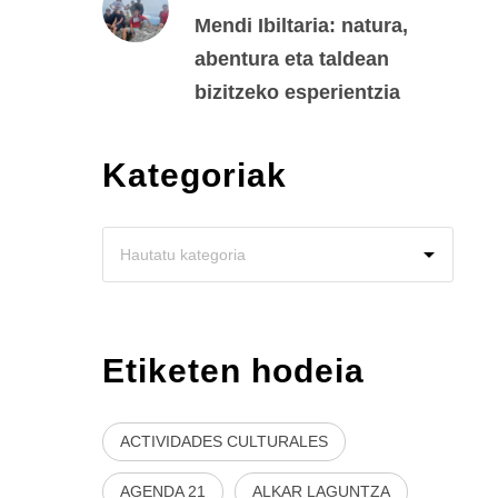
Mendi Ibiltaria: natura,
abentura eta taldean
bizitzeko esperientzia
Kategoriak
Etiketen hodeia
ACTIVIDADES CULTURALES
AGENDA 21
ALKAR LAGUNTZA