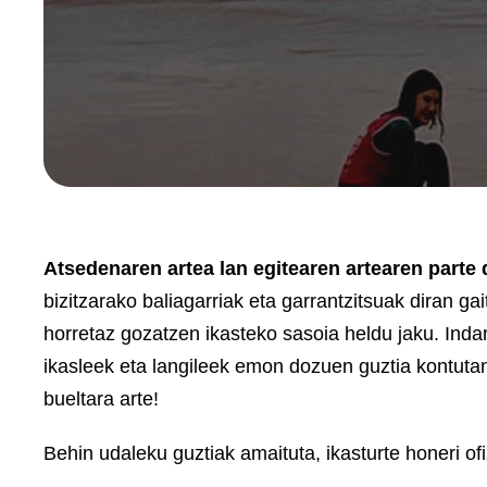
Atsedenaren artea lan egitearen artearen parte 
bizitzarako baliagarriak eta garrantzitsuak diran ga
horretaz gozatzen ikasteko sasoia heldu jaku. Indar
ikasleek eta langileek emon dozuen guztia kontutan
bueltara arte!
Behin udaleku guztiak amaituta, ikasturte honeri ofi