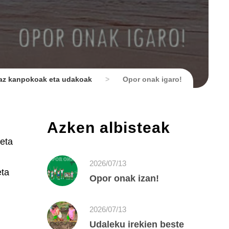
az kanpokoak eta udakoak
>
Opor onak igaro!
Azken albisteak
 eta
2026/07/13
eta
Opor onak izan!
2026/07/13
Udaleku irekien beste