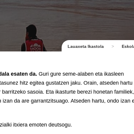
Lauaxeta Ikastola
>
Eskol
dala esaten da.
Guri gure seme-alaben eta ikasleen
itasunez hitz egitea gustatzen jaku. Orain, atseden hartu
 barritzeko sasoia. Eta ikasturte berezi honetan familiek,
 izan da are garrantzitsuago. Atseden hartu, ondo izan 
zialki itxiera emoten deutsogu.