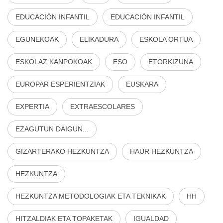
EDUCACIÓN INFANTIL
EDUCACIÓN INFANTIL
EGUNEKOAK
ELIKADURA
ESKOLA ORTUA
ESKOLAZ KANPOKOAK
ESO
ETORKIZUNA
EUROPAR ESPERIENTZIAK
EUSKARA
EXPERTIA
EXTRAESCOLARES
EZAGUTUN DAIGUN...
GIZARTERAKO HEZKUNTZA
HAUR HEZKUNTZA
HEZKUNTZA
HEZKUNTZA METODOLOGIAK ETA TEKNIKAK
HH
HITZALDIAK ETA TOPAKETAK
IGUALDAD