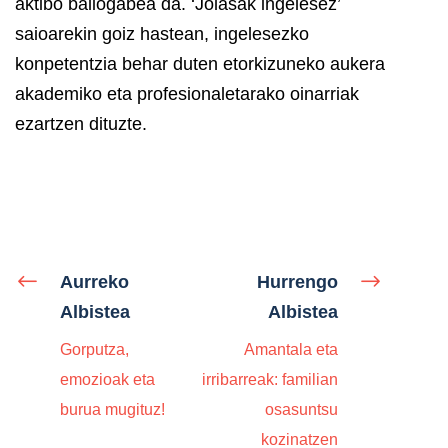
aktibo baliogabea da. ‘Jolasak ingelesez’
saioarekin goiz hastean, ingelesezko
konpetentzia behar duten etorkizuneko aukera
akademiko eta profesionaletarako oinarriak
ezartzen dituzte.
Aurreko
Hurrengo
Albistea
Albistea
Gorputza,
Amantala eta
emozioak eta
irribarreak: familian
burua mugituz!
osasuntsu
kozinatzen