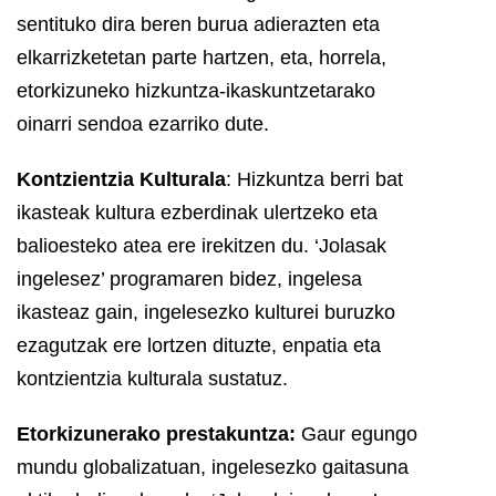
sentituko dira beren burua adierazten eta
elkarrizketetan parte hartzen, eta, horrela,
etorkizuneko hizkuntza-ikaskuntzetarako
oinarri sendoa ezarriko dute.
Kontzientzia Kulturala
: Hizkuntza berri bat
ikasteak kultura ezberdinak ulertzeko eta
balioesteko atea ere irekitzen du. ‘Jolasak
ingelesez’ programaren bidez, ingelesa
ikasteaz gain, ingelesezko kulturei buruzko
ezagutzak ere lortzen dituzte, enpatia eta
kontzientzia kulturala sustatuz.
Etorkizunerako prestakuntza:
Gaur egungo
mundu globalizatuan, ingelesezko gaitasuna