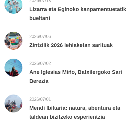
2026/07/13
Lizarra eta Eginoko kanpamentuetatik
bueltan!
2026/07/06
Zintzilik 2026 lehiaketan sarituak
2026/07/02
Ane Iglesias Miño, Batxilergoko Sari
Berezia
2026/07/01
Mendi Ibiltaria: natura, abentura eta
taldean bizitzeko esperientzia