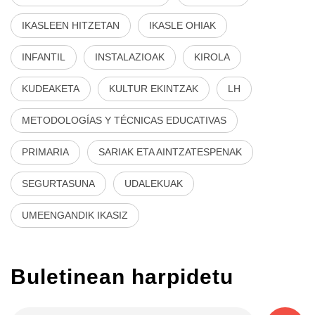
IKASLEEN HITZETAN
IKASLE OHIAK
INFANTIL
INSTALAZIOAK
KIROLA
KUDEAKETA
KULTUR EKINTZAK
LH
METODOLOGÍAS Y TÉCNICAS EDUCATIVAS
PRIMARIA
SARIAK ETA AINTZATESPENAK
SEGURTASUNA
UDALEKUAK
UMEENGANDIK IKASIZ
Buletinean harpidetu