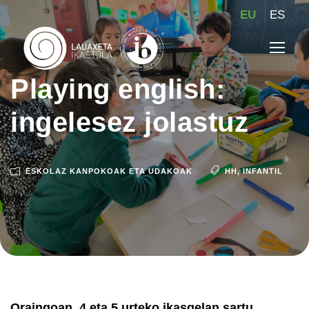
EU
ES
Playing english:
ingelesez jolastuz
ESKOLAZ KANPOKOAK ETA UDAKOAK
HH
,
INFANTIL
Oraingoan, 4 eta 5 urteko ikasgelan sartu