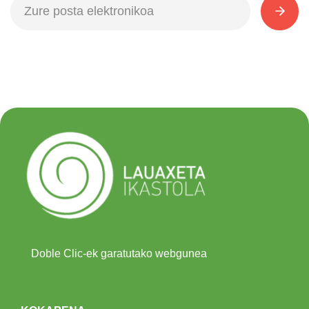
Doble Clic-ek garatutako webgunea