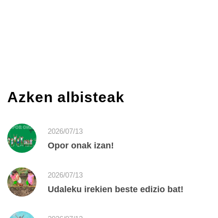
Azken albisteak
2026/07/13
Opor onak izan!
2026/07/13
Udaleku irekien beste edizio bat!