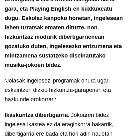
gara, eta Playing English-en kuxkuxeatu
dugu
.
Eskolaz kanpoko honetan, ingelesean
lehen urratsak ematen dituzte, non
hizkuntzaz modurik dibertigarrienean
gozatuko duten, ingelesezko entzumena eta
mintzamena sustatzeko diseinatutako
musika-jokoen bidez.
‘Jolasak ingelesez’ programak onura ugari
eskaintzen dizkio hizkuntza-garapenari eta
hazkunde orokorrari:
Ikaskuntza dibertigarria
: Jokoaren bidez
ingelesa ikastea ez da eraginkorra bakarrik,
dibertigarria ere bada eta hori adin hauetan