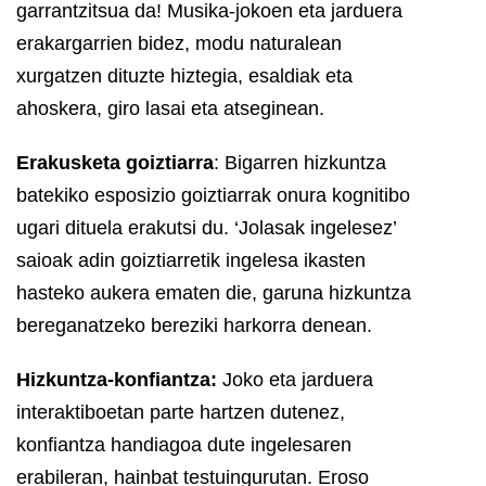
garrantzitsua da! Musika-jokoen eta jarduera
erakargarrien bidez, modu naturalean
xurgatzen dituzte hiztegia, esaldiak eta
ahoskera, giro lasai eta atseginean.
Erakusketa goiztiarra
: Bigarren hizkuntza
batekiko esposizio goiztiarrak onura kognitibo
ugari dituela erakutsi du. ‘Jolasak ingelesez’
saioak adin goiztiarretik ingelesa ikasten
hasteko aukera ematen die, garuna hizkuntza
bereganatzeko bereziki harkorra denean.
Hizkuntza-konfiantza:
Joko eta jarduera
interaktiboetan parte hartzen dutenez,
konfiantza handiagoa dute ingelesaren
erabileran, hainbat testuingurutan. Eroso