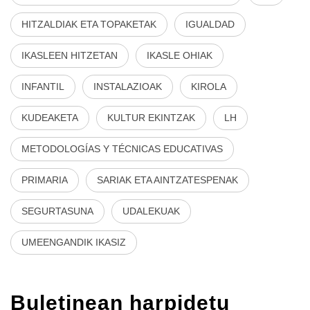
HITZALDIAK ETA TOPAKETAK
IGUALDAD
IKASLEEN HITZETAN
IKASLE OHIAK
INFANTIL
INSTALAZIOAK
KIROLA
KUDEAKETA
KULTUR EKINTZAK
LH
METODOLOGÍAS Y TÉCNICAS EDUCATIVAS
PRIMARIA
SARIAK ETA AINTZATESPENAK
SEGURTASUNA
UDALEKUAK
UMEENGANDIK IKASIZ
Buletinean harpidetu