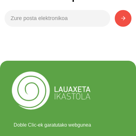
Doble Clic-ek garatutako webgunea