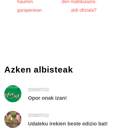
haurren
den matrikulazio-
garapenean
aldi ofiziala?
Azken albisteak
2026/07/13
Opor onak izan!
2026/07/13
Udaleku irekien beste edizio bat!