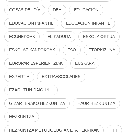
COSAS DEL DÍA
DBH
EDUCACIÓN
EDUCACIÓN INFANTIL
EDUCACIÓN INFANTIL
EGUNEKOAK
ELIKADURA
ESKOLA ORTUA
ESKOLAZ KANPOKOAK
ESO
ETORKIZUNA
EUROPAR ESPERIENTZIAK
EUSKARA
EXPERTIA
EXTRAESCOLARES
EZAGUTUN DAIGUN...
GIZARTERAKO HEZKUNTZA
HAUR HEZKUNTZA
HEZKUNTZA
HEZKUNTZA METODOLOGIAK ETA TEKNIKAK
HH