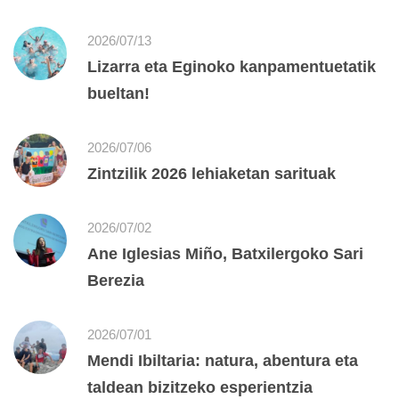
2026/07/13
Lizarra eta Eginoko kanpamentuetatik
bueltan!
2026/07/06
Zintzilik 2026 lehiaketan sarituak
2026/07/02
Ane Iglesias Miño, Batxilergoko Sari
Berezia
2026/07/01
Mendi Ibiltaria: natura, abentura eta
taldean bizitzeko esperientzia