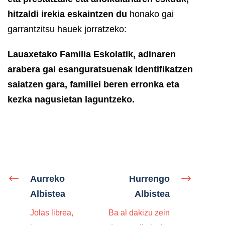
hitzaldi irekia eskaintzen du
honako gai
garrantzitsu hauek jorratzeko:
Lauaxetako Familia Eskolatik, adinaren
arabera gai esanguratsuenak identifikatzen
saiatzen gara, familiei beren erronka eta
kezka nagusietan laguntzeko.
Aurreko
Hurrengo
Albistea
Albistea
Jolas librea,
Ba al dakizu zein