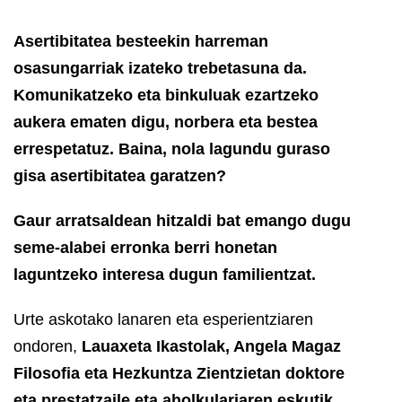
Asertibitatea besteekin harreman
osasungarriak izateko trebetasuna da.
Komunikatzeko eta binkuluak ezartzeko
aukera ematen digu, norbera eta bestea
errespetatuz. Baina, nola lagundu guraso
gisa asertibitatea garatzen?
Gaur arratsaldean hitzaldi bat emango dugu
seme-alabei erronka berri honetan
laguntzeko interesa dugun familientzat.
Urte askotako lanaren eta esperientziaren
ondoren,
Lauaxeta Ikastolak, Angela Magaz
Filosofia eta Hezkuntza Zientzietan doktore
eta prestatzaile eta aholkulariaren eskutik,