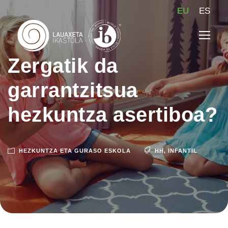
EU
ES
Zergatik da
garrantzitsua
hezkuntza asertiboa?
HEZKUNTZA ETA GURASO ESKOLA
HH
,
INFANTIL