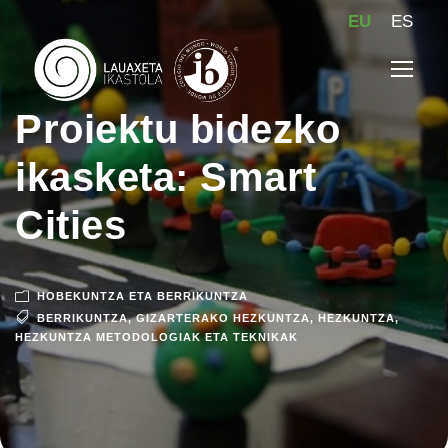
EU
ES
Proiektu bidezko
ikasketa: Smart
Cities
HOBEKUNTZA ETA BERRIKUNTZA
BERRIKUNTZA
,
GIZARTERAKO HEZKUNTZA
,
HEZKUNTZA
,
HEZKUNTZA METODOLOGIAK ETA TEKNIKAK