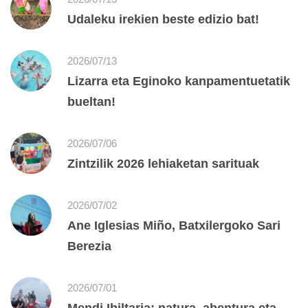
Udaleku irekien beste edizio bat!
2026/07/13
Lizarra eta Eginoko kanpamentuetatik
bueltan!
2026/07/06
Zintzilik 2026 lehiaketan sarituak
2026/07/02
Ane Iglesias Miño, Batxilergoko Sari
Berezia
2026/07/01