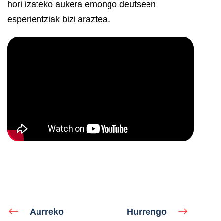
hori izateko aukera emongo deutseen
esperientziak bizi araztea.
Aurreko
Hurrengo