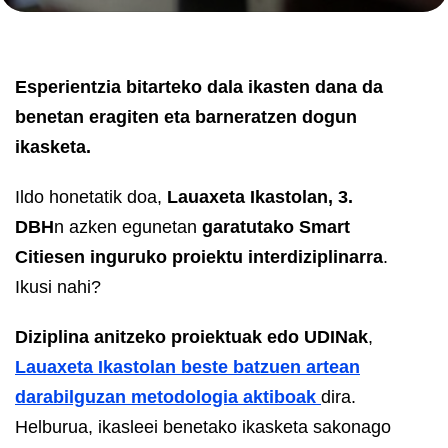
Esperientzia bitarteko dala ikasten dana da
benetan eragiten eta barneratzen dogun
ikasketa.
Ildo honetatik doa,
Lauaxeta Ikastolan, 3.
DBH
n azken egunetan
garatutako Smart
Citiesen inguruko proiektu interdiziplinarra
.
Ikusi nahi?
Diziplina anitzeko proiektuak edo UDINak
,
Lauaxeta Ikastolan beste batzuen artean
darabilguzan metodologia aktiboak
dira.
Helburua, ikasleei benetako ikasketa sakonago