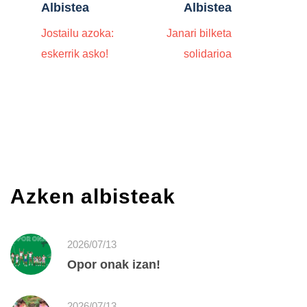
Albistea
Albistea
Jostailu azoka:
Janari bilketa
eskerrik asko!
solidarioa
Azken albisteak
2026/07/13
Opor onak izan!
2026/07/13