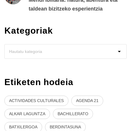
Mendi Ibiltaria: natura, abentura eta
taldean bizitzeko esperientzia
Kategoriak
Etiketen hodeia
ACTIVIDADES CULTURALES
AGENDA 21
ALKAR LAGUNTZA
BACHILLERATO
BATXILERGOA
BERDINTASUNA