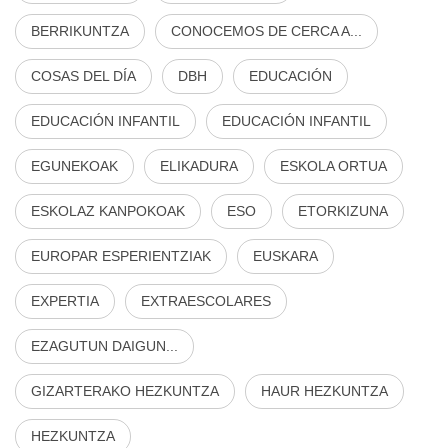
BERRIKUNTZA
CONOCEMOS DE CERCA A...
COSAS DEL DÍA
DBH
EDUCACIÓN
EDUCACIÓN INFANTIL
EDUCACIÓN INFANTIL
EGUNEKOAK
ELIKADURA
ESKOLA ORTUA
ESKOLAZ KANPOKOAK
ESO
ETORKIZUNA
EUROPAR ESPERIENTZIAK
EUSKARA
EXPERTIA
EXTRAESCOLARES
EZAGUTUN DAIGUN...
GIZARTERAKO HEZKUNTZA
HAUR HEZKUNTZA
HEZKUNTZA