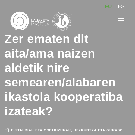
EU
ES
Zer ematen dit
aita/ama naizen
aldetik nire
semearen/alabaren
ikastola kooperatiba
izateak?
EKITALDIAK ETA OSPAKIZUNAK
,
HEZKUNTZA ETA GURASO