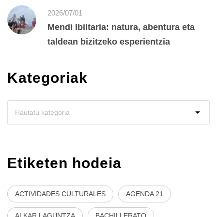
2026/07/01
Mendi Ibiltaria: natura, abentura eta
taldean bizitzeko esperientzia
Kategoriak
Etiketen hodeia
ACTIVIDADES CULTURALES
AGENDA 21
ALKAR LAGUNTZA
BACHILLERATO