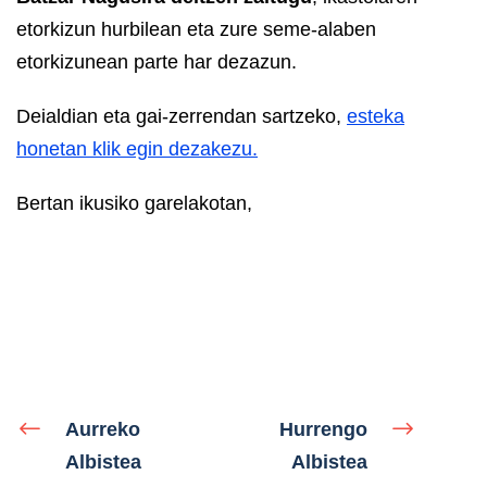
etorkizun hurbilean eta zure seme-alaben
etorkizunean parte har dezazun.
Deialdian eta gai-zerrendan sartzeko,
esteka
honetan klik egin dezakezu.
Bertan ikusiko garelakotan,
Aurreko
Hurrengo
Albistea
Albistea