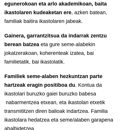
egunerokoan eta arlo akademikoan, baita
ikastolaren kudeaketan ere
, azken batean,
familiak baitira ikastolaren jabeak.
Gainera, garrantzitsua da indarrak zentzu
berean batzea
eta gure seme-alabekin
jokatzerakoan, koherenteak izatea, bai
familietatik, bai ikastolatik.
Familiek seme-alaben hezkuntzan parte
hartzeak eragin positiboa du
. Kontua da
ikastolari buruzko gaiei buruzko babesa
nabarmentzea etxean, eta ikastolan etxetik
transmititzen diren balioak indartzea. Familia
ikastolara hedatzea eta seme/alaben garapena
ahalbidetzea.