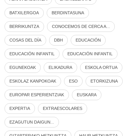
BATXILERGOA
BERDINTASUNA
BERRIKUNTZA
CONOCEMOS DE CERCA A...
COSAS DEL DÍA
DBH
EDUCACIÓN
EDUCACIÓN INFANTIL
EDUCACIÓN INFANTIL
EGUNEKOAK
ELIKADURA
ESKOLA ORTUA
ESKOLAZ KANPOKOAK
ESO
ETORKIZUNA
EUROPAR ESPERIENTZIAK
EUSKARA
EXPERTIA
EXTRAESCOLARES
EZAGUTUN DAIGUN...
GIZARTERAKO HEZKUNTZA
HAUR HEZKUNTZA