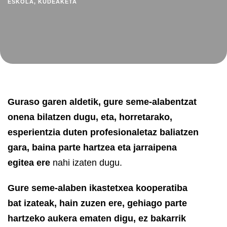
ESKOLA
,
KUDEAKETA
Guraso garen aldetik, gure seme-alabentzat
onena bilatzen dugu, eta, horretarako,
esperientzia duten profesionaletaz baliatzen
gara, baina parte hartzea eta jarraipena
egitea ere
nahi izaten dugu.
Gure seme-alaben ikastetxea kooperatiba
bat izateak, hain zuzen ere, gehiago parte
hartzeko aukera ematen digu, ez bakarrik