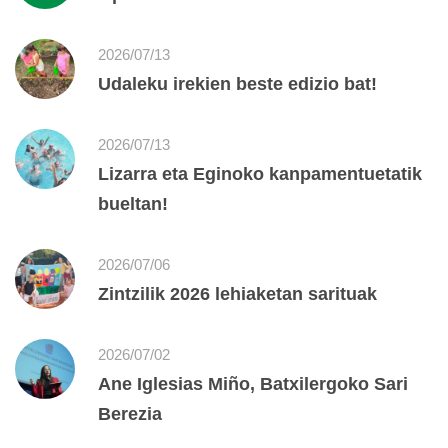
2026/07/13
Udaleku irekien beste edizio bat!
2026/07/13
Lizarra eta Eginoko kanpamentuetatik
bueltan!
2026/07/06
Zintzilik 2026 lehiaketan sarituak
2026/07/02
Ane Iglesias Miño, Batxilergoko Sari
Berezia