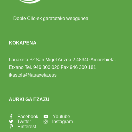
Doble Clic-ek garatutako webgunea
KOKAPENA
Lauaxeta Bº San Migel Auzoa 2
48340 Amorebieta-
Etxano
Tel.
946 300 020
Fax 946 300 181
ikastola@lauaxeta.eus
AURKI GAITZAZU
Facebook
Youtube
Twitter
Instagram
Pinterest