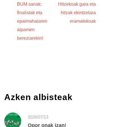
BUM sariak:
Hitzekoak gara eta
finalistak eta
hitzak ekintzetara
epaimahaiaren
eramatekoak
aipamen
bereziarekin!
Azken albisteak
2026/07/13
Opor onak izan!