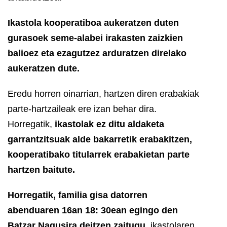
Ikastola kooperatiboa aukeratzen duten
gurasoek seme-alabei irakasten zaizkien
balioez eta ezagutzez arduratzen direlako
aukeratzen dute.
Eredu horren oinarrian, hartzen diren erabakiak
parte-hartzaileak ere izan behar dira.
Horregatik,
ikastolak ez ditu aldaketa
garrantzitsuak alde bakarretik erabakitzen,
kooperatibako titularrek erabakietan parte
hartzen baitute.
Horregatik, familia gisa datorren
abenduaren 16an 18: 30ean egingo den
Batzar Nagusira deitzen zaitugu
, ikastolaren