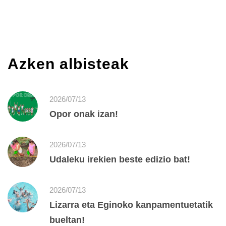
Azken albisteak
2026/07/13
Opor onak izan!
2026/07/13
Udaleku irekien beste edizio bat!
2026/07/13
Lizarra eta Eginoko kanpamentuetatik
bueltan!