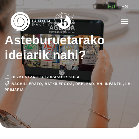
EU
ES
Asteburuetarako
ideiarik nahi?
HEZKUNTZA ETA GURASO ESKOLA
BACHILLERATO
,
BATXILERGOA
,
DBH
,
ESO
,
HH
,
INFANTIL
,
LH
,
PRIMARIA