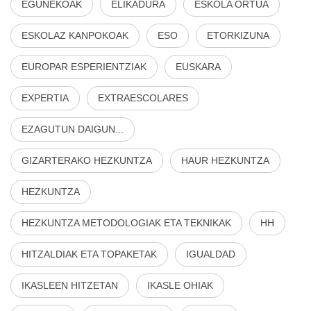
EGUNEKOAK
ELIKADURA
ESKOLA ORTUA
ESKOLAZ KANPOKOAK
ESO
ETORKIZUNA
EUROPAR ESPERIENTZIAK
EUSKARA
EXPERTIA
EXTRAESCOLARES
EZAGUTUN DAIGUN...
GIZARTERAKO HEZKUNTZA
HAUR HEZKUNTZA
HEZKUNTZA
HEZKUNTZA METODOLOGIAK ETA TEKNIKAK
HH
HITZALDIAK ETA TOPAKETAK
IGUALDAD
IKASLEEN HITZETAN
IKASLE OHIAK