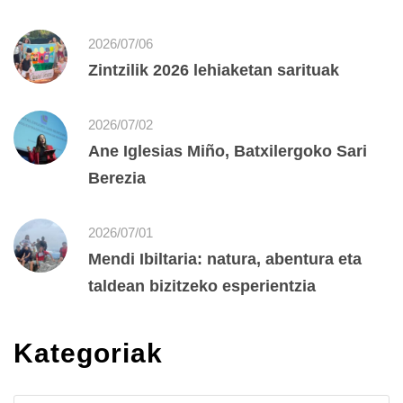
2026/07/06
Zintzilik 2026 lehiaketan sarituak
2026/07/02
Ane Iglesias Miño, Batxilergoko Sari
Berezia
2026/07/01
Mendi Ibiltaria: natura, abentura eta
taldean bizitzeko esperientzia
Kategoriak