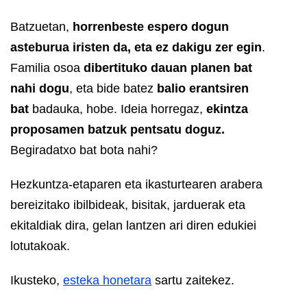
Batzuetan,
horrenbeste espero dogun
asteburua iristen da, eta ez dakigu zer egin
.
Familia osoa
dibertituko dauan planen bat
nahi dogu
, eta bide batez
balio erantsiren
bat
badauka, hobe. Ideia horregaz,
ekintza
proposamen batzuk pentsatu doguz.
Begiradatxo bat bota nahi?
Hezkuntza-etaparen eta ikasturtearen arabera
bereizitako ibilbideak, bisitak, jarduerak eta
ekitaldiak dira, gelan lantzen ari diren edukiei
lotutakoak.
Ikusteko,
esteka honetara
sartu zaitekez.