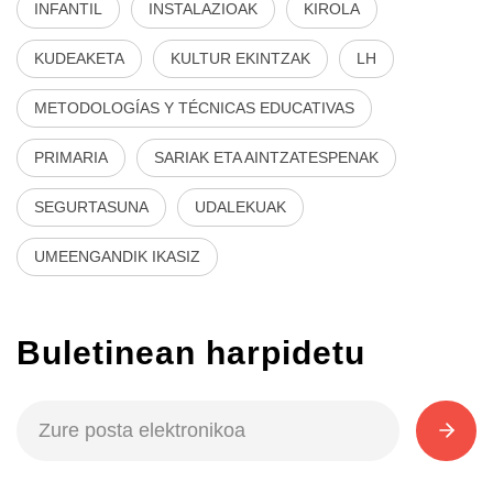
INFANTIL
INSTALAZIOAK
KIROLA
KUDEAKETA
KULTUR EKINTZAK
LH
METODOLOGÍAS Y TÉCNICAS EDUCATIVAS
PRIMARIA
SARIAK ETA AINTZATESPENAK
SEGURTASUNA
UDALEKUAK
UMEENGANDIK IKASIZ
Buletinean harpidetu