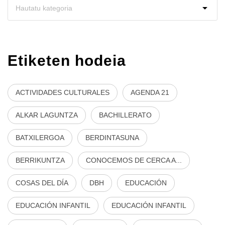
Etiketen hodeia
ACTIVIDADES CULTURALES
AGENDA 21
ALKAR LAGUNTZA
BACHILLERATO
BATXILERGOA
BERDINTASUNA
BERRIKUNTZA
CONOCEMOS DE CERCA A...
COSAS DEL DÍA
DBH
EDUCACIÓN
EDUCACIÓN INFANTIL
EDUCACIÓN INFANTIL