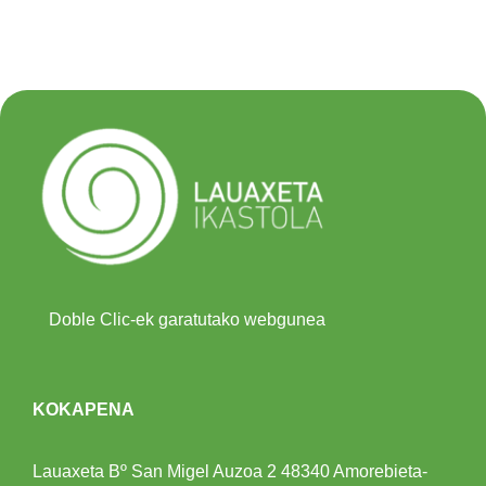
Doble Clic-ek garatutako webgunea
KOKAPENA
Lauaxeta Bº San Migel Auzoa 2
48340 Amorebieta-