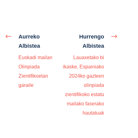
Aurreko
Hurrengo
Albistea
Albistea
Euskadi mailan
Lauaxetako bi
Olinpiada
ikaske, Espainiako
Zientifikoetan
2024ko gazteen
garaile
olinpiada
zientifikoko estatu
mailako faserako
hautatuak