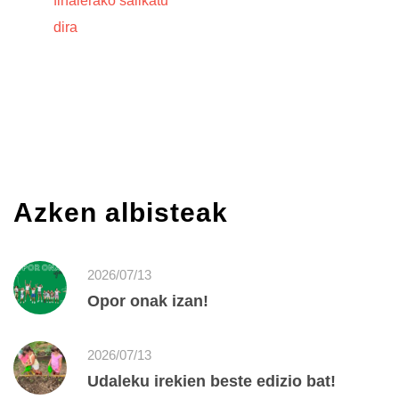
finalerako sailkatu
dira
Azken albisteak
2026/07/13
Opor onak izan!
2026/07/13
Udaleku irekien beste edizio bat!