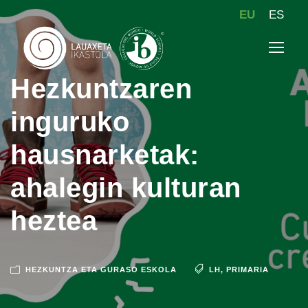
EU
ES
Hezkuntzaren
inguruko
hausnarketak:
ahalegin kulturan
heztea
HEZKUNTZA ETA GURASO ESKOLA
LH
,
PRIMARIA