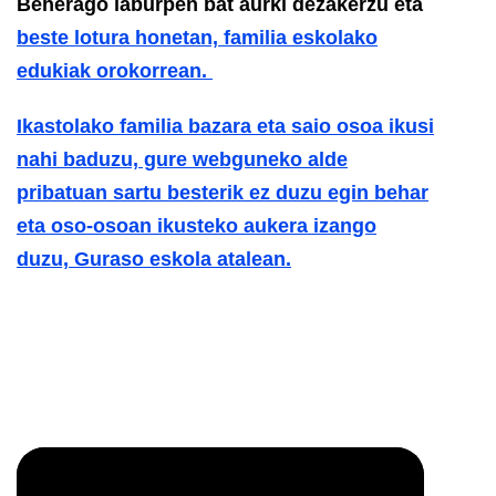
Beherago laburpen bat aurki dezakerzu eta
beste lotura honetan, familia eskolako
edukiak orokorrean.
Ikastolako familia bazara eta saio osoa ikusi
nahi baduzu, gure webguneko alde
pribatuan sartu besterik ez duzu egin behar
eta oso-osoan ikusteko aukera izango
duzu,
Guraso eskola atalean.