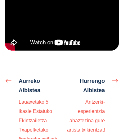
Aurreko
Hurrengo
Albistea
Albistea
Lauaxetako 5
Antzerki-
ikasle Estatuko
esperientzia
Ekintzailetza
ahaztezina gure
Txapelketako
artista txikientzat!