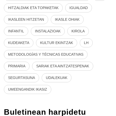
HITZALDIAK ETA TOPAKETAK
IGUALDAD
IKASLEEN HITZETAN
IKASLE OHIAK
INFANTIL
INSTALAZIOAK
KIROLA
KUDEAKETA
KULTUR EKINTZAK
LH
METODOLOGÍAS Y TÉCNICAS EDUCATIVAS
PRIMARIA
SARIAK ETA AINTZATESPENAK
SEGURTASUNA
UDALEKUAK
UMEENGANDIK IKASIZ
Buletinean harpidetu