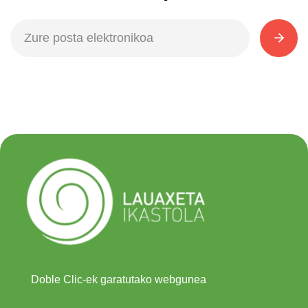
Doble Clic-ek garatutako webgunea