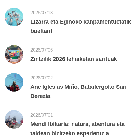
2026/07/13
Lizarra eta Eginoko kanpamentuetatik
bueltan!
2026/07/06
Zintzilik 2026 lehiaketan sarituak
2026/07/02
Ane Iglesias Miño, Batxilergoko Sari
Berezia
2026/07/01
Mendi Ibiltaria: natura, abentura eta
taldean bizitzeko esperientzia