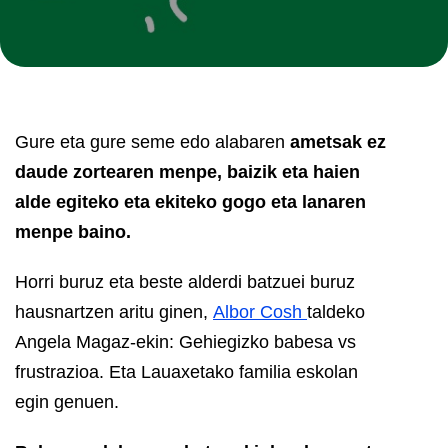
Gure eta gure seme edo alabaren
ametsak ez
daude zortearen menpe, baizik eta haien
alde egiteko eta ekiteko gogo eta lanaren
menpe baino
.
Horri buruz eta beste alderdi batzuei buruz
hausnartzen aritu ginen,
Albor Cosh
taldeko
Angela Magaz-ekin: Gehiegizko babesa vs
frustrazioa. Eta Lauaxetako familia eskolan
egin genuen.