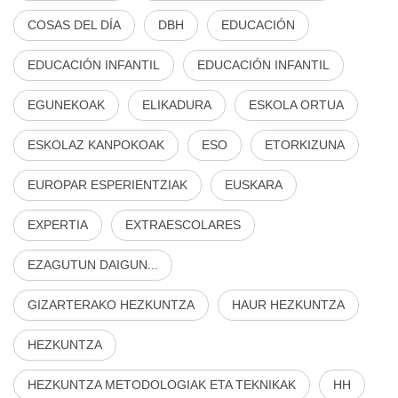
COSAS DEL DÍA
DBH
EDUCACIÓN
EDUCACIÓN INFANTIL
EDUCACIÓN INFANTIL
EGUNEKOAK
ELIKADURA
ESKOLA ORTUA
ESKOLAZ KANPOKOAK
ESO
ETORKIZUNA
EUROPAR ESPERIENTZIAK
EUSKARA
EXPERTIA
EXTRAESCOLARES
EZAGUTUN DAIGUN...
GIZARTERAKO HEZKUNTZA
HAUR HEZKUNTZA
HEZKUNTZA
HEZKUNTZA METODOLOGIAK ETA TEKNIKAK
HH