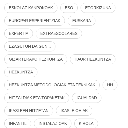
ESKOLAZ KANPOKOAK
ESO
ETORKIZUNA
EUROPAR ESPERIENTZIAK
EUSKARA
EXPERTIA
EXTRAESCOLARES
EZAGUTUN DAIGUN...
GIZARTERAKO HEZKUNTZA
HAUR HEZKUNTZA
HEZKUNTZA
HEZKUNTZA METODOLOGIAK ETA TEKNIKAK
HH
HITZALDIAK ETA TOPAKETAK
IGUALDAD
IKASLEEN HITZETAN
IKASLE OHIAK
INFANTIL
INSTALAZIOAK
KIROLA