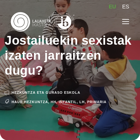
EU
ES
Jostailuekin sexistak
izaten jarraitzen
dugu?
HEZKUNTZA ETA GURASO ESKOLA
HAUR HEZKUNTZA
,
HH
,
INFANTIL
,
LH
,
PRIMARIA