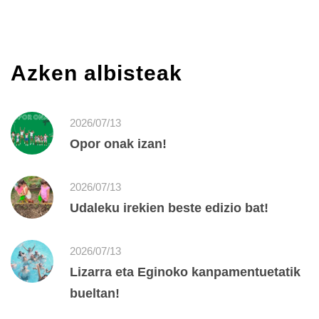
Azken albisteak
2026/07/13
Opor onak izan!
2026/07/13
Udaleku irekien beste edizio bat!
2026/07/13
Lizarra eta Eginoko kanpamentuetatik
bueltan!