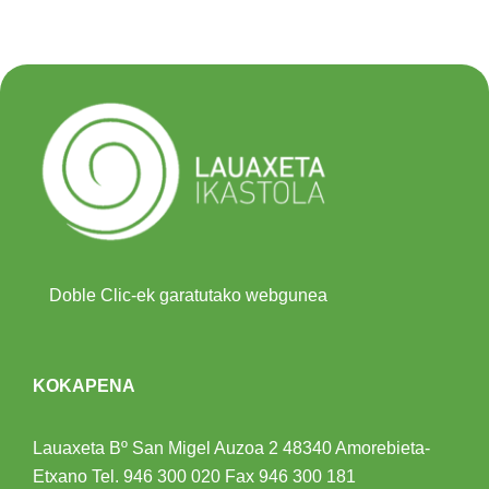
Doble Clic-ek garatutako webgunea
KOKAPENA
Lauaxeta Bº San Migel Auzoa 2
48340 Amorebieta-
Etxano
Tel.
946 300 020
Fax 946 300 181