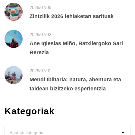
2026/07/06
Zintzilik 2026 lehiaketan sarituak
2026/07/02
Ane Iglesias Miño, Batxilergoko Sari
Berezia
2026/07/01
Mendi Ibiltaria: natura, abentura eta
taldean bizitzeko esperientzia
Kategoriak