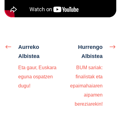
Aurreko
Hurrengo
Albistea
Albistea
Eta gaur, Euskara
BUM sariak:
eguna ospatzen
finalistak eta
dugu!
epaimahaiaren
aipamen
bereziarekin!