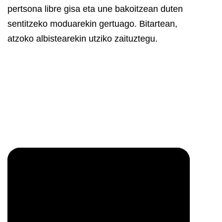
pertsona libre gisa eta une bakoitzean duten
sentitzeko moduarekin gertuago. Bitartean,
atzoko albistearekin utziko zaituztegu.