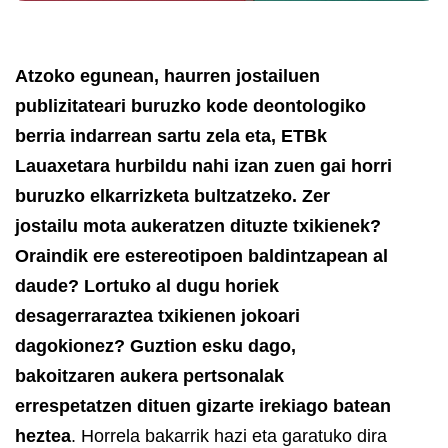
Atzoko egunean, haurren jostailuen
publizitateari buruzko kode deontologiko
berria indarrean sartu zela eta, ETBk
Lauaxetara hurbildu nahi izan zuen gai horri
buruzko elkarrizketa bultzatzeko. Zer
jostailu mota aukeratzen dituzte txikienek?
Oraindik ere estereotipoen baldintzapean al
daude? Lortuko al dugu horiek
desagerraraztea txikienen jokoari
dagokionez? Guztion esku dago,
bakoitzaren aukera pertsonalak
errespetatzen dituen gizarte irekiago batean
heztea
. Horrela bakarrik hazi eta garatuko dira