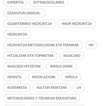
EXPERTIA
EXTRAESCOLARES
EZAGUTUN DAIGUN...
GIZARTERAKO HEZKUNTZA
HAUR HEZKUNTZA
HEZKUNTZA
HEZKUNTZA METODOLOGIAK ETA TEKNIKAK
HH
HITZALDIAK ETA TOPAKETAK
IGUALDAD
IKASLEEN HITZETAN
IKASLE OHIAK
INFANTIL
INSTALAZIOAK
KIROLA
KUDEAKETA
KULTUR EKINTZAK
LH
METODOLOGÍAS Y TÉCNICAS EDUCATIVAS