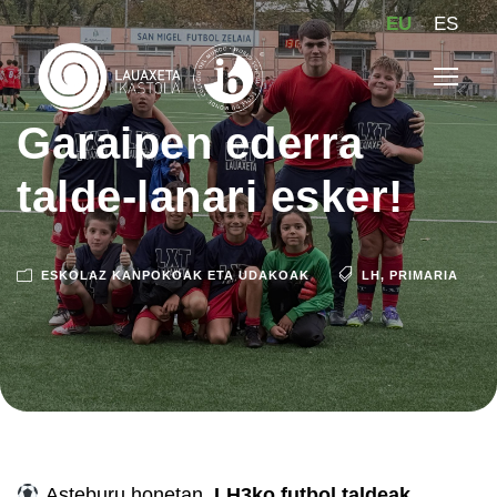
EU
ES
Garaipen ederra
talde-lanari esker!
ESKOLAZ KANPOKOAK ETA UDAKOAK
LH
,
PRIMARIA
Asteburu honetan,
LH3ko futbol taldeak