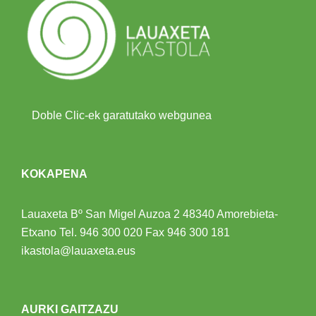
Doble Clic-ek garatutako webgunea
KOKAPENA
Lauaxeta Bº San Migel Auzoa 2
48340 Amorebieta-
Etxano
Tel.
946 300 020
Fax 946 300 181
ikastola@lauaxeta.eus
AURKI GAITZAZU