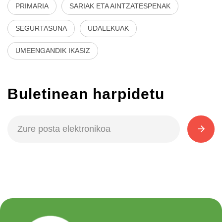
PRIMARIA
SARIAK ETA AINTZATESPENAK
SEGURTASUNA
UDALEKUAK
UMEENGANDIK IKASIZ
Buletinean harpidetu