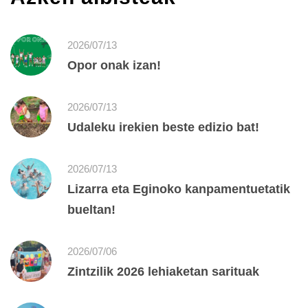
2026/07/13
Opor onak izan!
2026/07/13
Udaleku irekien beste edizio bat!
2026/07/13
Lizarra eta Eginoko kanpamentuetatik
bueltan!
2026/07/06
Zintzilik 2026 lehiaketan sarituak