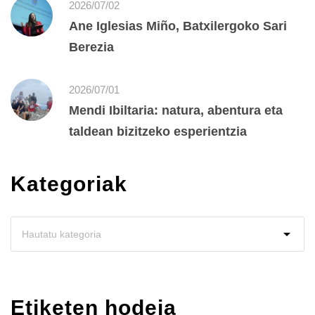
2026/07/02
Ane Iglesias Miño, Batxilergoko Sari
Berezia
2026/07/01
Mendi Ibiltaria: natura, abentura eta
taldean bizitzeko esperientzia
Kategoriak
Etiketen hodeia