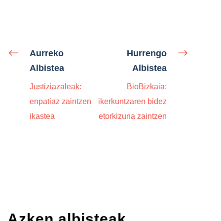
Aurreko
Hurrengo
Albistea
Albistea
Justiziazaleak:
BioBizkaia:
enpatiaz zaintzen
ikerkuntzaren bidez
ikastea
etorkizuna zaintzen
Azken albisteak