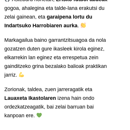
gogoa, ahalegina eta talde-lana erakutsi du
zelai gainean, eta
garaipena lortu du
Indartsuko Harrobiaren aurka
.
Markagailua baino garrantzitsuagoa da nola
gozatzen duten gure ikasleek kirola eginez,
elkarrekin lan eginez eta errespetua zein
gainditzeko grina bezalako balioak praktikan
jarriz.
Zorionak, taldea, zuen jarreragatik eta
Lauaxeta Ikastolaren
izena hain ondo
ordezkatzeagatik, bai zelai barruan bai
kanpoan ere.