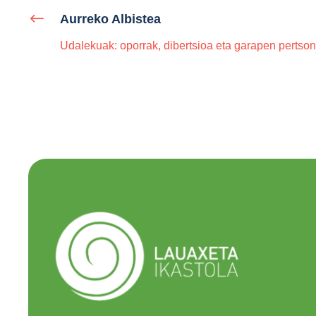
Aurreko Albistea
Udalekuak: oporrak, dibertsioa eta garapen pertso