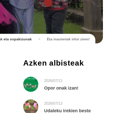
ak eta ospakizunak
>
Eta inauteriak iritsi ziren!
Azken albisteak
2026/07/13
Opor onak izan!
2026/07/13
Udaleku irekien beste