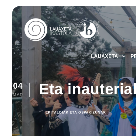
LAUAXETA
P
Eta inauteriak
04
MAR
EKITALDIAK ETA OSPAKIZUNAK