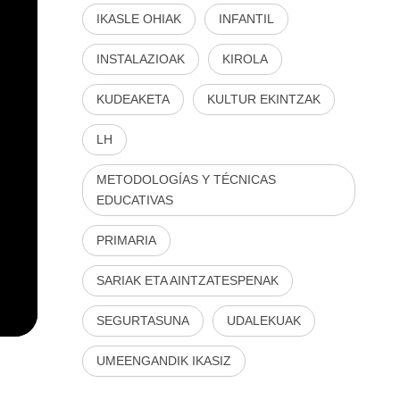
IKASLE OHIAK
INFANTIL
INSTALAZIOAK
KIROLA
KUDEAKETA
KULTUR EKINTZAK
LH
METODOLOGÍAS Y TÉCNICAS
EDUCATIVAS
PRIMARIA
SARIAK ETA AINTZATESPENAK
SEGURTASUNA
UDALEKUAK
UMEENGANDIK IKASIZ