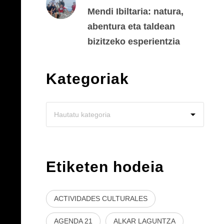
Mendi Ibiltaria: natura,
abentura eta taldean
bizitzeko esperientzia
Kategoriak
Etiketen hodeia
ACTIVIDADES CULTURALES
AGENDA 21
ALKAR LAGUNTZA