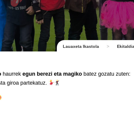
Lauaxeta Ikastola
>
Ekitaldi
o
haurrek
egun berezi eta magiko
batez gozatu zuten:
sta giroa partekatuz.