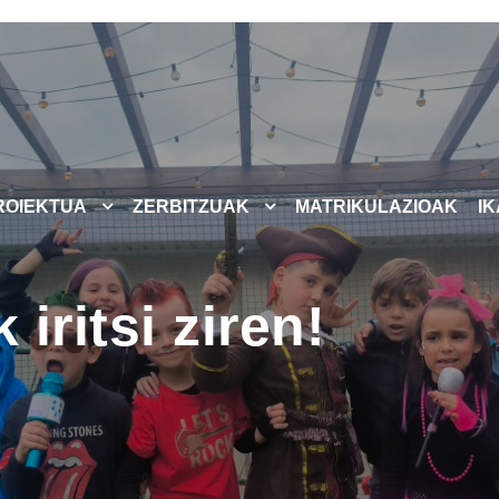
ROIEKTUA
ZERBITZUAK
MATRIKULAZIOAK
I
 iritsi ziren!