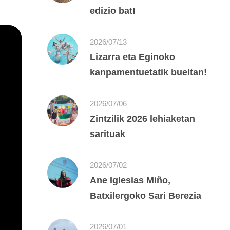
edizio bat!
2026/07/13
Lizarra eta Eginoko
kanpamentuetatik bueltan!
2026/07/06
Zintzilik 2026 lehiaketan
sarituak
2026/07/02
Ane Iglesias Miño,
Batxilergoko Sari Berezia
2026/07/01