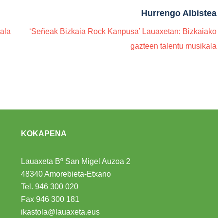
Hurrengo Albistea
nala
‘Señeak Bizkaia Rock Kanpusa’ Lauaxetan: Bizkaiako
gazteen talentu musikala
KOKAPENA
Lauaxeta Bº San Migel Auzoa 2
48340 Amorebieta-Etxano
Tel.
946 300 020
Fax 946 300 181
ikastola@lauaxeta.eus