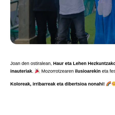
Joan den ostiralean,
Haur eta Lehen Hezkuntzak
inauteriak
.
Mozorrotzearen
ilusioarekin
eta fe
Koloreak, irribarreak eta dibertsioa nonahi!